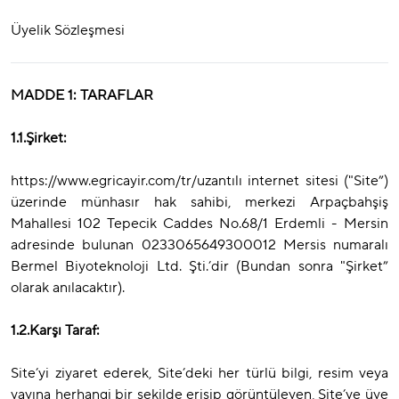
Üyelik Sözleşmesi
MADDE 1: TARAFLAR
1.1.Şirket:
https://www.egricayir.com/tr/uzantılı internet sitesi ("Site”)
üzerinde münhasır hak sahibi, merkezi Arpaçbahşiş
Mahallesi 102 Tepecik Caddes No.68/1 Erdemli - Mersin
adresinde bulunan 0233065649300012 Mersis numaralı
Bermel Biyoteknoloji Ltd. Şti.’dir (Bundan sonra "Şirket”
olarak anılacaktır).
1.2.Karşı Taraf:
Site’yi ziyaret ederek, Site’deki her türlü bilgi, resim veya
yayına herhangi bir şekilde erişip görüntüleyen, Site’ye üye