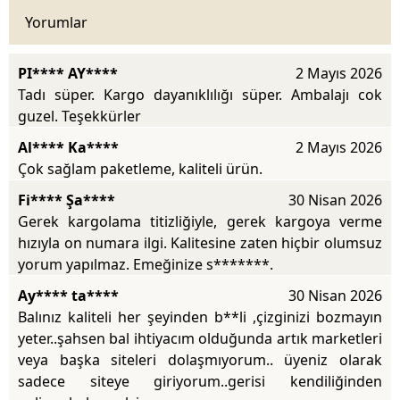
Yorumlar
PI**** AY****
2 Mayıs 2026
Tadı süper. Kargo dayanıklılığı süper. Ambalajı cok
guzel. Teşekkürler
Al**** Ka****
2 Mayıs 2026
Çok sağlam paketleme, kaliteli ürün.
Fi**** Şa****
30 Nisan 2026
Gerek kargolama titizliğiyle, gerek kargoya verme
hızıyla on numara ilgi. Kalitesine zaten hiçbir olumsuz
yorum yapılmaz. Emeğinize s*******.
Ay**** ta****
30 Nisan 2026
Balınız kaliteli her şeyinden b**li ,çizginizi bozmayın
yeter..şahsen bal ihtiyacım olduğunda artık marketleri
veya başka siteleri dolaşmıyorum.. üyeniz olarak
sadece siteye giriyorum..gerisi kendiliğinden