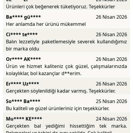
Ürünleri çok beğenerek tüketiyoruz. Teşekkürler
Ba**** gü****
26 Nisan 2026
Her anlamda her ürünü mükemmel
Ci**** te****
26 Nisan 2026
Balın lezzetiyle paketlemesiyle severek kullandığımız
bir marka oldu
Or**** AK****
26 Nisan 2026
Ürün ve hizmet kaliteniz çok güzel, çalışmalarınızda
kolaylıklar, bol kazançlar d**erim.
Er**** Uz****
26 Nisan 2026
Gerçekten söylenildiği kadar varmış. Teşekkürler.
So**** Ba****
25 Nisan 2026
Bu kaliteli ve güzel ürünleriniz için teşekkürler.
Mu**** KE****
24 Nisan 2026
Gerçekten bal yediğimi hissettiğim tek marka.