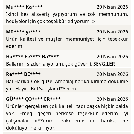
Mu**** Ka****
20 Nisan 2026
İkinci kez alışveriş yapıyorum ve çok memnunum,
hediyeler için çok teşekkür ediyorum ☺️
Mü**** yı****
20 Nisan 2026
Ürün kalitesi ve müşteri memnuniyeti için tesekkur
ederim
Ha**** Fe**** Ba****
20 Nisan 2026
Ballarımı sizden alıyorum, çok güvenli. SEVGİLER
Re**** BE****
20 Nisan 2026
Bal Harika Çok güzel Ambalaj harika kırılma dökülme
yok Hayırlı Bol Satışlar d**erim.
GÜ**** ÇO**** ER****
20 Nisan 2026
Ürünler gerçekten çok kaliteli, tadı başka hiçbir balda
yok. Emeği geçen herkese teşekkür ederim, iyi
çalışmalar d**erim. Paketleme de harika, ne
dökülüyor ne kırılıyor.