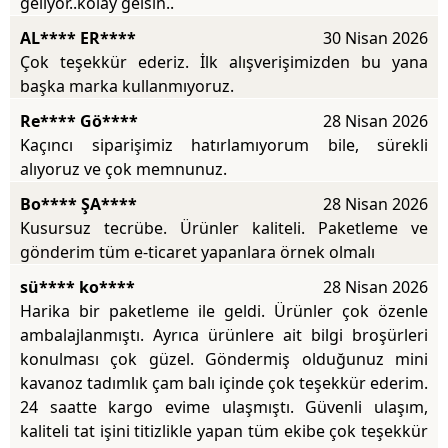
geliyor..kolay gelsin..
AL**** ER****
30 Nisan 2026
Çok teşekkür ederiz. İlk alışverişimizden bu yana
başka marka kullanmıyoruz.
Re**** Gö****
28 Nisan 2026
Kaçıncı siparişimiz hatırlamıyorum bile, sürekli
alıyoruz ve çok memnunuz.
Bo**** ŞA****
28 Nisan 2026
Kusursuz tecrübe. Ürünler kaliteli. Paketleme ve
gönderim tüm e-ticaret yapanlara örnek olmalı
sü**** ko****
28 Nisan 2026
Harika bir paketleme ile geldi. Ürünler çok özenle
ambalajlanmıştı. Ayrıca ürünlere ait bilgi broşürleri
konulması çok güzel. Göndermiş olduğunuz mini
kavanoz tadımlık çam balı içinde çok teşekkür ederim.
24 saatte kargo evime ulaşmıştı. Güvenli ulaşım,
kaliteli tat işini titizlikle yapan tüm ekibe çok teşekkür