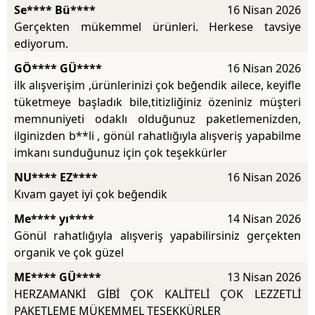
Se**** Bü****
16 Nisan 2026
Gerçekten mükemmel ürünleri. Herkese tavsiye
ediyorum.
GÖ**** GÜ****
16 Nisan 2026
ilk alışverişim ,ürünlerinizi çok beğendik ailece, keyifle
tüketmeye başladık bile,titizliğiniz özeniniz müşteri
memnuniyeti odaklı olduğunuz paketlemenizden,
ilginizden b**li , gönül rahatlığıyla alışveriş yapabilme
imkanı sunduğunuz için çok teşekkürler
NU**** EZ****
16 Nisan 2026
Kıvam gayet iyi çok beğendik
Me**** yı****
14 Nisan 2026
Gönül rahatlığıyla alışveriş yapabilirsiniz gerçekten
organik ve çok güzel
ME**** GÜ****
13 Nisan 2026
HERZAMANKİ GİBİ ÇOK KALİTELİ ÇOK LEZZETLİ
PAKETLEME MÜKEMMEL TEŞEKKÜRLER