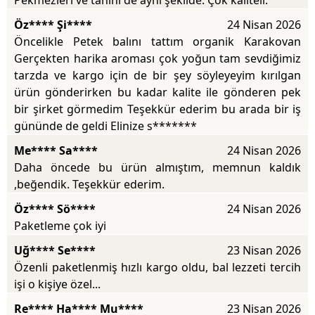
Pekmezleri ve tahini de aynı şekilde. Çok kaliteli.
Öz**** Şi****
24 Nisan 2026
Öncelikle Petek balını tattım organik Karakovan
Gerçekten harika aroması çok yoğun tam sevdiğimiz
tarzda ve kargo için de bir şey söyleyeyim kırılgan
ürün gönderirken bu kadar kalite ile gönderen pek
bir şirket görmedim Teşekkür ederim bu arada bir iş
gününde de geldi Elinize s*******
Me**** Sa****
24 Nisan 2026
Daha öncede bu ürün almıştım, memnun kaldık
,beğendik. Teşekkür ederim.
Öz**** Sö****
24 Nisan 2026
Paketleme çok iyi
Uğ**** Se****
23 Nisan 2026
Özenli paketlenmiş hızlı kargo oldu, bal lezzeti tercih
işi o kişiye özel...
Re**** Ha**** Mu****
23 Nisan 2026