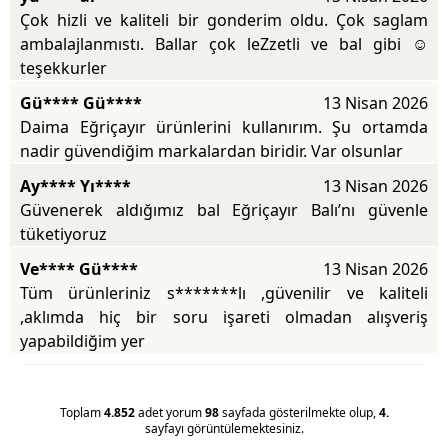
Çok hizli ve kaliteli bir gonderim oldu. Çok saglam
ambalajlanmıstı. Ballar çok leZzetli ve bal gibi ☺️
teşekkurler
Gü**** Gü****
13 Nisan 2026
Daima Eğriçayır ürünlerini kullanırım. Şu ortamda
nadir güvendiğim markalardan biridir. Var olsunlar
Ay**** Yı****
13 Nisan 2026
Güvenerek aldığımız bal Eğriçayır Balı’nı güvenle
tüketiyoruz
Ve**** Gü****
13 Nisan 2026
Tüm ürünleriniz s*******lı ,güvenilir ve kaliteli
,aklımda hiç bir soru işareti olmadan alışveriş
yapabildiğim yer
Toplam
4.852
adet yorum
98
sayfada gösterilmekte olup,
4.
sayfayı görüntülemektesiniz.