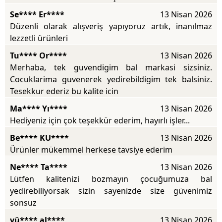
Se**** Er****
13 Nisan 2026
Düzenli olarak alışveriş yapıyoruz artık, inanılmaz
lezzetli ürünleri
Tu**** Or****
13 Nisan 2026
Merhaba, tek guvendigim bal markasi sizsiniz.
Cocuklarima guvenerek yedirebildigim tek balsiniz.
Tesekkur ederiz bu kalite icin
Ma**** Yı****
13 Nisan 2026
Hediyeniz için çok teşekkür ederim, hayırlı işler...
Be**** KU****
13 Nisan 2026
Ürünler mükemmel herkese tavsiye ederim
Ne**** Ta****
13 Nisan 2026
Lütfen kalitenizi bozmayın çocuğumuza bal
yedirebiliyorsak sizin sayenizde size güvenimiz
sonsuz
yü**** al****
13 Nisan 2026