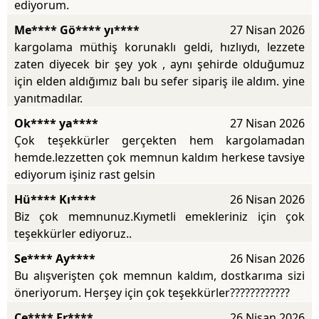
ediyorum.
Me**** Gö**** yı****
27 Nisan 2026
kargolama müthiş korunaklı geldi, hızlıydı, lezzete
zaten diyecek bir şey yok , aynı şehirde olduğumuz
için elden aldığımız balı bu sefer sipariş ile aldım. yine
yanıtmadılar.
Ok**** ya****
27 Nisan 2026
Çok teşekkürler gerçekten hem kargolamadan
hemde.lezzetten çok memnun kaldım herkese tavsiye
ediyorum işiniz rast gelsin
Hü**** Kı****
26 Nisan 2026
Biz çok memnunuz.Kıymetli emekleriniz için çok
teşekkürler ediyoruz..
Se**** Ay****
26 Nisan 2026
Bu alışverişten çok memnun kaldım, dostkarıma sizi
öneriyorum. Herşey için çok teşekkürler????????????
Ce**** Er****
26 Nisan 2026