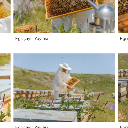
Eğriçayır Yaylası
Eğri
Eğriçayır Yaylası
Eğri