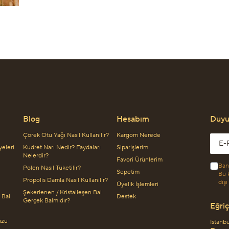
Blog
Hesabım
Duyur
Çörek Otu Yağı Nasıl Kullanılır?
Kargom Nerede
Emai
yeleri
Kudret Narı Nedir? Faydaları
Siparişlerim
Nelerdir?
Favori Ürünlerim
Ban
Polen Nasıl Tüketilir?
Sepetim
Bu k
Propolis Damla Nasıl Kullanılır?
dışı
Üyelik İşlemleri
Şekerlenen / Kristalleşen Bal
 Bal
Destek
Gerçek Balmıdır?
Eğriç
uzu
İstanb