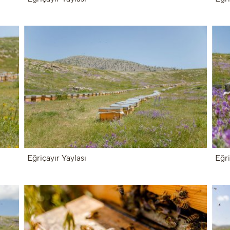
Eğriçayır Yaylası
Eğri