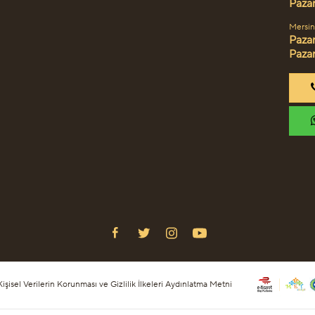
Pazar
Mersin
Pazar
Paza
şisel Verilerin Korunması ve Gizlilik İlkeleri Aydınlatma Metni