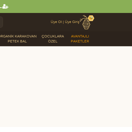
L
🐝
Üye Ol
|
Üye Giriş
RGANIK KARAKOVAN
ÇOCUKLARA
AVANTAJLI
PETEK BAL
ÖZEL
PAKETLER