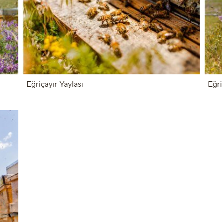
Eğriçayır Yaylası
Eğri