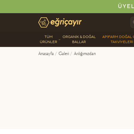
ÜYEL
Eğriçayır Organik Arı Ürünleri
TÜM
ORGANIK & DOĞAL
APIFARM DOĞAL 
ÜRÜNLER
BALLAR
TAKVIYELERI
Anasayfa
/
Galeri
/
Arılığımızdan