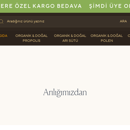
ERE ÖZEL KARGO BEDAVA
ŞIMDI ÜYE O
ARA
GIDA
ORGANIK & DOĞAL
ORGANIK & DOĞAL
ORGANIK & DOĞAL
O
PROPOLIS
ARI SÜTÜ
POLEN
Arılığımızdan