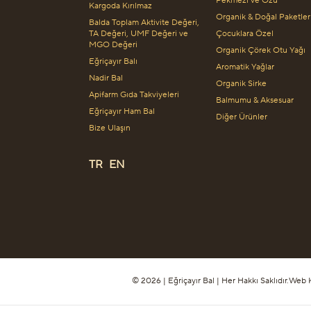
Pekmezi ve Özü
Kargoda Kırılmaz
Organik & Doğal Paketler
Balda Toplam Aktivite Değeri,
TA Değeri, UMF Değeri ve
Çocuklara Özel
MGO Değeri
Organik Çörek Otu Yağı
Eğriçayır Balı
Aromatik Yağlar
Nadir Bal
Organik Sirke
Apifarm Gıda Takviyeleri
Balmumu & Aksesuar
Eğriçayır Ham Bal
Diğer Ürünler
Bize Ulaşın
TR
EN
© 2026 | Eğriçayır Bal | Her Hakkı Saklıdır.
Web Ki