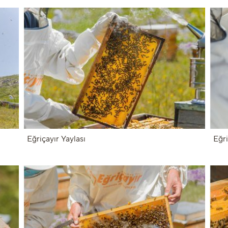
Eğriçayır Yaylası
Eğri