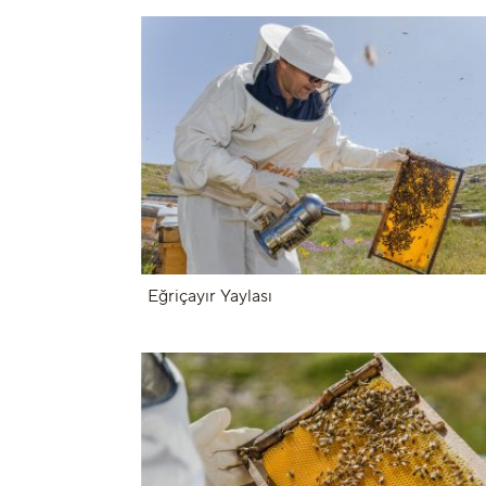
Eğriçayır Yaylası