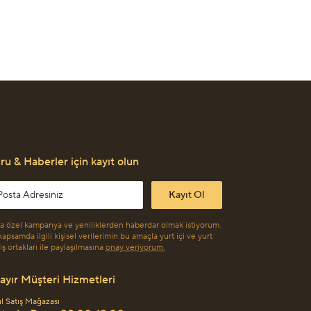
u & Haberler için kayıt olun
l address
Kayıt Ol
a özel kampanya ve yeniliklerden haberdar olmak istiyorum.
apsamda ilgili kişisel verilerimin bu amaçla yurt içi ve yurt
 iş ortakları ile paylaşılmasına
onay veriyorum.
ayır Müşteri Hizmetleri
ul Satış Mağazası