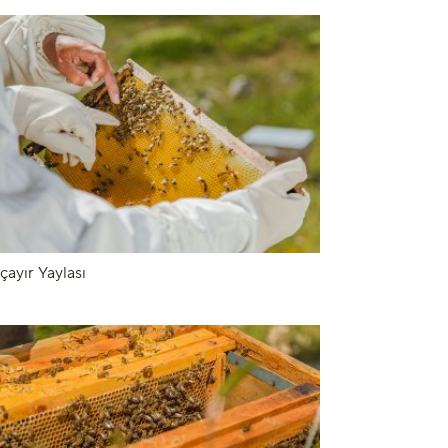
çayır Yaylası