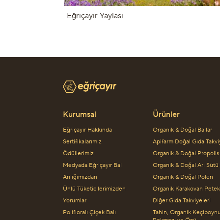
Eğriçayır Yaylası
Kurumsal
Ürünler
Eğriçayır Hakkında
Organik & Doğal Ballar
Sertifikalarımız
Apifarm Doğal Gıda Takvi
Ödüllerimiz
Organik & Doğal Propolis
Medyada Eğriçayır Bal
Organik & Doğal Arı Sütü
Arılığımızdan
Organik & Doğal Polen
Ünlü Tüketicilerimizden
Organik Karakovan Petek
Yorumlar
Diğer Gıda Takviyeleri
Polifloralı Çiçek Balı
Tahin, Organik Keçiboyn