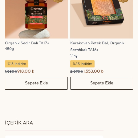
Organik Sedir Balı TA17+
Karakovan Petek Bal, Organik
450g
Sertifikalı TA16+
1.1kg
%15 İndirim
%25 İndirim
918,00 ₺
1.553,00 ₺
1.080 ₺
2.070 ₺
Sepete Ekle
Sepete Ekle
İÇERIK ARA