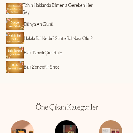
Tahin Hakkında Bilmeniz Gereken Her
Şey
Dünya Arı Günü
Hakiki Bal Nedir? Sahte Bal Nasıl Olur?
Ballı Tahinli Çıtır Rulo
Ballı Zencefilli Shot
Öne Çıkan Kategoriler