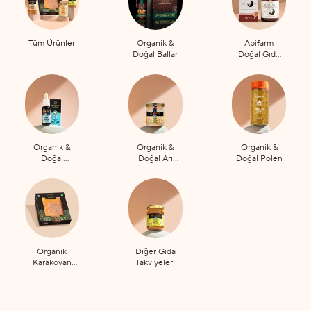
Tüm Ürünler
Organik &
Apifarm
Doğal Ballar
Doğal Gıda
Takviyeleri
Organik &
Organik &
Organik &
Doğal
Doğal Arı
Doğal Polen
Propolis
Sütü
Organik
Diğer Gıda
Karakovan
Takviyeleri
Petek Bal