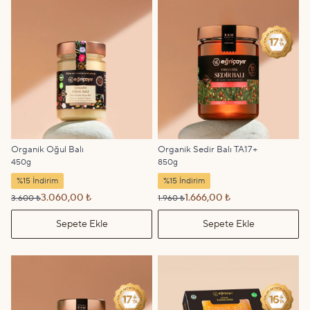
Organik Oğul Balı
Organik Sedir Balı TA17+
450g
850g
%15 İndirim
%15 İndirim
3.060,00 ₺
1.666,00 ₺
3.600 ₺
1.960 ₺
Sepete Ekle
Sepete Ekle