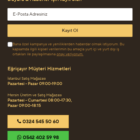
Email address
Kayıt Ol
Bana özel kampanya ve yeniliklerden haberdar olmak istiyorum. Bu
kapsamda ilgili kişisel verilerimin bu amaçla yurt içi ve yurt dışı iş
ortakları ile paylaşılmasına
onay veriyorum.
Eğriçayır Müşteri Hizmetleri
İstanbul Satış Mağazası
Pazartesi - Pazar 09:00-19:00
Mersin Üretim ve Satış Mağazası
Pazartesi - Cumartesi 08:00–17:30,
Pazar 09:00–18:15
‎0324 545 50 60
‎0542 402 59 98