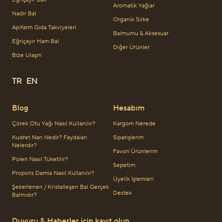
Aromatik Yağlar
Nadir Bal
Organik Sirke
Apifarm Gıda Takviyeleri
Balmumu & Aksesuar
Eğriçayır Ham Bal
Diğer Ürünler
Bize Ulaşın
TR
EN
Blog
Hesabım
Çörek Otu Yağı Nasıl Kullanılır?
Kargom Nerede
Kudret Narı Nedir? Faydaları
Siparişlerim
Nelerdir?
Favori Ürünlerim
Polen Nasıl Tüketilir?
Sepetim
Propolis Damla Nasıl Kullanılır?
Üyelik İşlemleri
Şekerlenen / Kristalleşen Bal Gerçek
Destek
Balmıdır?
Duyuru & Haberler için kayıt olun