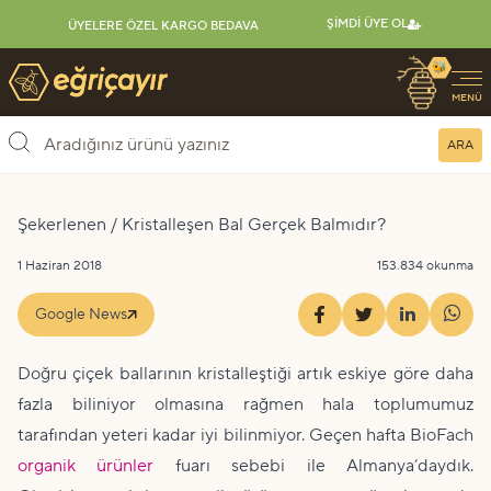
ŞIMDI ÜYE OL
ÜYELERE ÖZEL KARGO BEDAVA
🐝
Eğriçayır Organik Arı Ürünleri
MENÜ
ARA
Şekerlenen / Kristalleşen Bal Gerçek Balmıdır?
1 Haziran 2018
153.834 okunma
Google News
Doğru çiçek ballarının kristalleştiği artık eskiye göre daha
fazla biliniyor olmasına rağmen hala toplumumuz
tarafından yeteri kadar iyi bilinmiyor. Geçen hafta BioFach
organik ürünler
fuarı sebebi ile Almanya’daydık.