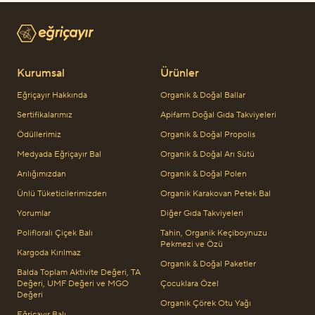
Kurumsal
Ürünler
Eğriçayır Hakkında
Organik & Doğal Ballar
Sertifikalarımız
Apifarm Doğal Gıda Takviyeleri
Ödüllerimiz
Organik & Doğal Propolis
Medyada Eğriçayır Bal
Organik & Doğal Arı Sütü
Arılığımızdan
Organik & Doğal Polen
Ünlü Tüketicilerimizden
Organik Karakovan Petek Bal
Yorumlar
Diğer Gıda Takviyeleri
Polifloralı Çiçek Balı
Tahin, Organik Keçiboynuzu
Pekmezi ve Özü
Kargoda Kırılmaz
Organik & Doğal Paketler
Balda Toplam Aktivite Değeri, TA
Değeri, UMF Değeri ve MGO
Çocuklara Özel
Değeri
Organik Çörek Otu Yağı
Eğriçayır Balı