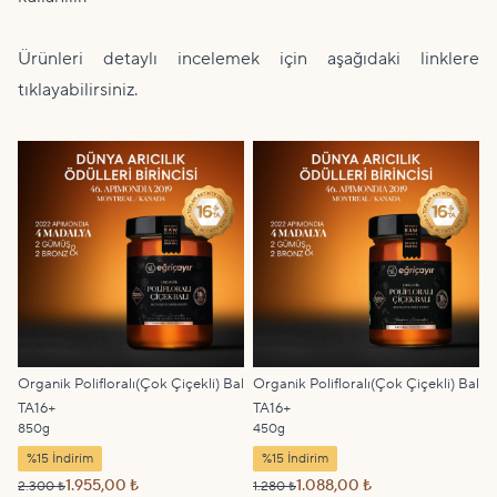
Ürünleri detaylı incelemek için aşağıdaki linklere
tıklayabilirsiniz.
Organik Polifloralı(Çok Çiçekli) Bal
Organik Polifloralı(Çok Çiçekli) Bal
TA16+
TA16+
850g
450g
%15 İndirim
%15 İndirim
1.955,00 ₺
1.088,00 ₺
2.300 ₺
1.280 ₺