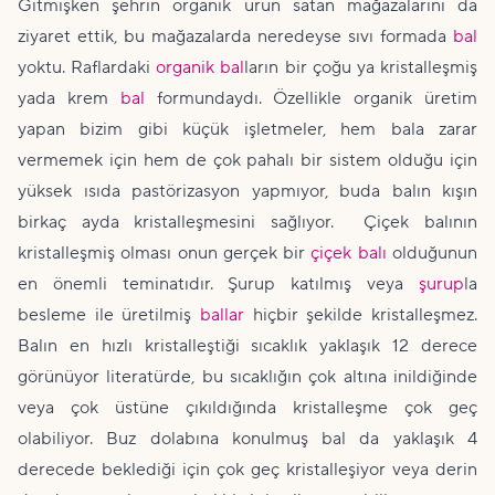
Gitmişken şehrin organik ürün satan mağazalarını da
ziyaret ettik, bu mağazalarda neredeyse sıvı formada
bal
yoktu. Raflardaki
organik bal
ların bir çoğu ya kristalleşmiş
yada krem
bal
formundaydı. Özellikle organik üretim
yapan bizim gibi küçük işletmeler, hem bala zarar
vermemek için hem de çok pahalı bir sistem olduğu için
yüksek ısıda pastörizasyon yapmıyor, buda balın kışın
birkaç ayda kristalleşmesini sağlıyor. Çiçek balının
kristalleşmiş olması onun gerçek bir
çiçek balı
olduğunun
en önemli teminatıdır. Şurup katılmış veya
şurup
la
besleme ile üretilmiş
ballar
hiçbir şekilde kristalleşmez.
Balın en hızlı kristalleştiği sıcaklık yaklaşık 12 derece
görünüyor literatürde, bu sıcaklığın çok altına inildiğinde
veya çok üstüne çıkıldığında kristalleşme çok geç
olabiliyor. Buz dolabına konulmuş bal da yaklaşık 4
derecede beklediği için çok geç kristalleşiyor veya derin