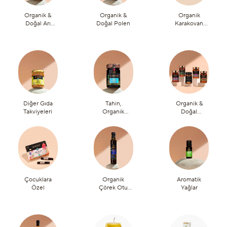
Organik &
Organik &
Organik
Doğal Arı
Doğal Polen
Karakovan
Sütü
Petek Bal
Diğer Gıda
Tahin,
Organik &
Takviyeleri
Organik
Doğal
Keçiboynuzu
Paketler
Pekmezi ve
Özü
Çocuklara
Organik
Aromatik
Özel
Çörek Otu
Yağlar
Yağı