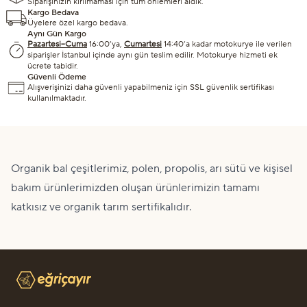
Siparişinizin kırılmaması için tüm önlemleri aldık.
Kargo Bedava
Üyelere özel kargo bedava.
Aynı Gün Kargo
Pazartesi–Cuma
16:00’ya,
Cumartesi
14:40’a kadar motokurye ile verilen
siparişler İstanbul içinde aynı gün teslim edilir. Motokurye hizmeti ek
ücrete tabidir.
Güvenli Ödeme
Alışverişinizi daha güvenli yapabilmeniz için SSL güvenlik sertifikası
kullanılmaktadır.
Organik bal çeşitlerimiz, polen, propolis, arı sütü ve kişisel
bakım ürünlerimizden oluşan ürünlerimizin tamamı
katkısız ve organik tarım sertifikalıdır.