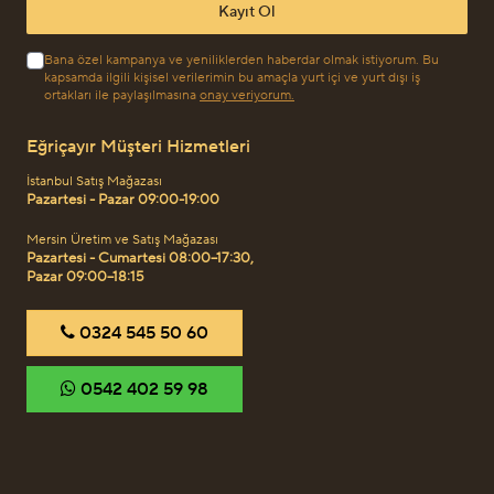
Kayıt Ol
Bana özel kampanya ve yeniliklerden haberdar olmak istiyorum. Bu
kapsamda ilgili kişisel verilerimin bu amaçla yurt içi ve yurt dışı iş
ortakları ile paylaşılmasına
onay veriyorum.
Eğriçayır Müşteri Hizmetleri
İstanbul Satış Mağazası
Pazartesi - Pazar 09:00-19:00
Mersin Üretim ve Satış Mağazası
Pazartesi - Cumartesi 08:00–17:30,
Pazar 09:00–18:15
‎0324 545 50 60
‎0542 402 59 98