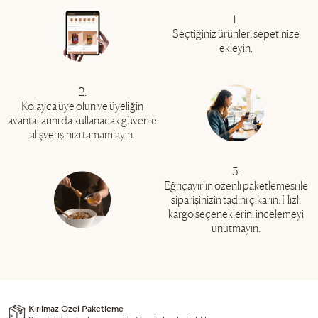
1.
Seçtiğiniz ürünleri sepetinize
ekleyin.
2.
Kolayca üye olun ve üyeliğin
avantajlarını da kullanacak güvenle
alışverişinizi tamamlayın.
3.
Eğriçayır’ın özenli paketlemesi ile
siparişinizin tadını çıkarın. Hızlı
kargo seçeneklerini incelemeyi
unutmayın.
Kırılmaz Özel Paketleme