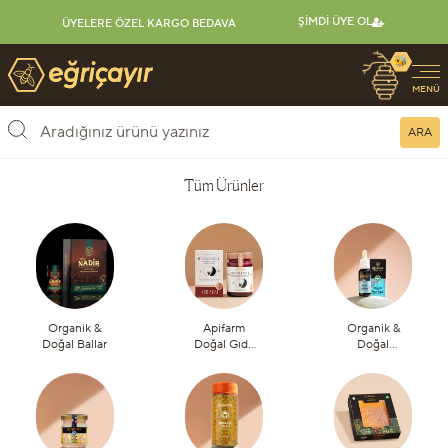
ŞIMDI ÜYE OL
ÜYELERE ÖZEL KARGO BEDAVA
🐝
Eğriçayır Organik Arı Ürünleri
MENÜ
ARA
Tüm Ürünler
Organik &
Apifarm
Organik &
Doğal Ballar
Doğal Gıda
Doğal
Takviyeleri
Propolis