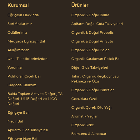
Kurumsal
Ürünler
Eğriçayır Hakkında
Organik & Doğal Ballar
Sertifikalarımız
Apifarm Doğal Gıda Takviyeleri
Ödüllerimiz
Organik & Doğal Propolis
Medyada Eğriçayır Bal
Organik & Doğal Arı Sütü
Arılığımızdan
Organik & Doğal Polen
Ünlü Tüketicilerimizden
Organik Karakovan Petek Bal
Yorumlar
Diğer Gıda Takviyeleri
Polifloralı Çiçek Balı
Tahin, Organik Keçiboynuzu
Pekmezi ve Özü
Kargoda Kırılmaz
Organik & Doğal Paketler
Balda Toplam Aktivite Değeri, TA
Değeri, UMF Değeri ve MGO
Çocuklara Özel
Değeri
Organik Çörek Otu Yağı
Eğriçayır Balı
Aromatik Yağlar
Nadir Bal
Organik Sirke
Apifarm Gıda Takviyeleri
Balmumu & Aksesuar
Eğriçayır Ham Bal