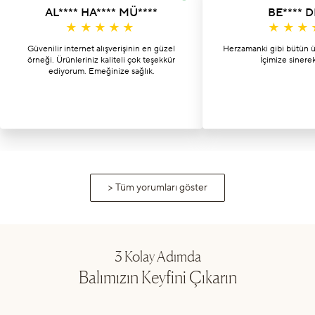
AL**** HA**** MÜ****
BE**** D
Güvenilir internet alışverişinin en güzel
Herzamanki gibi bütün 
örneği. Ürünleriniz kaliteli çok teşekkür
İçimize sinerek
ediyorum. Emeğinize sağlık.
> Tüm yorumları göster
3 Kolay Adımda
Balımızın Keyfini Çıkarın