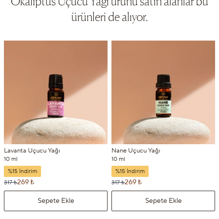
Okaliptus Uçucu Yağı ürünü satın alanlar bu
ürünleri de alıyor.
Lavanta Uçucu Yağı
Nane Uçucu Yağı
10 ml
10 ml
%15 İndirim
%15 İndirim
269 ₺
269 ₺
317 ₺
317 ₺
Sepete Ekle
Sepete Ekle