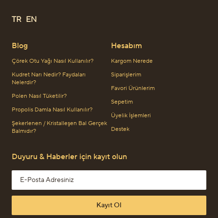
TR
EN
Blog
Hesabım
Çörek Otu Yağı Nasıl Kullanılır?
Kargom Nerede
Kudret Narı Nedir? Faydaları
Siparişlerim
Nelerdir?
Favori Ürünlerim
Polen Nasıl Tüketilir?
Sepetim
Propolis Damla Nasıl Kullanılır?
Üyelik İşlemleri
Şekerlenen / Kristalleşen Bal Gerçek
Destek
Balmıdır?
Duyuru & Haberler için kayıt olun
Email address
Kayıt Ol