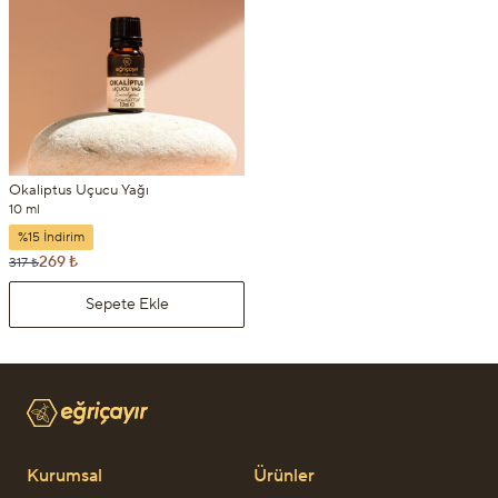
Okaliptus Uçucu Yağı
10 ml
%15 İndirim
269 ₺
317 ₺
Sepete Ekle
Kurumsal
Ürünler