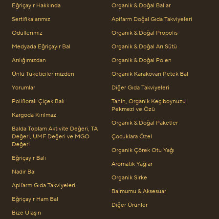
Eğriçayır Hakkında
Organik & Doğal Ballar
Sertifikalarımız
Apifarm Doğal Gıda Takviyeleri
Ödüllerimiz
Organik & Doğal Propolis
Medyada Eğriçayır Bal
Organik & Doğal Arı Sütü
Arılığımızdan
Organik & Doğal Polen
Ünlü Tüketicilerimizden
Organik Karakovan Petek Bal
Yorumlar
Diğer Gıda Takviyeleri
Polifloralı Çiçek Balı
Tahin, Organik Keçiboynuzu
Pekmezi ve Özü
Kargoda Kırılmaz
Organik & Doğal Paketler
Balda Toplam Aktivite Değeri, TA
Değeri, UMF Değeri ve MGO
Çocuklara Özel
Değeri
Organik Çörek Otu Yağı
Eğriçayır Balı
Aromatik Yağlar
Nadir Bal
Organik Sirke
Apifarm Gıda Takviyeleri
Balmumu & Aksesuar
Eğriçayır Ham Bal
Diğer Ürünler
Bize Ulaşın