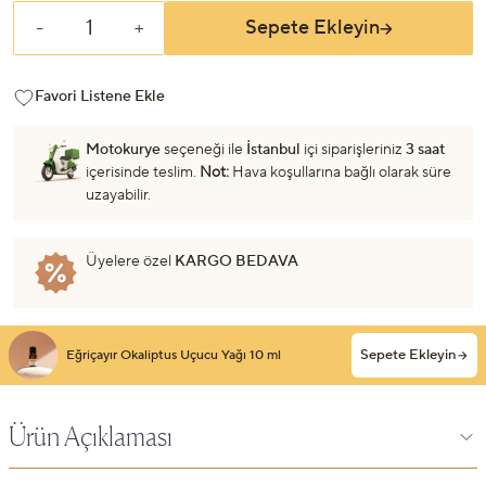
Sepete Ekleyin
-
+
Favori Listene Ekle
Motokurye
seçeneği ile
İstanbul
içi siparişleriniz
3 saat
içerisinde teslim.
Not:
Hava koşullarına bağlı olarak süre
uzayabilir.
Üyelere özel
KARGO BEDAVA
Sepete Ekleyin
Eğriçayır Okaliptus Uçucu Yağı 10 ml
Ürün Açıklaması