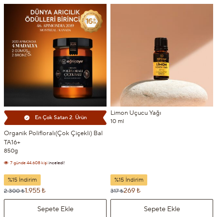
Limon Uçucu Yağı
En Çok Satan 2. Ürün
10 ml
Organik Polifloralı(Çok Çiçekli) Bal
TA16+
850g
7 günde
44.608 kişi
inceledi!
7 günde
4.740 kişi
sepetine ekledi!
%15 İndirim
%15 İndirim
1.955 ₺
269 ₺
2.300 ₺
317 ₺
Sepete Ekle
Sepete Ekle