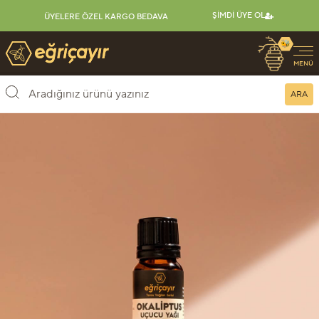
ŞIMDI ÜYE OL
ÜYELERE ÖZEL KARGO BEDAVA
🐝
Eğriçayır Organik Arı Ürünleri
MENÜ
ARA