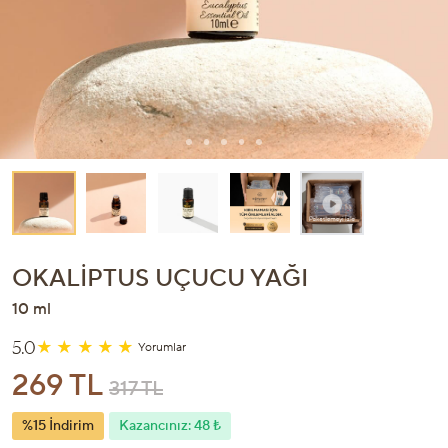
OKALIPTUS UÇUCU YAĞI
10 ml
5.0
Yorumlar
269 TL
317 TL
%15 İndirim
Kazancınız: 48 ₺