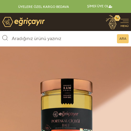
ŞIMDI ÜYE OL
ÜYELERE ÖZEL KARGO BEDAVA
🐝
Eğriçayır Organik Arı Ürünleri
MENÜ
ARA