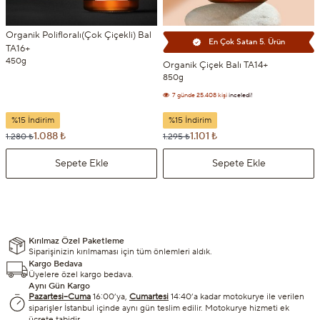
Organik Polifloralı(Çok Çiçekli) Bal
En Çok Satan 5. Ürün
TA16+
450g
Organik Çiçek Balı TA14+
850g
7 günde
25.408 kişi
inceledi!
7 günde
2.512 kişi
sepetine ekledi!
%15 İndirim
%15 İndirim
1.088 ₺
1.101 ₺
1.280 ₺
1.295 ₺
Sepete Ekle
Sepete Ekle
Kırılmaz Özel Paketleme
Siparişinizin kırılmaması için tüm önlemleri aldık.
Kargo Bedava
Üyelere özel kargo bedava.
Aynı Gün Kargo
Pazartesi–Cuma
16:00’ya,
Cumartesi
14:40’a kadar motokurye ile verilen
siparişler İstanbul içinde aynı gün teslim edilir. Motokurye hizmeti ek
ücrete tabidir.