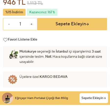
946 TL
1.113 TL
%15 İndirim
Kazancınız: 167 ₺
Sepete Ekleyin
-
+
Favori Listene Ekle
Motokurye
seçeneği ile
İstanbul
içi siparişleriniz
3 saat
içerisinde teslim.
Not:
Hava koşullarına bağlı olarak süre
uzayabilir.
Üyelere özel
KARGO BEDAVA
Sepete Ekleyin
Eğriçayır Ham Portakal Çiçeği Balı 850g