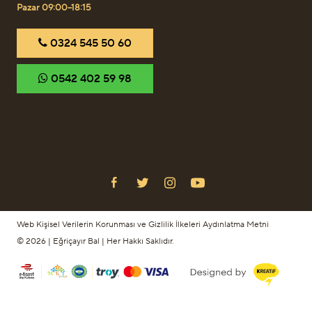
Pazar 09:00–18:15
‎0324 545 50 60
‎0542 402 59 98
Web Kişisel Verilerin Korunması ve Gizlilik İlkeleri Aydınlatma Metni
© 2026 | Eğriçayır Bal | Her Hakkı Saklıdır.