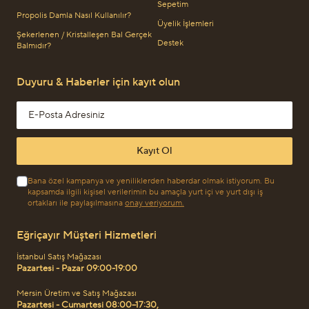
Sepetim
Propolis Damla Nasıl Kullanılır?
Üyelik İşlemleri
Şekerlenen / Kristalleşen Bal Gerçek
Destek
Balmıdır?
Duyuru & Haberler için kayıt olun
Email address
Kayıt Ol
Bana özel kampanya ve yeniliklerden haberdar olmak istiyorum. Bu
kapsamda ilgili kişisel verilerimin bu amaçla yurt içi ve yurt dışı iş
ortakları ile paylaşılmasına
onay veriyorum.
Eğriçayır Müşteri Hizmetleri
İstanbul Satış Mağazası
Pazartesi - Pazar 09:00-19:00
Mersin Üretim ve Satış Mağazası
Pazartesi - Cumartesi 08:00–17:30,