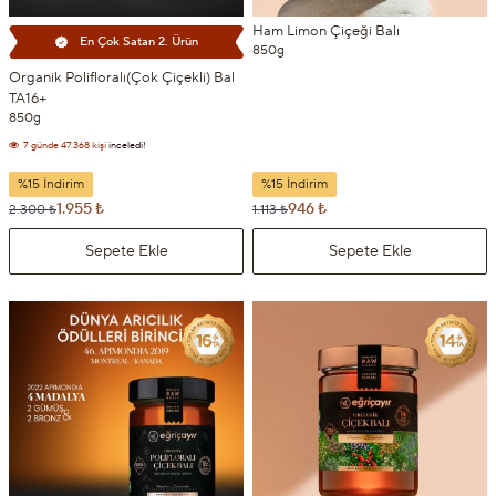
Ham Limon Çiçeği Balı
En Çok Satan 2. Ürün
850g
Organik Polifloralı(Çok Çiçekli) Bal
TA16+
850g
7 günde
47.368 kişi
inceledi!
7 günde
4.664 kişi
sepetine ekledi!
%15 İndirim
%15 İndirim
1.955 ₺
946 ₺
2.300 ₺
1.113 ₺
Sepete Ekle
Sepete Ekle