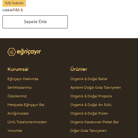
%15 İndirim
946 ₺
1.113 ₺
Sepete Ekle
Kurumsal
Ürünler
Eğriçayır Hakkında
Organik & Doğal Ballar
Sertifikalarımız
Apifarm Doğal Gıda Takviyeleri
Ödüllerimiz
Organik & Doğal Propolis
Medyada Eğriçayır Bal
Organik & Doğal Arı Sütü
Arılığımızdan
Organik & Doğal Polen
Ünlü Tüketicilerimizden
Organik Karakovan Petek Bal
Yorumlar
Diğer Gıda Takviyeleri