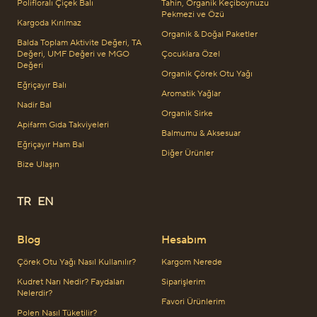
Polifloralı Çiçek Balı
Tahin, Organik Keçiboynuzu
Pekmezi ve Özü
Kargoda Kırılmaz
Organik & Doğal Paketler
Balda Toplam Aktivite Değeri, TA
Değeri, UMF Değeri ve MGO
Çocuklara Özel
Değeri
Organik Çörek Otu Yağı
Eğriçayır Balı
Aromatik Yağlar
Nadir Bal
Organik Sirke
Apifarm Gıda Takviyeleri
Balmumu & Aksesuar
Eğriçayır Ham Bal
Diğer Ürünler
Bize Ulaşın
TR
EN
Blog
Hesabım
Çörek Otu Yağı Nasıl Kullanılır?
Kargom Nerede
Kudret Narı Nedir? Faydaları
Siparişlerim
Nelerdir?
Favori Ürünlerim
Polen Nasıl Tüketilir?