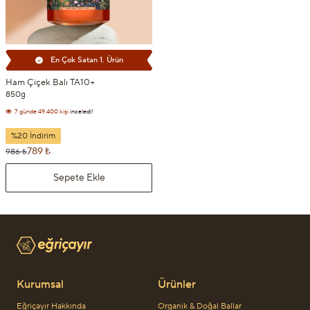
En Çok Satan 1. Ürün
Ham Çiçek Balı TA10+
850g
7 günde
49.400 kişi
inceledi!
7 günde
6.356 kişi
sepetine ekledi!
%20 İndirim
789 ₺
986 ₺
Sepete Ekle
Kurumsal
Ürünler
Eğriçayır Hakkında
Organik & Doğal Ballar