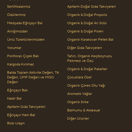
Sertifikalarımız
Apifarm Doğal Gıda Takviyeleri
Ödüllerimiz
Organik & Doğal Propolis
Medyada Eğriçayır Bal
Organik & Doğal Arı Sütü
Arılığımızdan
Organik & Doğal Polen
Ünlü Tüketicilerimizden
Organik Karakovan Petek Bal
Yorumlar
Diğer Gıda Takviyeleri
Polifloralı Çiçek Balı
Tahin, Organik Keçiboynuzu
Pekmezi ve Özü
Kargoda Kırılmaz
Organik & Doğal Paketler
Balda Toplam Aktivite Değeri, TA
Değeri, UMF Değeri ve MGO
Çocuklara Özel
Değeri
Organik Çörek Otu Yağı
Eğriçayır Balı
Aromatik Yağlar
Nadir Bal
Organik Sirke
Apifarm Gıda Takviyeleri
Balmumu & Aksesuar
Eğriçayır Ham Bal
Diğer Ürünler
Bize Ulaşın