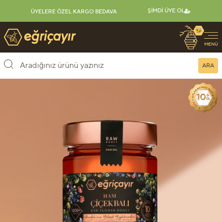
ŞIMDI ÜYE OL
ÜYELERE ÖZEL KARGO BEDAVA
🐝
Eğriçayır Organik Arı Ürünleri
MENÜ
ARA