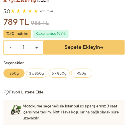
7 günde
6.356 kişi
sepetine ekledi!
5.0
Yorumlar
789 TL
986 TL
%20 İndirim
Kazancınız: 197 ₺
Sepete Ekleyin
-
+
Seçenekler
850g
3 x 850g
6 x 850g
450g
Favori Listene Ekle
Motokurye
seçeneği ile
İstanbul
içi siparişleriniz
3 saat
içerisinde teslim.
Not:
Hava koşullarına bağlı olarak süre
uzayabilir.