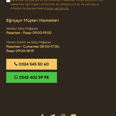
Bana özel kampanya ve yeniliklerden haberdar olmak istiyorum. Bu
kapsamda ilgili kişisel verilerimin bu amaçla yurt içi ve yurt dışı iş
ortakları ile paylaşılmasına
onay veriyorum.
Eğriçayır Müşteri Hizmetleri
İstanbul Satış Mağazası
Pazartesi - Pazar 09:00-19:00
Mersin Üretim ve Satış Mağazası
Pazartesi - Cumartesi 08:00–17:30,
Pazar 09:00–18:15
‎0324 545 50 60
‎0542 402 59 98