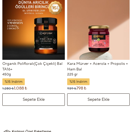
Organik Polifloralı(Çok Çiçekli) Bal
Kara Mürver + Acerola + Propolis +
TA16+
Ham Bal
450g
225 gr
%15 İndirim
%15 İndirim
1.088 ₺
798 ₺
1.280 ₺
939 ₺
Sepete Ekle
Sepete Ekle
Kırılmaz Özel Paketleme