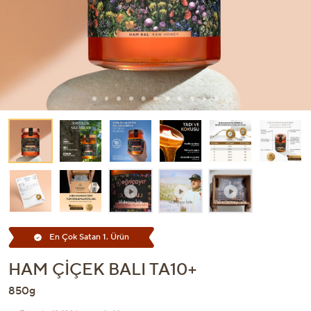
En Çok Satan 1. Ürün
HAM ÇIÇEK BALI TA10+
850g
7 günde
49.400 kişi
inceledi!