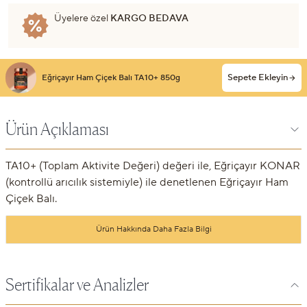
Üyelere özel
KARGO BEDAVA
Sepete Ekleyin
Eğriçayır Ham Çiçek Balı TA10+ 850g
Ürün Açıklaması
TA10+ (Toplam Aktivite Değeri) değeri ile, Eğriçayır KONAR
(kontrollü arıcılık sistemiyle) ile denetlenen Eğriçayır Ham
Çiçek Balı.
Ürün Hakkında Daha Fazla Bilgi
Sertifikalar ve Analizler