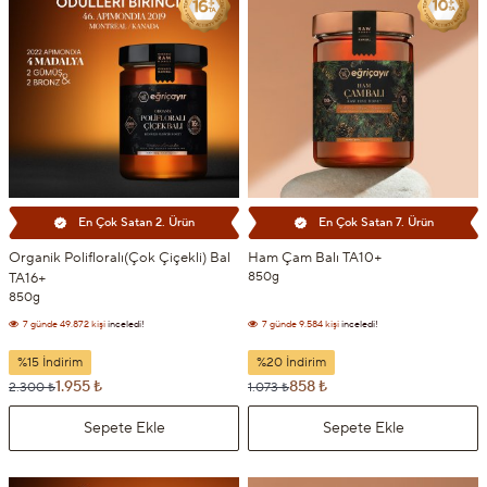
En Çok Satan 2. Ürün
En Çok Satan 7. Ürün
Organik Polifloralı(Çok Çiçekli) Bal
Ham Çam Balı TA10+
850g
TA16+
850g
7 günde
49.872 kişi
inceledi!
7 günde
9.584 kişi
inceledi!
7 günde
4.464 kişi
sepetine ekledi!
7 günde
1.760 kişi
sepetine ekledi!
%15 İndirim
%20 İndirim
1.955 ₺
858 ₺
2.300 ₺
1.073 ₺
Sepete Ekle
Sepete Ekle