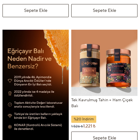
Sepete Ekle
Sepete Ekle
Tek Kavrulmuş Tahin + Ham Çiçek
Balı
%20 İndirim
1.221 ₺
1.526 ₺
Sepete Ekle