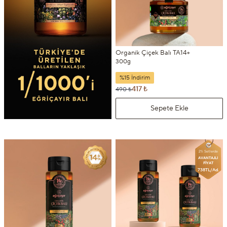
Organik Çiçek Balı TA14+
300g
%15 İndirim
417 ₺
490 ₺
Sepete Ekle
2'li Setlerde
AVANTAJLI
FİYAT
738TL/Ad.