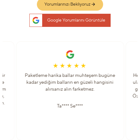
Yorumlarınızı Bekliyoruz
Google Yorumlarını Görüntüle
bir
Paketleme harika ballar muhteşem bugüne
Her
ve
kadar yediğim balların en güzeli hangisini
ula
lam
alırsanız alın farketmez.
gü
ne,
Öze
um.
Ta**** Se****