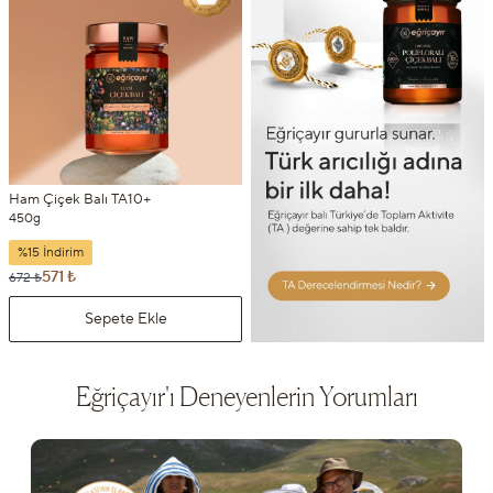
Ham Çiçek Balı TA10+
450g
%15 İndirim
571 ₺
672 ₺
Sepete Ekle
Eğriçayır'ı Deneyenlerin Yorumları