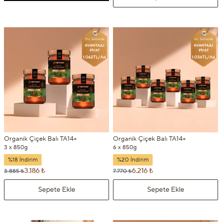
3'lü Setlerde
6'lı Setlerde
AVANTAJLI
AVANTAJLI
FİYAT
FİYAT
1.062TL/Ad.
1.036TL/Ad.
Organik Çiçek Balı TA14+
Organik Çiçek Balı TA14+
3 x 850g
6 x 850g
%18 İndirim
%20 İndirim
3.186 ₺
6.216 ₺
3.885 ₺
7.770 ₺
Sepete Ekle
Sepete Ekle