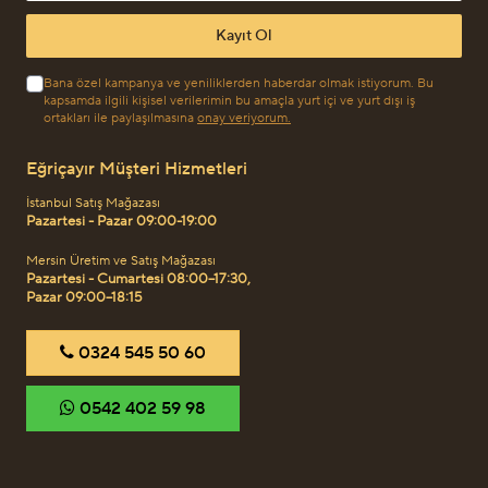
Kayıt Ol
Bana özel kampanya ve yeniliklerden haberdar olmak istiyorum. Bu
kapsamda ilgili kişisel verilerimin bu amaçla yurt içi ve yurt dışı iş
ortakları ile paylaşılmasına
onay veriyorum.
Eğriçayır Müşteri Hizmetleri
İstanbul Satış Mağazası
Pazartesi - Pazar 09:00-19:00
Mersin Üretim ve Satış Mağazası
Pazartesi - Cumartesi 08:00–17:30,
Pazar 09:00–18:15
‎0324 545 50 60
‎0542 402 59 98