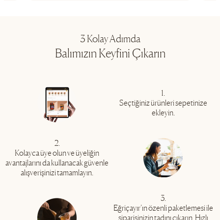
3 Kolay Adımda
Balımızın Keyfini Çıkarın
1.
Seçtiğiniz ürünleri sepetinize
ekleyin.
2.
Kolayca üye olun ve üyeliğin
avantajlarını da kullanacak güvenle
alışverişinizi tamamlayın.
3.
Eğriçayır’ın özenli paketlemesi ile
siparişinizin tadını çıkarın. Hızlı