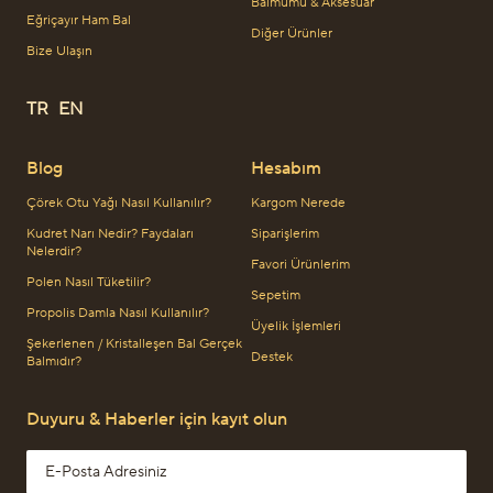
Balmumu & Aksesuar
Eğriçayır Ham Bal
Diğer Ürünler
Bize Ulaşın
TR
EN
Blog
Hesabım
Çörek Otu Yağı Nasıl Kullanılır?
Kargom Nerede
Kudret Narı Nedir? Faydaları
Siparişlerim
Nelerdir?
Favori Ürünlerim
Polen Nasıl Tüketilir?
Sepetim
Propolis Damla Nasıl Kullanılır?
Üyelik İşlemleri
Şekerlenen / Kristalleşen Bal Gerçek
Destek
Balmıdır?
Duyuru & Haberler için kayıt olun
Email address