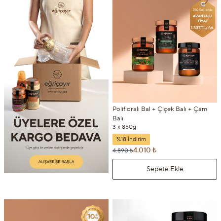
3'lü Setlerde
AVANTAJLI
FİYAT
1.337TL/Ad.
Polifloralı Bal + Çiçek Balı + Çam
Balı
3 x 850g
%18 İndirim
4.010 ₺
4.890 ₺
Sepete Ekle