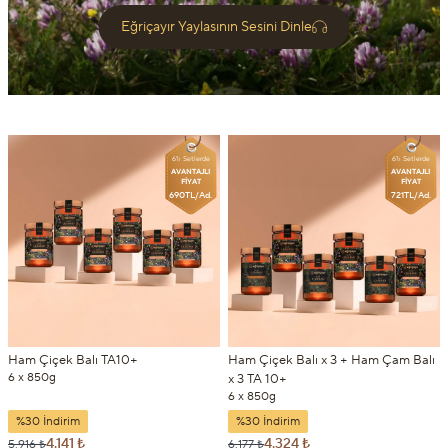
Eğriçayır Yaylasının Sesini Dinle
6'lı Setlerde
6'lı Setlerde
AVANTAJLI
AVANTAJLI
FİYAT
FİYAT
690TL/Ad.
721TL/Ad.
Ham Çiçek Balı TA10+
Ham Çiçek Balı x 3 + Ham Çam Balı
6 x 850g
x 3 TA 10+
6 x 850g
%30 İndirim
%30 İndirim
4.141 ₺
4.324 ₺
5.916 ₺
6.177 ₺