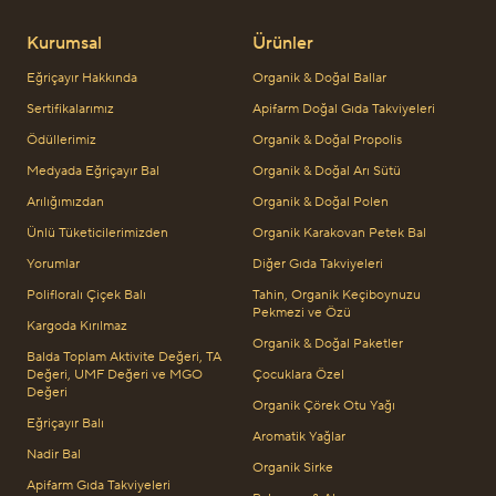
Kurumsal
Ürünler
Eğriçayır Hakkında
Organik & Doğal Ballar
Sertifikalarımız
Apifarm Doğal Gıda Takviyeleri
Ödüllerimiz
Organik & Doğal Propolis
Medyada Eğriçayır Bal
Organik & Doğal Arı Sütü
Arılığımızdan
Organik & Doğal Polen
Ünlü Tüketicilerimizden
Organik Karakovan Petek Bal
Yorumlar
Diğer Gıda Takviyeleri
Polifloralı Çiçek Balı
Tahin, Organik Keçiboynuzu
Pekmezi ve Özü
Kargoda Kırılmaz
Organik & Doğal Paketler
Balda Toplam Aktivite Değeri, TA
Değeri, UMF Değeri ve MGO
Çocuklara Özel
Değeri
Organik Çörek Otu Yağı
Eğriçayır Balı
Aromatik Yağlar
Nadir Bal
Organik Sirke
Apifarm Gıda Takviyeleri