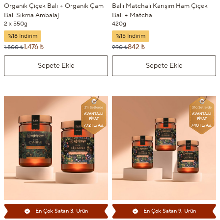
Organik Çiçek Balı + Organik Çam
Ballı Matchalı Karışım Ham Çiçek
Balı Sıkma Ambalaj
Balı + Matcha
2 x 550g
420g
%18 İndirim
%15 İndirim
1.476 ₺
842 ₺
1.800 ₺
990 ₺
Sepete Ekle
Sepete Ekle
2'li Setlerde
3'lü Setlerde
AVANTAJLI
AVANTAJLI
FİYAT
FİYAT
772TL/Ad.
740TL/Ad.
En Çok Satan 3. Ürün
En Çok Satan 9. Ürün