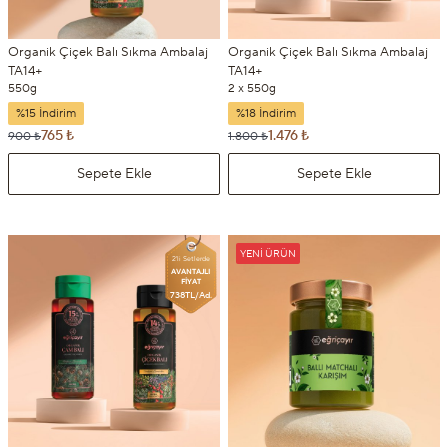
Organik Çiçek Balı Sıkma Ambalaj
Organik Çiçek Balı Sıkma Ambalaj
TA14+
TA14+
550g
2 x 550g
%15 İndirim
%18 İndirim
765 ₺
1.476 ₺
900 ₺
1.800 ₺
Sepete Ekle
Sepete Ekle
YENI ÜRÜN
2'li Setlerde
AVANTAJLI
FİYAT
738TL/Ad.