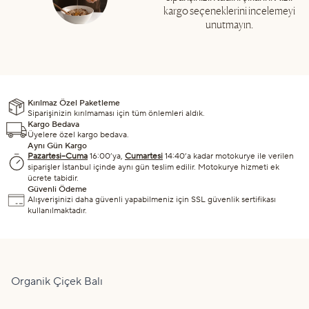
kargo seçeneklerini incelemeyi
unutmayın.
Kırılmaz Özel Paketleme
Siparişinizin kırılmaması için tüm önlemleri aldık.
Kargo Bedava
Üyelere özel kargo bedava.
Aynı Gün Kargo
Pazartesi–Cuma
16:00’ya,
Cumartesi
14:40’a kadar motokurye ile verilen
siparişler İstanbul içinde aynı gün teslim edilir. Motokurye hizmeti ek
ücrete tabidir.
Güvenli Ödeme
Alışverişinizi daha güvenli yapabilmeniz için SSL güvenlik sertifikası
kullanılmaktadır.
Organik
Çiçek Balı