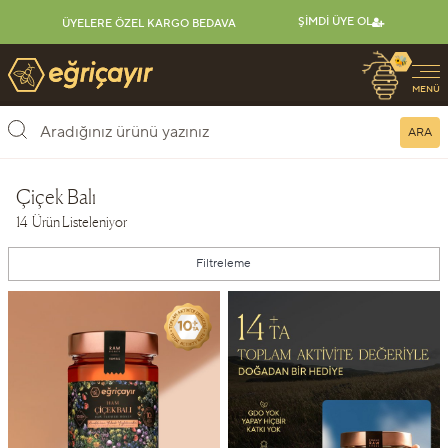
ŞIMDI ÜYE OL
ÜYELERE ÖZEL KARGO BEDAVA
🐝
Eğriçayır Organik Arı Ürünleri
MENÜ
ARA
Çiçek Balı
14 Ürün Listeleniyor
Ürünleri Filtrele
Filtreleme