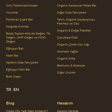
Ünlü Tüketicilerimizden
Organik Karakovan Petek Bal
Yorumlar
Diğer Gıda Takviyeleri
Polifloralı Çiçek Balı
Tahin, Organik Keçiboynuzu
Pekmezi ve Özü
Kargoda Kırılmaz
Organik & Doğal Paketler
Balda Toplam Aktivite Değeri, TA
Değeri, UMF Değeri ve MGO
Çocuklara Özel
Değeri
Organik Çörek Otu Yağı
Eğriçayır Balı
Aromatik Yağlar
Nadir Bal
Organik Sirke
Apifarm Gıda Takviyeleri
Balmumu & Aksesuar
Eğriçayır Ham Bal
Diğer Ürünler
Bize Ulaşın
TR
EN
Blog
Hesabım
Çörek Otu Yağı Nasıl Kullanılır?
Kargom Nerede