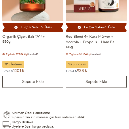
En Çok Satan 5. Ürün
En Çok Satan 6. Ürün
Organik Çiçek Balı TA14+
Red Blend 4+ Kara Mürver +
850g
Acerola + Propolis + Ham Bal
415g
7 günde
27.784 kişi
inceledi!
7 günde
36.104 kişi
inceledi!
7 günde
2.416 kişi
sepetine ekledi!
7 günde
1.972 kişi
sepetine ekledi!
%15 İndirim
%25 İndirim
1.101 ₺
938 ₺
1.295 ₺
1.250 ₺
Sepete Ekle
Sepete Ekle
Kırılmaz Özel Paketleme
Siparişinizin kırılmaması için tüm önlemleri aldık.
Kargo Bedava
Üyelere özel kargo bedava.