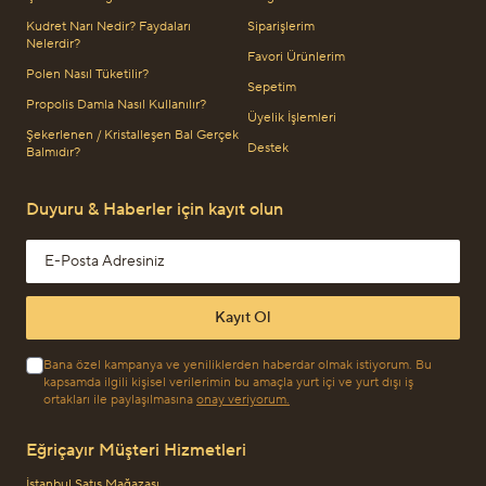
Kudret Narı Nedir? Faydaları
Siparişlerim
Nelerdir?
Favori Ürünlerim
Polen Nasıl Tüketilir?
Sepetim
Propolis Damla Nasıl Kullanılır?
Üyelik İşlemleri
Şekerlenen / Kristalleşen Bal Gerçek
Destek
Balmıdır?
Duyuru & Haberler için kayıt olun
Email address
Kayıt Ol
Bana özel kampanya ve yeniliklerden haberdar olmak istiyorum. Bu
kapsamda ilgili kişisel verilerimin bu amaçla yurt içi ve yurt dışı iş
ortakları ile paylaşılmasına
onay veriyorum.
Eğriçayır Müşteri Hizmetleri
İstanbul Satış Mağazası