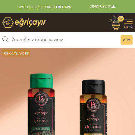
ŞIMDI ÜYE OL
ÜYELERE ÖZEL KARGO BEDAVA
🐝
Eğriçayır Organik Arı Ürünleri
MENÜ
ARA
738,00 TL / ADET