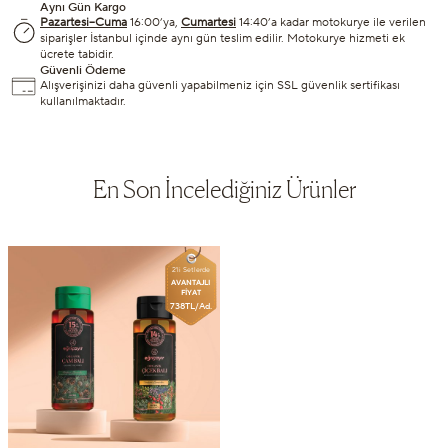
Aynı Gün Kargo
Pazartesi–Cuma
16:00’ya,
Cumartesi
14:40’a kadar motokurye ile verilen
siparişler İstanbul içinde aynı gün teslim edilir. Motokurye hizmeti ek
ücrete tabidir.
Güvenli Ödeme
Alışverişinizi daha güvenli yapabilmeniz için SSL güvenlik sertifikası
kullanılmaktadır.
En Son İncelediğiniz Ürünler
2'li Setlerde
AVANTAJLI
FİYAT
738TL/Ad.