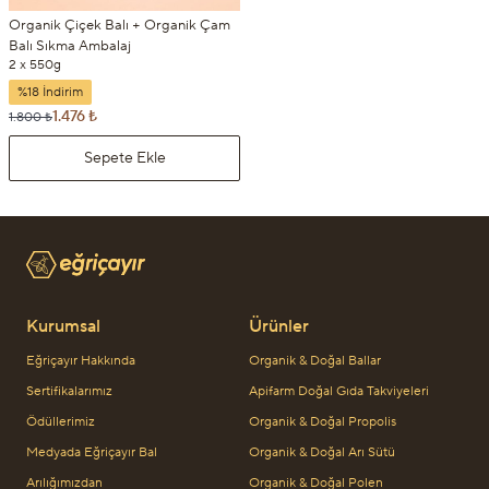
Organik Çiçek Balı + Organik Çam
Balı Sıkma Ambalaj
2 x 550g
%18 İndirim
1.476 ₺
1.800 ₺
Sepete Ekle
Kurumsal
Ürünler
Eğriçayır Hakkında
Organik & Doğal Ballar
Sertifikalarımız
Apifarm Doğal Gıda Takviyeleri
Ödüllerimiz
Organik & Doğal Propolis
Medyada Eğriçayır Bal
Organik & Doğal Arı Sütü
Arılığımızdan
Organik & Doğal Polen