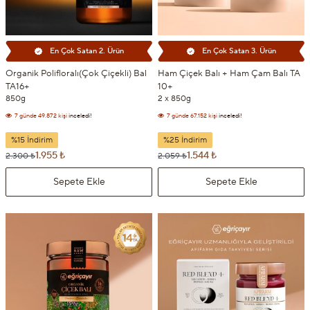
En Çok Satan 2. Ürün
En Çok Satan 3. Ürün
Organik Polifloralı(Çok Çiçekli) Bal
Ham Çiçek Balı + Ham Çam Balı TA
TA16+
10+
850g
2 x 850g
7 günde
49.872 kişi
inceledi!
7 günde
67.152 kişi
inceledi!
7 günde
4.464 kişi
sepetine ekledi!
7 günde
3.060 kişi
sepetine ekledi!
%15 İndirim
%25 İndirim
1.955 ₺
1.544 ₺
2.300 ₺
2.059 ₺
Sepete Ekle
Sepete Ekle