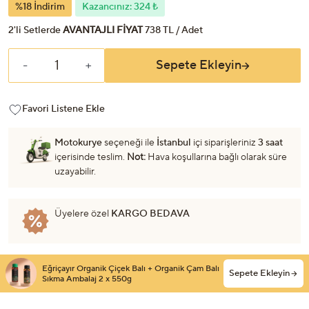
%18 İndirim
Kazancınız: 324 ₺
2'li Setlerde
AVANTAJLI FİYAT
738 TL / Adet
Sepete Ekleyin
-
+
Favori Listene Ekle
Motokurye
seçeneği ile
İstanbul
içi siparişleriniz
3 saat
içerisinde teslim.
Not:
Hava koşullarına bağlı olarak süre
uzayabilir.
Üyelere özel
KARGO BEDAVA
Eğriçayır Organik Çiçek Balı + Organik Çam Balı
Sepete Ekleyin
Sıkma Ambalaj 2 x 550g