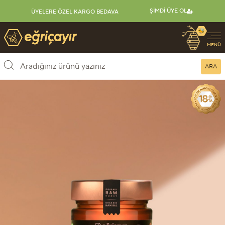
ŞIMDI ÜYE OL
ÜYELERE ÖZEL KARGO BEDAVA
🐝
Eğriçayır Organik Arı Ürünleri
MENÜ
ARA