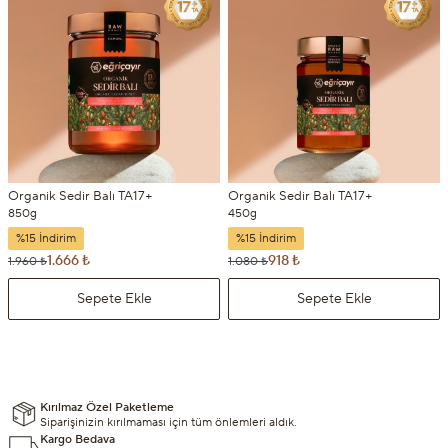
Organik Sedir Balı TA17+
Organik Sedir Balı TA17+
850g
450g
%15 İndirim
%15 İndirim
1.666 ₺
918 ₺
1.960 ₺
1.080 ₺
Sepete Ekle
Sepete Ekle
Kırılmaz Özel Paketleme
Siparişinizin kırılmaması için tüm önlemleri aldık.
Kargo Bedava