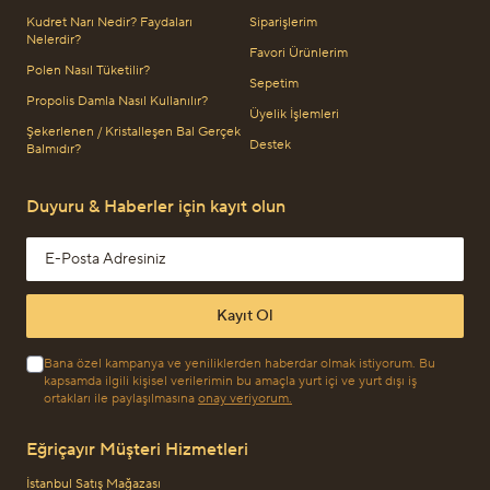
Kudret Narı Nedir? Faydaları
Siparişlerim
Nelerdir?
Favori Ürünlerim
Polen Nasıl Tüketilir?
Sepetim
Propolis Damla Nasıl Kullanılır?
Üyelik İşlemleri
Şekerlenen / Kristalleşen Bal Gerçek
Destek
Balmıdır?
Duyuru & Haberler için kayıt olun
Email address
Kayıt Ol
Bana özel kampanya ve yeniliklerden haberdar olmak istiyorum. Bu
kapsamda ilgili kişisel verilerimin bu amaçla yurt içi ve yurt dışı iş
ortakları ile paylaşılmasına
onay veriyorum.
Eğriçayır Müşteri Hizmetleri
İstanbul Satış Mağazası