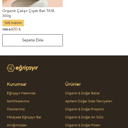
Organik Çakşır Çiçek Balı TA18
300g
%15 İndirim
670 ₺
788 ₺
Sepete Ekle
Kurumsal
Ürünler
Eğriçayır Hakkında
Organik & Doğal Ballar
Sertifikalarımız
Apifarm Doğal Gıda Takviyeleri
Ödüllerimiz
Organik & Doğal Propolis
Medyada Eğriçayır Bal
Organik & Doğal Arı Sütü
Arılığımızdan
Organik & Doğal Polen