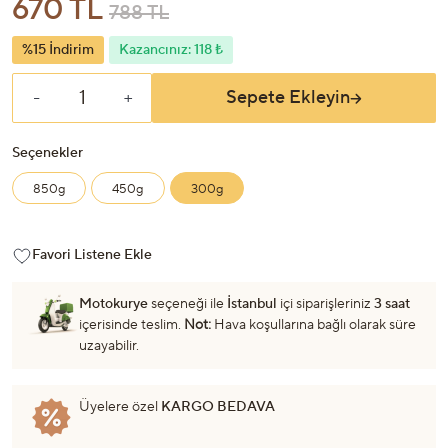
670 TL
788 TL
%15 İndirim
Kazancınız: 118 ₺
Sepete Ekleyin
-
+
Seçenekler
850g
450g
300g
Favori Listene Ekle
Motokurye
seçeneği ile
İstanbul
içi siparişleriniz
3 saat
içerisinde teslim.
Not:
Hava koşullarına bağlı olarak süre
uzayabilir.
Üyelere özel
KARGO BEDAVA