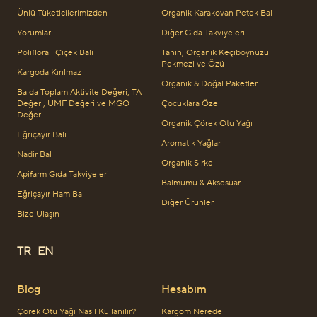
Ünlü Tüketicilerimizden
Organik Karakovan Petek Bal
Yorumlar
Diğer Gıda Takviyeleri
Polifloralı Çiçek Balı
Tahin, Organik Keçiboynuzu
Pekmezi ve Özü
Kargoda Kırılmaz
Organik & Doğal Paketler
Balda Toplam Aktivite Değeri, TA
Değeri, UMF Değeri ve MGO
Çocuklara Özel
Değeri
Organik Çörek Otu Yağı
Eğriçayır Balı
Aromatik Yağlar
Nadir Bal
Organik Sirke
Apifarm Gıda Takviyeleri
Balmumu & Aksesuar
Eğriçayır Ham Bal
Diğer Ürünler
Bize Ulaşın
TR
EN
Blog
Hesabım
Çörek Otu Yağı Nasıl Kullanılır?
Kargom Nerede