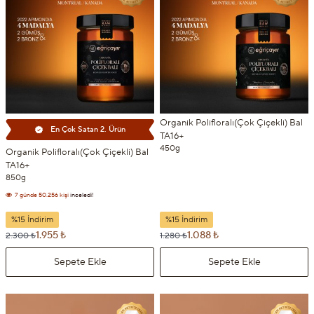
Organik Polifloralı(Çok Çiçekli) Bal
En Çok Satan 2. Ürün
TA16+
450g
Organik Polifloralı(Çok Çiçekli) Bal
TA16+
850g
7 günde
50.256 kişi
inceledi!
7 günde
4.504 kişi
sepetine ekledi!
%15 İndirim
%15 İndirim
1.955 ₺
1.088 ₺
2.300 ₺
1.280 ₺
Sepete Ekle
Sepete Ekle