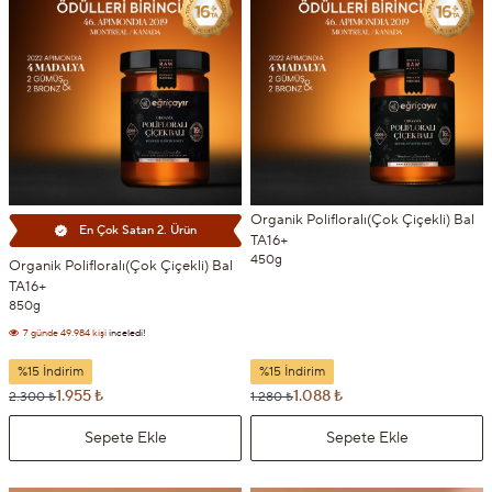
Organik Polifloralı(Çok Çiçekli) Bal
En Çok Satan 2. Ürün
TA16+
450g
Organik Polifloralı(Çok Çiçekli) Bal
TA16+
7 günde
49.984 kişi
inceledi!
850g
7 günde
4.568 kişi
sepetine ekledi!
%15 İndirim
%15 İndirim
1.955 ₺
1.088 ₺
2.300 ₺
1.280 ₺
Sepete Ekle
Sepete Ekle