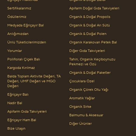
Sertifikalarımız
Apifarm Doğal Gıda Takviyeleri
Ödüllerimiz
Organik & Doğal Propolis
Medyada Eğriçayır Bal
Organik & Doğal Arı Sütü
Arılığımızdan
Organik & Doğal Polen
Ünlü Tüketicilerimizden
Organik Karakovan Petek Bal
Yorumlar
Diğer Gıda Takviyeleri
Polifloralı Çiçek Balı
Tahin, Organik Keçiboynuzu
Pekmezi ve Özü
Kargoda Kırılmaz
Organik & Doğal Paketler
Balda Toplam Aktivite Değeri, TA
Değeri, UMF Değeri ve MGO
Çocuklara Özel
Değeri
Organik Çörek Otu Yağı
Eğriçayır Balı
Aromatik Yağlar
Nadir Bal
Organik Sirke
Apifarm Gıda Takviyeleri
Balmumu & Aksesuar
Eğriçayır Ham Bal
Diğer Ürünler
Bize Ulaşın