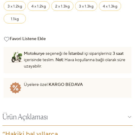
3 x 1.2kg
4 x 1.2kg
2 x 1.3kg
3 x 1.3kg
4 x 1.3kg
1.1kg
Favori Listene Ekle
Motokurye
seçeneği ile
İstanbul
içi siparişleriniz
3 saat
içerisinde teslim.
Not:
Hava koşullarına bağlı olarak süre
uzayabilir.
Üyelere özel
KARGO BEDAVA
Ürün Açıklaması
“Hakiki bal yıllarca