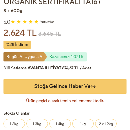
ORGANIK SERTIFIKALI TA16+
3 x 600g
5.0
Yorumlar
2.624 TL
3.645 TL
%28 İndirim
Bugün Al Uyguna Al
Kazancınız: 1.021 ₺
3'lü Setlerde
AVANTAJLI FİYAT
874,67 TL / Adet
Stoğa Gelince Haber Ver
Ürün geçici olarak temin edilememektedir.
Stokta Olanlar
1.2kg
1.3kg
1.4kg
1kg
2 x 1.2kg