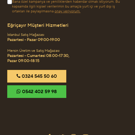
Bana özel kampanya ve yeniliklerden haberdar olmak istiyorum. Bu
kapsamda ilgili kişisel verilerimin bu amaçla yurt içi ve yurt dışı iş
ortakları ile paylaşılmasına
onay veriyorum.
Eğriçayır Müşteri Hizmetleri
İstanbul Satış Mağazası
Pazartesi - Pazar 09:00-19:00
Mersin Üretim ve Satış Mağazası
Pazartesi - Cumartesi 08:00–17:30,
Pazar 09:00–18:15
‎0324 545 50 60
‎0542 402 59 98