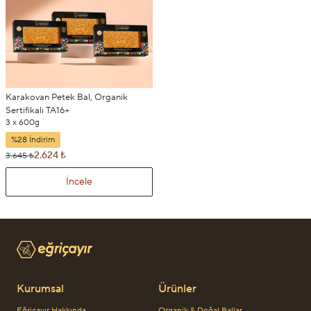
Karakovan Petek Bal, Organik
Sertifikalı TA16+
3 x 600g
%28 İndirim
2.624 ₺
3.645 ₺
İncele
Kurumsal
Ürünler
Eğriçayır Hakkında
Organik & Doğal Ballar