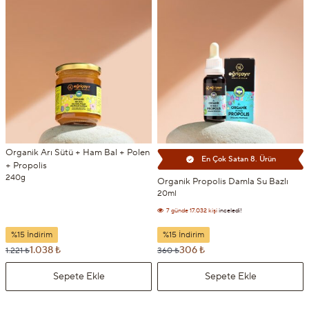
Organik Arı Sütü + Ham Bal + Polen
En Çok Satan 8. Ürün
+ Propolis
240g
Organik Propolis Damla Su Bazlı
7 günde
17.032 kişi
inceledi!
20ml
7 günde
1.720 kişi
sepetine ekledi!
%15 İndirim
%15 İndirim
1.038 ₺
306 ₺
1.221 ₺
360 ₺
Sepete Ekle
Sepete Ekle