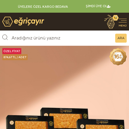
ŞIMDI ÜYE OL
ÜYELERE ÖZEL KARGO BEDAVA
🐝
Eğriçayır Organik Arı Ürünleri
MENÜ
ARA
ÖZEL FIYAT
874,67 TL / ADET