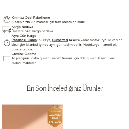
Kırılmaz Özel Paketleme
Siparişinizin kırılmaması için tüm önlemleri aldık.
Kargo Bedava
Üyelere özel kargo bedava.
Aynı Gün Kargo
Pazartesi–Cuma
16:00’ya,
Cumartesi
14:40’a kadar motokurye ile verilen
siparişler İstanbul içinde aynı gün teslim edilir. Motokurye hizmeti ek
ücrete tabidir.
Güvenli Ödeme
Alışverişinizi daha güvenli yapabilmeniz için SSL güvenlik sertifikası
kullanılmaktadır.
En Son İncelediğiniz Ürünler
3'lü Setlerde
AVANTAJLI
FİYAT
875TL/Ad.