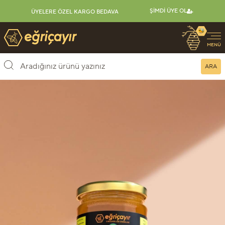
ŞIMDI ÜYE OL
ÜYELERE ÖZEL KARGO BEDAVA
🐝
Eğriçayır Organik Arı Ürünleri
MENÜ
ARA