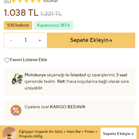
5.0
Yorumlar
1.038 TL
1.221 TL
%15 İndirim
Kazancınız: 183 ₺
Sepete Ekleyin
-
+
Favori Listene Ekle
Motokurye
seçeneği ile
İstanbul
içi siparişleriniz
3 saat
içerisinde teslim.
Not:
Hava koşullarına bağlı olarak süre
uzayabilir.
Üyelere özel
KARGO BEDAVA
Eğriçayır Organik Arı Sütü + Ham Bal + Polen +
Sepete Ekleyin
Propolis 240g