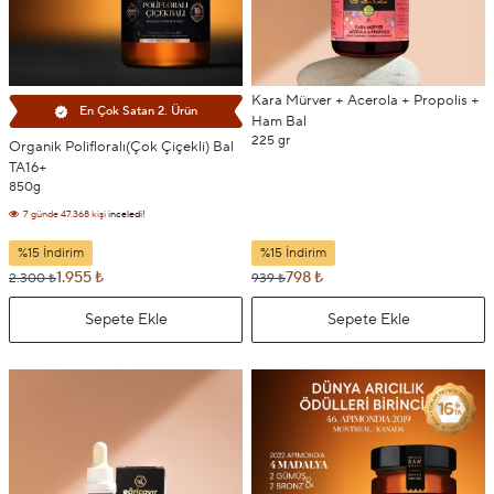
Kara Mürver + Acerola + Propolis +
En Çok Satan 2. Ürün
Ham Bal
225 gr
Organik Polifloralı(Çok Çiçekli) Bal
TA16+
7 günde
47.368 kişi
inceledi!
850g
7 günde
4.664 kişi
sepetine ekledi!
%15 İndirim
%15 İndirim
1.955 ₺
798 ₺
2.300 ₺
939 ₺
Sepete Ekle
Sepete Ekle