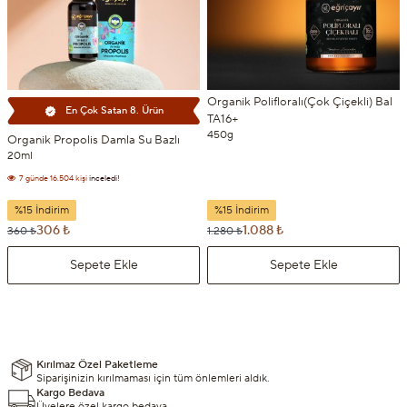
Organik Polifloralı(Çok Çiçekli) Bal
En Çok Satan 8. Ürün
TA16+
450g
Organik Propolis Damla Su Bazlı
7 günde
16.504 kişi
inceledi!
20ml
7 günde
1.724 kişi
sepetine ekledi!
%15 İndirim
%15 İndirim
306 ₺
1.088 ₺
360 ₺
1.280 ₺
Sepete Ekle
Sepete Ekle
Kırılmaz Özel Paketleme
Siparişinizin kırılmaması için tüm önlemleri aldık.
Kargo Bedava
Üyelere özel kargo bedava.