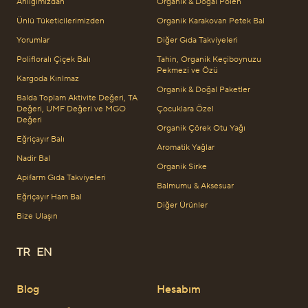
Arılığımızdan
Organik & Doğal Polen
Ünlü Tüketicilerimizden
Organik Karakovan Petek Bal
Yorumlar
Diğer Gıda Takviyeleri
Polifloralı Çiçek Balı
Tahin, Organik Keçiboynuzu
Pekmezi ve Özü
Kargoda Kırılmaz
Organik & Doğal Paketler
Balda Toplam Aktivite Değeri, TA
Değeri, UMF Değeri ve MGO
Çocuklara Özel
Değeri
Organik Çörek Otu Yağı
Eğriçayır Balı
Aromatik Yağlar
Nadir Bal
Organik Sirke
Apifarm Gıda Takviyeleri
Balmumu & Aksesuar
Eğriçayır Ham Bal
Diğer Ürünler
Bize Ulaşın
TR
EN
Blog
Hesabım