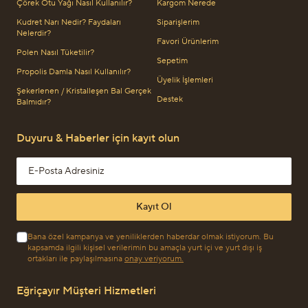
Çörek Otu Yağı Nasıl Kullanılır?
Kargom Nerede
Kudret Narı Nedir? Faydaları
Siparişlerim
Nelerdir?
Favori Ürünlerim
Polen Nasıl Tüketilir?
Sepetim
Propolis Damla Nasıl Kullanılır?
Üyelik İşlemleri
Şekerlenen / Kristalleşen Bal Gerçek
Destek
Balmıdır?
Duyuru & Haberler için kayıt olun
Email address
Kayıt Ol
Bana özel kampanya ve yeniliklerden haberdar olmak istiyorum. Bu
kapsamda ilgili kişisel verilerimin bu amaçla yurt içi ve yurt dışı iş
ortakları ile paylaşılmasına
onay veriyorum.
Eğriçayır Müşteri Hizmetleri