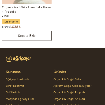
Organik Arı Sütü + Ham Bal + Polen
+ Propolis
240g
%15 İndirim
1.038 ₺
1.221 ₺
Sepete Ekle
Kurumsal
Ürünler
Eğriçayır Hakkında
Organik & Doğal Ballar
Sertifikalarımız
Apifarm Doğal Gıda Takviyeleri
Ödüllerimiz
Organik & Doğal Propolis
Medyada Eğriçayır Bal
Organik & Doğal Arı Sütü