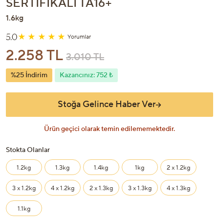
SERTIFIKALI TA16+
1.6kg
5.0
Yorumlar
2.258 TL
3.010 TL
%25 İndirim
Kazancınız: 752 ₺
Stoğa Gelince Haber Ver
Ürün geçici olarak temin edilememektedir.
Stokta Olanlar
1.2kg
1.3kg
1.4kg
1kg
2 x 1.2kg
3 x 1.2kg
4 x 1.2kg
2 x 1.3kg
3 x 1.3kg
4 x 1.3kg
1.1kg