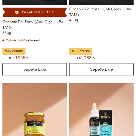
Organik Polifloralı(Çok Çiçekli) Bal
En Çok Satan 2. Ürün
TA16+
450g
Organik Polifloralı(Çok Çiçekli) Bal
TA16+
850g
7 günde
4.740 kişi
sepetine ekledi!
7 günde
44.608 kişi
inceledi!
%15 İndirim
%15 İndirim
1.955 ₺
1.088 ₺
2.300 ₺
1.280 ₺
Sepete Ekle
Sepete Ekle