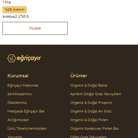
1.6kg
%25 İndirim
2.258 ₺
3.010 ₺
İncele
Kurumsal
Ürünler
Eğriçayır Hakkında
Organik & Doğal Ballar
Sertifikalarımız
Apifarm Doğal Gıda Takviyeleri
Ödüllerimiz
Organik & Doğal Propolis
Medyada Eğriçayır Bal
Organik & Doğal Arı Sütü
Arılığımızdan
Organik & Doğal Polen
Ünlü Tüketicilerimizden
Organik Karakovan Petek Bal
Yorumlar
Diğer Gıda Takviyeleri