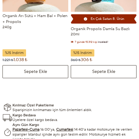
Organik Arı Sütü + Ham Bal + Polen
En Çok Satan 8. Ürün
+ Propolis
240g
Organik Propolis Damla Su Bazlı
20ml
7 günde
1.764 kişi
sepetine ekledi!
7 günde
15.312 kişi
inceledi!
%15 İndirim
%15 İndirim
1.038 ₺
306 ₺
1.221 ₺
360 ₺
Sepete Ekle
Sepete Ekle
Kırılmaz Özel Paketleme
Siparişinizin kırılmaması için tüm önlemleri aldık.
Kargo Bedava
Üyelere özel kargo bedava.
Aynı Gün Kargo
Pazartesi–Cuma
16:00’ya,
Cumartesi
14:40’a kadar motokurye ile verilen
siparişler İstanbul içinde aynı gün teslim edilir. Motokurye hizmeti ek