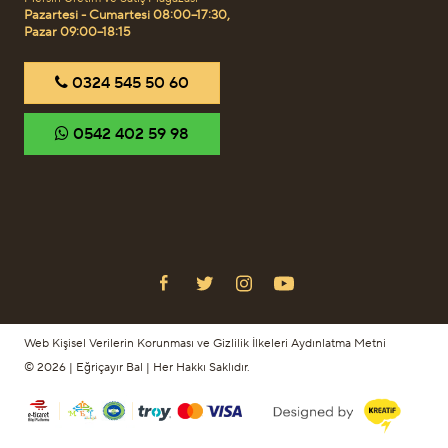
Pazartesi - Cumartesi 08:00–17:30,
Pazar 09:00–18:15
‎0324 545 50 60
‎0542 402 59 98
Web Kişisel Verilerin Korunması ve Gizlilik İlkeleri Aydınlatma Metni
© 2026 | Eğriçayır Bal | Her Hakkı Saklıdır.