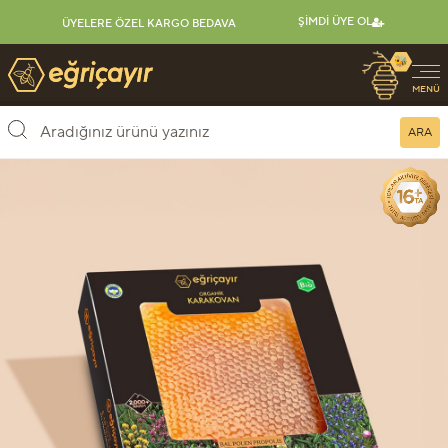
ŞIMDI ÜYE OL
ÜYELERE ÖZEL KARGO BEDAVA
🐝
Eğriçayır Organik Arı Ürünleri
MENÜ
ARA