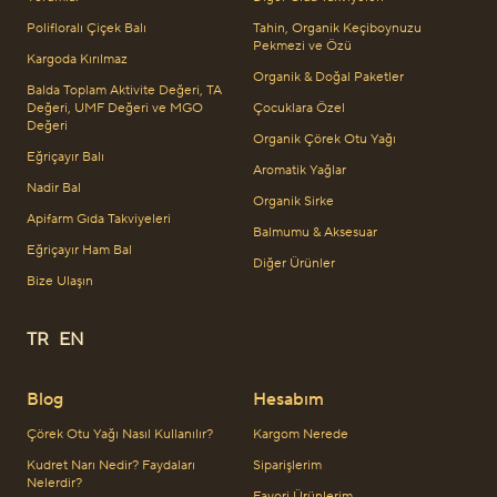
Polifloralı Çiçek Balı
Tahin, Organik Keçiboynuzu
Pekmezi ve Özü
Kargoda Kırılmaz
Organik & Doğal Paketler
Balda Toplam Aktivite Değeri, TA
Değeri, UMF Değeri ve MGO
Çocuklara Özel
Değeri
Organik Çörek Otu Yağı
Eğriçayır Balı
Aromatik Yağlar
Nadir Bal
Organik Sirke
Apifarm Gıda Takviyeleri
Balmumu & Aksesuar
Eğriçayır Ham Bal
Diğer Ürünler
Bize Ulaşın
TR
EN
Blog
Hesabım
Çörek Otu Yağı Nasıl Kullanılır?
Kargom Nerede
Kudret Narı Nedir? Faydaları
Siparişlerim
Nelerdir?
Favori Ürünlerim