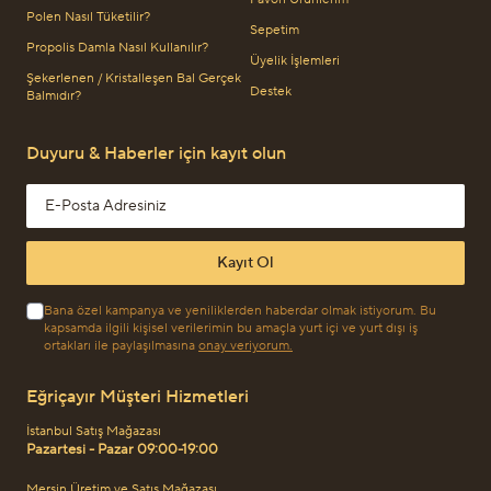
Polen Nasıl Tüketilir?
Sepetim
Propolis Damla Nasıl Kullanılır?
Üyelik İşlemleri
Şekerlenen / Kristalleşen Bal Gerçek
Destek
Balmıdır?
Duyuru & Haberler için kayıt olun
Email address
Kayıt Ol
Bana özel kampanya ve yeniliklerden haberdar olmak istiyorum. Bu
kapsamda ilgili kişisel verilerimin bu amaçla yurt içi ve yurt dışı iş
ortakları ile paylaşılmasına
onay veriyorum.
Eğriçayır Müşteri Hizmetleri
İstanbul Satış Mağazası
Pazartesi - Pazar 09:00-19:00
Mersin Üretim ve Satış Mağazası