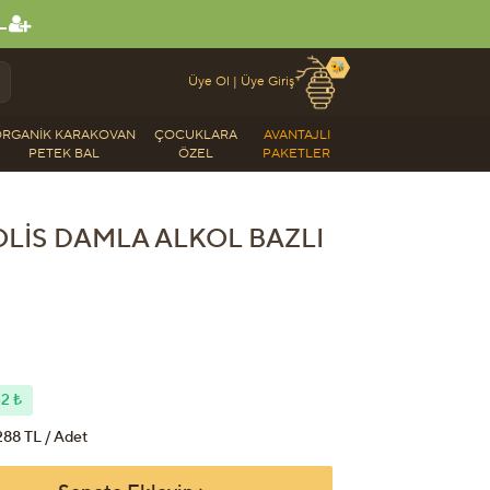
L
🐝
Üye Ol
|
Üye Giriş
RGANIK KARAKOVAN
ÇOCUKLARA
AVANTAJLI
PETEK BAL
ÖZEL
PAKETLER
LIS DAMLA ALKOL BAZLI
32 ₺
88 TL / Adet