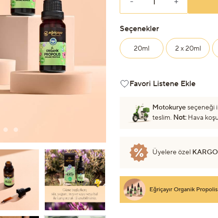
-
+
Seçenekler
20ml
2 x 20ml
Favori Listene Ekle
Motokurye
seçeneği i
teslim.
Not:
Hava koşull
Üyelere özel
KARGO
Eğriçayır Organik Propolis