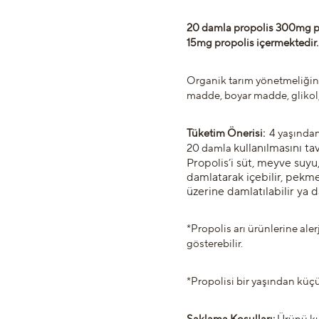
20 damla propolis 300mg pro
15mg propolis içermektedir
Organik tarım yönetmeliğine
madde, boyar madde, glikol
Tüketim Önerisi:
4 yaşından 
kullanılmasını ta
20 damla
Propolis’i süt, meyve suyu,
damlatarak içebilir, pekme
üzerine damlatılabilir ya 
*Propolis arı ürünlerine alerj
gösterebilir.
*Propolisi bir yaşından küç