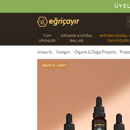
ÜYEL
Eğriçayır Organik Arı Ürünleri
TÜM
ORGANIK & DOĞAL
APIFARM DOĞAL 
ÜRÜNLER
BALLAR
TAKVIYELERI
Anasayfa
/
Kategori
/
Organik & Doğal Propolis
/
Propol
288,00 TL / ADET