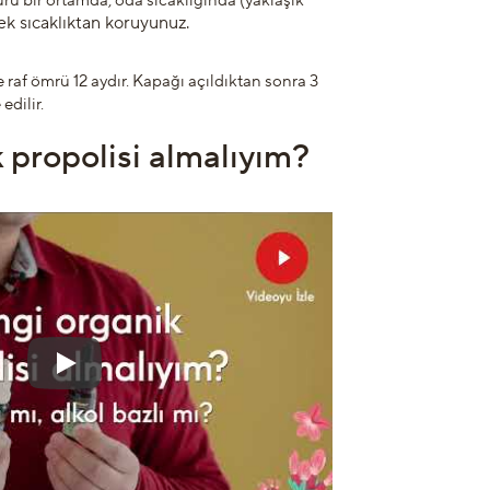
ru bir ortamda, oda sıcaklığında (yaklaşık
k sıcaklıktan koruyunuz.
 raf ömrü 12 aydır. Kapağı açıldıktan sonra 3
edilir.
 propolisi almalıyım?
Play