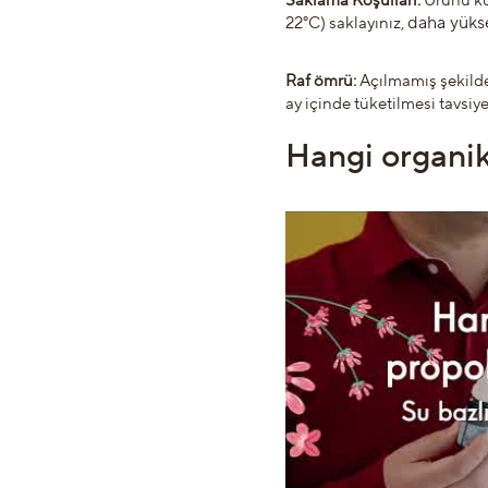
Saklama Koşulları:
Ürünü ku
daha yükse
22°C) saklayınız,
Raf ömrü:
Açılmamış şekilde
ay içinde
tüketilmesi tavsiye 
Hangi organik