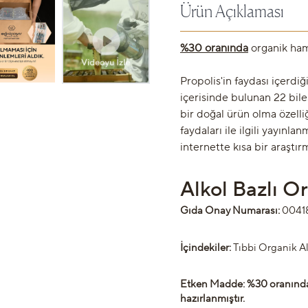
Ürün Açıklaması
%30 oranında
organik ham 
Propolis'in faydası içerdiği
içerisinde bulunan 22 bil
bir doğal ürün olma özelli
faydaları ile ilgili yayınla
internette kısa bir araştır
Alkol Bazlı O
Gıda Onay Numarası:
00418
İçindekiler:
Tıbbi Organik Al
Etken Madde:
%30 oranında
hazırlanmıştır.