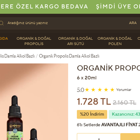
ERE ÖZEL KARGO BEDAVA
ŞIMDI ÜYE O
ARA
GIDA
ORGANIK & DOĞAL
ORGANIK & DOĞAL
ORGANIK & DOĞAL
O
PROPOLIS
ARI SÜTÜ
POLEN
is Damla Alkol Bazlı
/
Organik Propolis Damla Alkol Bazlı
ORGANIK PROPO
6 x 20ml
5.0
Yorumlar
1.728 TL
2.160 TL
%20 İndirim
Kazancınız: 4
6'lı Setlerde
AVANTAJLI FİYAT
2