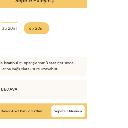
Sepete Ekleyin
3 x 20ml
6 x 20ml
le
İstanbul
içi siparişleriniz
3 saat
içerisinde
arına bağlı olarak süre uzayabilir.
 BEDAVA
Sepete Ekleyin
 Damla Alkol Bazlı 6 x 20ml