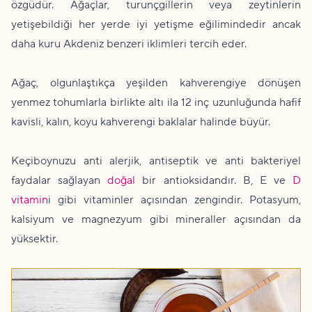
özgüdür. Ağaçlar, turunçgillerin veya zeytinlerin
yetişebildiği her yerde iyi yetişme eğilimindedir ancak
daha kuru Akdeniz benzeri iklimleri tercih eder.
Ağaç, olgunlaştıkça yeşilden kahverengiye dönüşen
yenmez tohumlarla birlikte altı ila 12 inç uzunluğunda hafif
kavisli, kalın, koyu kahverengi baklalar halinde büyür.
Keçiboynuzu anti alerjik, antiseptik ve anti bakteriyel
faydalar sağlayan
doğal
bir antioksidandır. B, E ve
D
vitamin
i gibi vitaminler açısından zengindir. Potasyum,
kalsiyum ve magnezyum gibi mineraller açısından da
yüksektir.