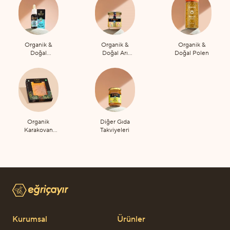
Organik &
Organik &
Organik &
Doğal
Doğal Arı
Doğal Polen
Propolis
Sütü
Organik
Diğer Gıda
Karakovan
Takviyeleri
Petek Bal
Kurumsal
Ürünler