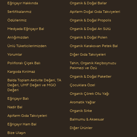
Eğriçayır Hakkında
Organik & Doğal Ballar
Sertifikalarımız
Apifarm Doğal Gıda Takviyeleri
Ödüllerimiz
Organik & Doğal Propolis
Medyada Eğriçayır Bal
Organik & Doğal Arı Sütü
Arılığımızdan
Organik & Doğal Polen
Ünlü Tüketicilerimizden
Organik Karakovan Petek Bal
Yorumlar
Diğer Gıda Takviyeleri
Polifloralı Çiçek Balı
Tahin, Organik Keçiboynuzu
Pekmezi ve Özü
Kargoda Kırılmaz
Organik & Doğal Paketler
Balda Toplam Aktivite Değeri, TA
Değeri, UMF Değeri ve MGO
Çocuklara Özel
Değeri
Organik Çörek Otu Yağı
Eğriçayır Balı
Aromatik Yağlar
Nadir Bal
Organik Sirke
Apifarm Gıda Takviyeleri
Balmumu & Aksesuar
Eğriçayır Ham Bal
Diğer Ürünler
Bize Ulaşın