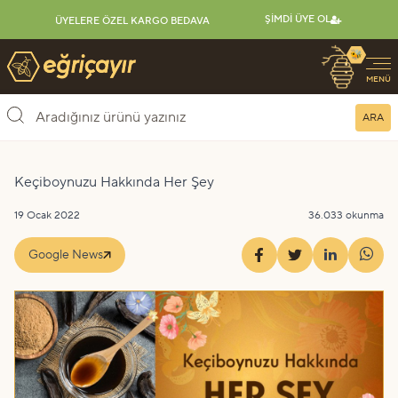
ŞIMDI ÜYE OL
ÜYELERE ÖZEL KARGO BEDAVA
🐝
Eğriçayır Organik Arı Ürünleri
MENÜ
ARA
Keçiboynuzu Hakkında Her Şey
19 Ocak 2022
36.033 okunma
Google News