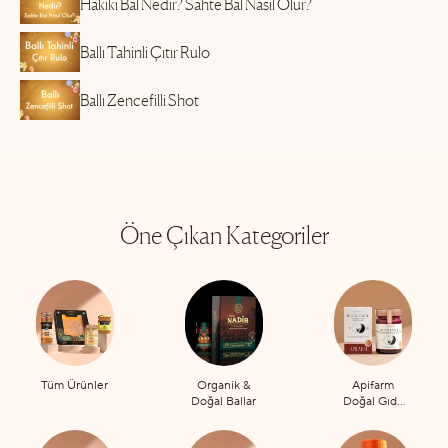
Hakiki Bal Nedir? Sahte Bal Nasıl Olur?
Ballı Tahinli Çıtır Rulo
Ballı Zencefilli Shot
Öne Çıkan Kategoriler
Tüm Ürünler
Organik &
Apifarm
Doğal Ballar
Doğal Gıda
Takviyeleri