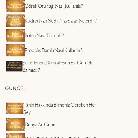
Çörek Otu Yağı Nasıl Kullanılır?
Kudret Narı Nedir? Faydaları Nelerdir?
Polen Nasıl Tüketilir?
Propolis Damla Nasıl Kullanılır?
Şekerlenen / Kristalleşen Bal Gerçek
Balmıdır?
GÜNCEL
Tahin Hakkında Bilmeniz Gereken Her
Şey
Dünya Arı Günü