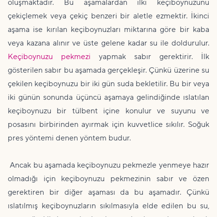
oluşmaktadır. Bu aşamalardan ilki keçiboynuzunu
çekiçlemek veya çekiç benzeri bir aletle ezmektir. İkinci
aşama ise kırılan keçiboynuzları miktarına göre bir kaba
veya kazana alınır ve üste gelene kadar su ile doldurulur.
Keçiboynuzu pekmezi
yapmak sabır gerektirir. İlk
gösterilen sabır bu aşamada gerçekleşir. Çünkü üzerine su
çekilen keçiboynuzu bir iki gün suda bekletilir. Bu bir veya
iki günün sonunda üçüncü aşamaya gelindiğinde ıslatılan
keçiboynuzu bir tülbent içine konulur ve suyunu ve
posasını birbirinden ayırmak için kuvvetlice sıkılır. Soğuk
pres yöntemi denen yöntem budur.
Ancak bu aşamada keçiboynuzu pekmezle yenmeye hazır
olmadığı için keçiboynuzu pekmezinin sabır ve özen
gerektiren bir diğer aşaması da bu aşamadır. Çünkü
ıslatılmış keçiboynuzların sıkılmasıyla elde edilen bu su,