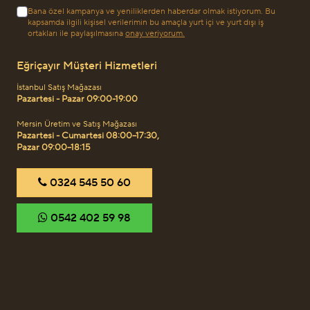
Bana özel kampanya ve yeniliklerden haberdar olmak istiyorum. Bu
kapsamda ilgili kişisel verilerimin bu amaçla yurt içi ve yurt dışı iş
ortakları ile paylaşılmasına
onay veriyorum.
Eğriçayır Müşteri Hizmetleri
İstanbul Satış Mağazası
Pazartesi - Pazar 09:00-19:00
Mersin Üretim ve Satış Mağazası
Pazartesi - Cumartesi 08:00–17:30,
Pazar 09:00–18:15
‎0324 545 50 60
‎0542 402 59 98