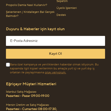
Sepetim
Propolis Damla Nasıl Kullanılır?
Üyelik İşlemleri
Şekerlenen / Kristalleşen Bal Gerçek
Destek
Balmıdır?
Duyuru & Haberler için kayıt olun
Email address
Kayıt Ol
Bana özel kampanya ve yeniliklerden haberdar olmak istiyorum. Bu
kapsamda ilgili kişisel verilerimin bu amaçla yurt içi ve yurt dışı iş
ortakları ile paylaşılmasına
onay veriyorum.
Eğriçayır Müşteri Hizmetleri
İstanbul Satış Mağazası
Pazartesi - Pazar 09:00-19:00
Mersin Üretim ve Satış Mağazası
Pazartesi - Cumartesi 08:00–17:30,