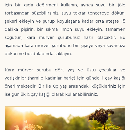
için bir gıda değirmeni kullanın, ayrıca suyu bir jöle
torbasından süzebilirsiniz, suyu tekrar tencereye dökün,
şekeri ekleyin ve şurup koyulaşana kadar orta ateşte 15
dakika pişirin, bir sıkma limon suyu ekleyin, tamamen
soğutun, kara mürver şurubunuz hazır olacaktır. Bu
aşamada kara mürver şurubunu bir şişeye veya kavanoza
dökün ve buzdolabında saklayın.
Kara mürver şurubu dört yaş ve üstü çocuklar ve
yetişkinler (hamile kadınlar hariç) için günde 1 çay kaşığı
önerilmektedir. Bir ile üç yaş arasındaki küçükleriniz için
ise günlük ¼ çay kaşığı olarak kullanabilirsiniz.