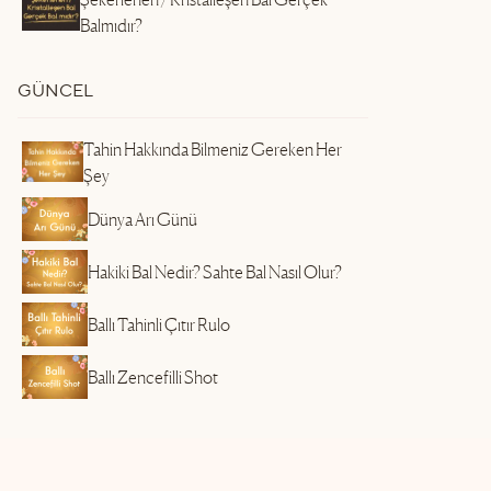
Balmıdır?
GÜNCEL
Tahin Hakkında Bilmeniz Gereken Her
Şey
Dünya Arı Günü
Hakiki Bal Nedir? Sahte Bal Nasıl Olur?
Ballı Tahinli Çıtır Rulo
Ballı Zencefilli Shot