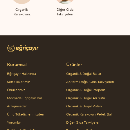
Organik
Diğer Gıda
Karakovan
Takviyeleri
Petek Bal
Kurumsal
Ürünler
Eğriçayır Hakkında
Organik & Doğal Ballar
Sertifikalarımız
Apifarm Doğal Gıda Takviyeleri
Ödüllerimiz
Organik & Doğal Propolis
Medyada Eğriçayır Bal
Organik & Doğal Arı Sütü
Arılığımızdan
Organik & Doğal Polen
Ünlü Tüketicilerimizden
Organik Karakovan Petek Bal
Yorumlar
Diğer Gıda Takviyeleri