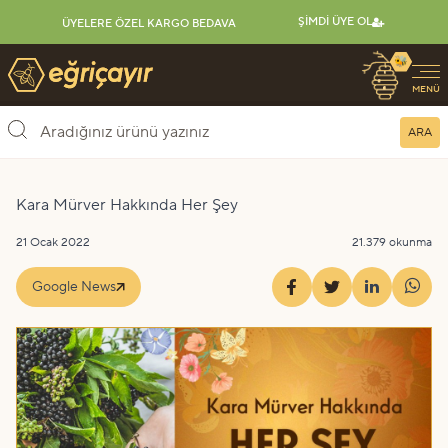
ŞIMDI ÜYE OL
ÜYELERE ÖZEL KARGO BEDAVA
🐝
Eğriçayır Organik Arı Ürünleri
MENÜ
ARA
Kara Mürver Hakkında Her Şey
21 Ocak 2022
21.379 okunma
Google News