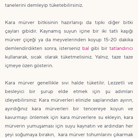
tanelerini demleyip tüketebilirsiniz.
Kara mürver bitkisinin hazırlanışı da tıpkı diğer bitki
çayları gibidir. Kaynamış suyun içine bir iki tatlı kaşığı
mürver çiçeği ya da meyvelerinden koyup 15-20 dakika
demlendirdikten sonra, isterseniz
bal
gibi bir
tatlandırıcı
kullanarak, sıcak olarak tüketmelisiniz. Yalnız, taze taze
içmeye özen gösterin.
Kara mürver genellikle sıvı halde tüketilir. Lezzetli ve
besleyici bir şurup elde etmek için şu adımları
izleyebilirsiniz: Kara mürverleri elinizle saplarından ayırın,
ayırdığınız kara mürverleri bir tencereye koyun ve
kavurmayı önlemek için kara mürverlere su ekleyin, kara
mürverin yumuşaması için suyu kaynatın ve ardından her
şeyi soğumaya bırakın, kara mürver tohumlarını çıkarmak