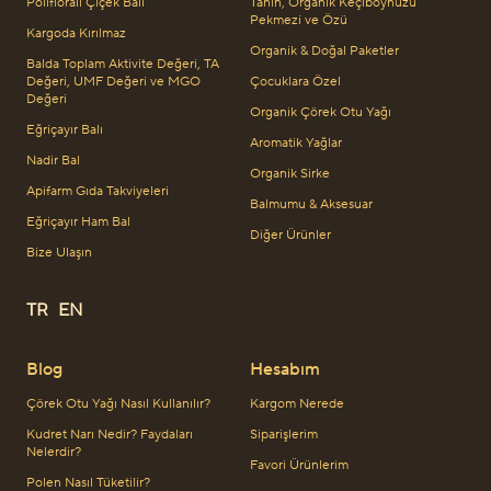
Polifloralı Çiçek Balı
Tahin, Organik Keçiboynuzu
Pekmezi ve Özü
Kargoda Kırılmaz
Organik & Doğal Paketler
Balda Toplam Aktivite Değeri, TA
Değeri, UMF Değeri ve MGO
Çocuklara Özel
Değeri
Organik Çörek Otu Yağı
Eğriçayır Balı
Aromatik Yağlar
Nadir Bal
Organik Sirke
Apifarm Gıda Takviyeleri
Balmumu & Aksesuar
Eğriçayır Ham Bal
Diğer Ürünler
Bize Ulaşın
TR
EN
Blog
Hesabım
Çörek Otu Yağı Nasıl Kullanılır?
Kargom Nerede
Kudret Narı Nedir? Faydaları
Siparişlerim
Nelerdir?
Favori Ürünlerim
Polen Nasıl Tüketilir?