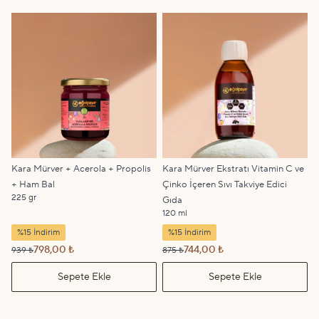
Kara Mürver + Acerola + Propolis
Kara Mürver Ekstratı Vitamin C ve
+ Ham Bal
Çinko İçeren Sıvı Takviye Edici
225 gr
Gıda
120 ml
%15 İndirim
%15 İndirim
798,00 ₺
744,00 ₺
939 ₺
875 ₺
Sepete Ekle
Sepete Ekle