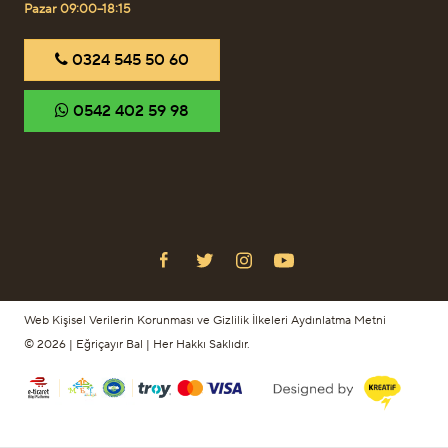
Pazar 09:00–18:15
‎0324 545 50 60
‎0542 402 59 98
Web Kişisel Verilerin Korunması ve Gizlilik İlkeleri Aydınlatma Metni
© 2026 | Eğriçayır Bal | Her Hakkı Saklıdır.