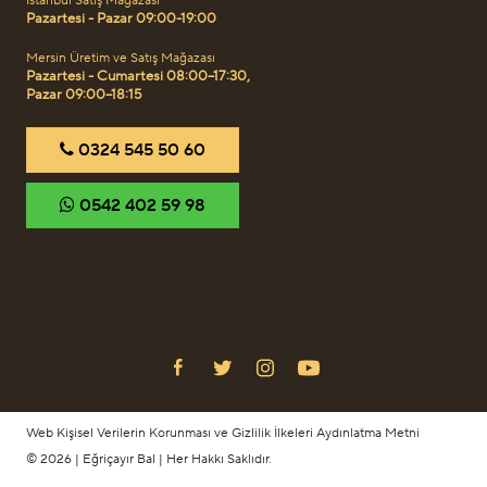
İstanbul Satış Mağazası
Pazartesi - Pazar 09:00-19:00
Mersin Üretim ve Satış Mağazası
Pazartesi - Cumartesi 08:00–17:30,
Pazar 09:00–18:15
‎0324 545 50 60
‎0542 402 59 98
Web Kişisel Verilerin Korunması ve Gizlilik İlkeleri Aydınlatma Metni
© 2026 | Eğriçayır Bal | Her Hakkı Saklıdır.