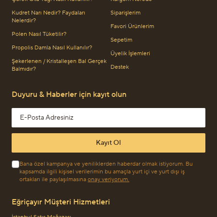
Kudret Narı Nedir? Faydaları
Siparişlerim
Nelerdir?
Favori Ürünlerim
Polen Nasıl Tüketilir?
Sepetim
Propolis Damla Nasıl Kullanılır?
Üyelik İşlemleri
Şekerlenen / Kristalleşen Bal Gerçek
Destek
Balmıdır?
Duyuru & Haberler için kayıt olun
Email address
Kayıt Ol
Bana özel kampanya ve yeniliklerden haberdar olmak istiyorum. Bu
kapsamda ilgili kişisel verilerimin bu amaçla yurt içi ve yurt dışı iş
ortakları ile paylaşılmasına
onay veriyorum.
Eğriçayır Müşteri Hizmetleri