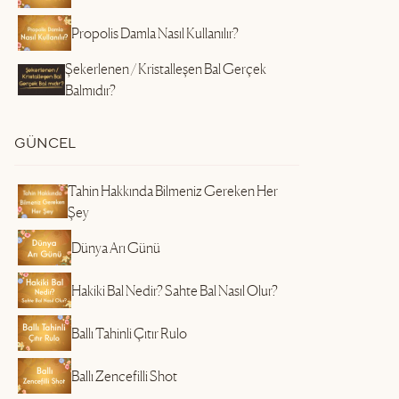
Propolis Damla Nasıl Kullanılır?
Şekerlenen / Kristalleşen Bal Gerçek
Balmıdır?
GÜNCEL
Tahin Hakkında Bilmeniz Gereken Her
Şey
Dünya Arı Günü
Hakiki Bal Nedir? Sahte Bal Nasıl Olur?
Ballı Tahinli Çıtır Rulo
Ballı Zencefilli Shot