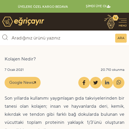
ŞIMDI ÜYE OL
ÜYELERE ÖZEL KARGO BEDAVA
🐝
Eğriçayır Organik Arı Ürünleri
MENÜ
ARA
Kolajen Nedir?
7 Ocak 2021
20.710 okunma
Google News
Son yıllarda kullanımı yaygınlaşan gıda takviyelerinden bir
tanesi olan kolajen; insan ve hayvanlarda deri, kemik,
kıkırdak ve tendon gibi farklı bağ dokularda bulunan ve
vücuttaki toplam proteinin yaklaşık 1/3’ünü oluşturan