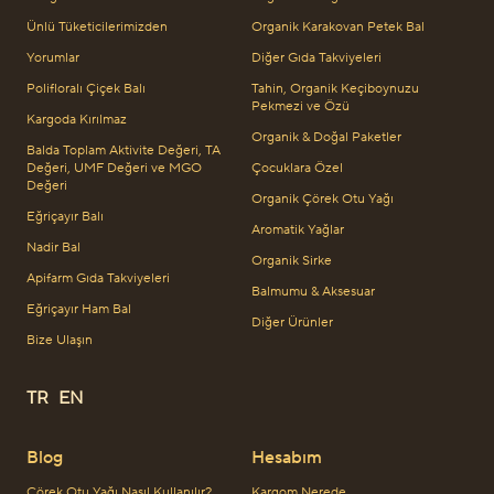
Ünlü Tüketicilerimizden
Organik Karakovan Petek Bal
Yorumlar
Diğer Gıda Takviyeleri
Polifloralı Çiçek Balı
Tahin, Organik Keçiboynuzu
Pekmezi ve Özü
Kargoda Kırılmaz
Organik & Doğal Paketler
Balda Toplam Aktivite Değeri, TA
Değeri, UMF Değeri ve MGO
Çocuklara Özel
Değeri
Organik Çörek Otu Yağı
Eğriçayır Balı
Aromatik Yağlar
Nadir Bal
Organik Sirke
Apifarm Gıda Takviyeleri
Balmumu & Aksesuar
Eğriçayır Ham Bal
Diğer Ürünler
Bize Ulaşın
TR
EN
Blog
Hesabım
Çörek Otu Yağı Nasıl Kullanılır?
Kargom Nerede