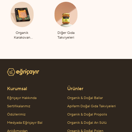
Organik
Diğer Gıda
Karakovan
Takviyeleri
Petek Bal
Kurumsal
Ürünler
Eğriçayır Hakkında
Organik & Doğal Ballar
Sertifikalarımız
Apifarm Doğal Gıda Takviyeleri
Ödüllerimiz
Organik & Doğal Propolis
Medyada Eğriçayır Bal
Organik & Doğal Arı Sütü
Arılığımızdan
Organik & Doğal Polen