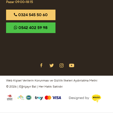
Pazar 09:00–18:15
‎0324 545 50 60
‎0542 402 59 98
Web Kişisel Verilerin Korunması ve Gizlilik İlkeleri Aydınlatma Metni
© 2026 | Eğriçayır Bal | Her Hakkı Saklıdır.