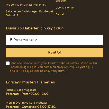
Sepetim
Propolis Damla Nasıl Kullanılır?
Üyelik İşlemleri
Şekerlenen / Kristalleşen Bal Gerçek
Destek
Balmıdır?
Duyuru & Haberler için kayıt olun
Email address
Kayıt Ol
Bana özel kampanya ve yeniliklerden haberdar olmak istiyorum. Bu
kapsamda ilgili kişisel verilerimin bu amaçla yurt içi ve yurt dışı iş
ortakları ile paylaşılmasına
onay veriyorum.
Eğriçayır Müşteri Hizmetleri
İstanbul Satış Mağazası
Pazartesi - Pazar 09:00-19:00
Mersin Üretim ve Satış Mağazası
Pazartesi - Cumartesi 08:00–17:30,