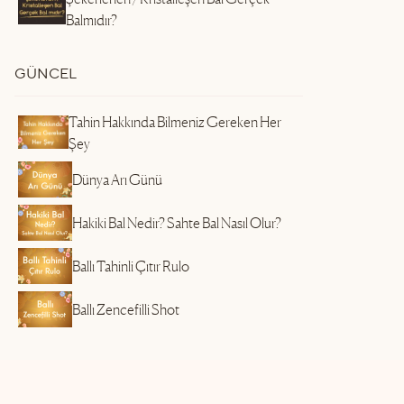
Balmıdır?
GÜNCEL
Tahin Hakkında Bilmeniz Gereken Her
Şey
Dünya Arı Günü
Hakiki Bal Nedir? Sahte Bal Nasıl Olur?
Ballı Tahinli Çıtır Rulo
Ballı Zencefilli Shot