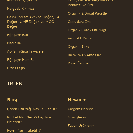
Polifloralı Çiçek Balı
Tahin, Organik Keçiboynuzu
Pekmezi ve Özü
Kargoda Kırılmaz
Organik & Doğal Paketler
Balda Toplam Aktivite Değeri, TA
Değeri, UMF Değeri ve MGO
Çocuklara Özel
Değeri
Organik Çörek Otu Yağı
Eğriçayır Balı
Aromatik Yağlar
Nadir Bal
Organik Sirke
Apifarm Gıda Takviyeleri
Balmumu & Aksesuar
Eğriçayır Ham Bal
Diğer Ürünler
Bize Ulaşın
TR
EN
Blog
Hesabım
Çörek Otu Yağı Nasıl Kullanılır?
Kargom Nerede
Kudret Narı Nedir? Faydaları
Siparişlerim
Nelerdir?
Favori Ürünlerim
Polen Nasıl Tüketilir?