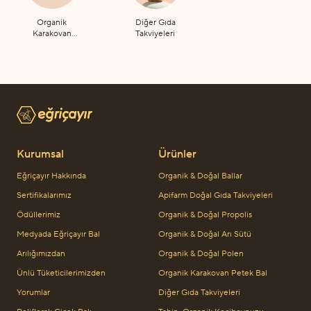
Organik
Diğer Gıda
Karakovan
Takviyeleri
Petek Bal
Kurumsal
Ürünler
Eğriçayır Hakkında
Organik & Doğal Ballar
Sertifikalarımız
Apifarm Doğal Gıda Takviyeleri
Ödüllerimiz
Organik & Doğal Propolis
Medyada Eğriçayır Bal
Organik & Doğal Arı Sütü
Arılığımızdan
Organik & Doğal Polen
Ünlü Tüketicilerimizden
Organik Karakovan Petek Bal
Yorumlar
Diğer Gıda Takviyeleri