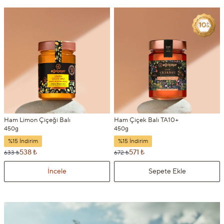
Ham Limon Çiçeği Balı
Ham Çiçek Balı TA10+
450g
450g
%15 İndirim
%15 İndirim
538 ₺
571 ₺
633 ₺
672 ₺
İncele
Sepete Ekle