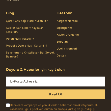
Blog
Hesabım
Çörek Otu Yağı Nasıl Kullanılır?
Kargom Nerede
Kudret Narı Nedir? Faydaları
Siparişlerim
Nelerdir?
Favori Ürünlerim
Polen Nasıl Tüketilir?
Sepetim
Propolis Damla Nasıl Kullanılır?
Üyelik İşlemleri
Şekerlenen / Kristalleşen Bal Gerçek
Destek
Balmıdır?
Duyuru & Haberler için kayıt olun
Email address
Kayıt Ol
Bana özel kampanya ve yeniliklerden haberdar olmak istiyorum. Bu
kapsamda ilgili kişisel verilerimin bu amaçla yurt içi ve yurt dışı iş