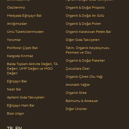
Ödüllerimiz
Organik & Doğal Propolis
Medyada Eğriçayır Bal
Organik & Doğal Arı Sütü
Arılığımızdan
Organik & Doğal Polen
Ünlü Tüketicilerimizden
Organik Karakovan Petek Bal
Yorumlar
Diğer Gıda Takviyeleri
Polifloralı Çiçek Balı
Tahin, Organik Keçiboynuzu
Pekmezi ve Özü
Kargoda Kırılmaz
Organik & Doğal Paketler
Balda Toplam Aktivite Değeri, TA
Değeri, UMF Değeri ve MGO
Çocuklara Özel
Değeri
Organik Çörek Otu Yağı
Eğriçayır Balı
Aromatik Yağlar
Nadir Bal
Organik Sirke
Apifarm Gıda Takviyeleri
Balmumu & Aksesuar
Eğriçayır Ham Bal
Diğer Ürünler
Bize Ulaşın
TR
EN