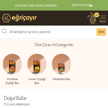
ŞIMDI ÜYE OL
ÜYELERE ÖZEL KARGO BEDAVA
🐝
Eğriçayır Organik Arı Ürünleri
MENÜ
ARA
Öne Çıkan Alt Kategoriler
Portakal
Limon Çiçeği
Okaliptüs Balı
Çiçeği Balı
Balı
Doğal Ballar
11 Ürün Listeleniyor