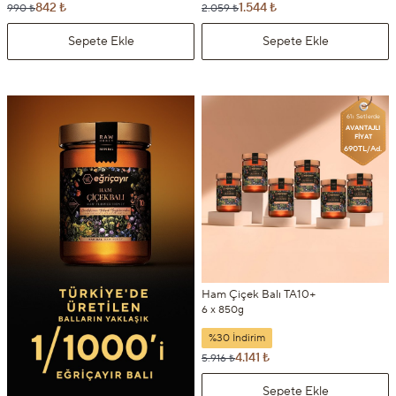
842 ₺
1.544 ₺
990 ₺
2.059 ₺
Sepete Ekle
Sepete Ekle
6'lı Setlerde
AVANTAJLI
FİYAT
690TL/Ad.
Ham Çiçek Balı TA10+
6 x 850g
%30 İndirim
4.141 ₺
5.916 ₺
Sepete Ekle