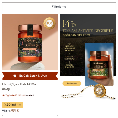
Ürünleri Filtrele
Filtreleme
En Çok Satan 1. Ürün
Ham Çiçek Balı TA10+
7 günde
48.136 kişi
inceledi!
850g
7 günde
7.036 kişi
sepetine ekledi!
%20 İndirim
789 ₺
986 ₺