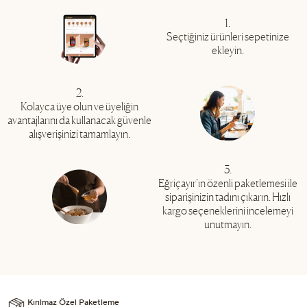
1.
Seçtiğiniz ürünleri sepetinize
ekleyin.
2.
Kolayca üye olun ve üyeliğin
avantajlarını da kullanacak güvenle
alışverişinizi tamamlayın.
3.
Eğriçayır’ın özenli paketlemesi ile
siparişinizin tadını çıkarın. Hızlı
kargo seçeneklerini incelemeyi
unutmayın.
Kırılmaz Özel Paketleme