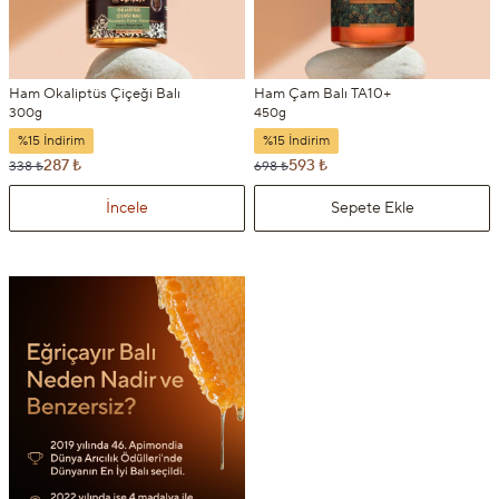
Ham Okaliptüs Çiçeği Balı
Ham Çam Balı TA10+
300g
450g
%15 İndirim
%15 İndirim
287 ₺
593 ₺
338 ₺
698 ₺
İncele
Sepete Ekle