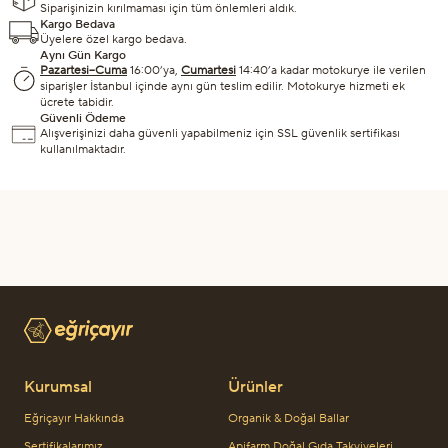
Siparişinizin kırılmaması için tüm önlemleri aldık.
Kargo Bedava
Üyelere özel kargo bedava.
Aynı Gün Kargo
Pazartesi–Cuma
16:00’ya,
Cumartesi
14:40’a kadar motokurye ile verilen
siparişler İstanbul içinde aynı gün teslim edilir. Motokurye hizmeti ek
ücrete tabidir.
Güvenli Ödeme
Alışverişinizi daha güvenli yapabilmeniz için SSL güvenlik sertifikası
kullanılmaktadır.
Kurumsal
Ürünler
Eğriçayır Hakkında
Organik & Doğal Ballar
Sertifikalarımız
Apifarm Doğal Gıda Takviyeleri