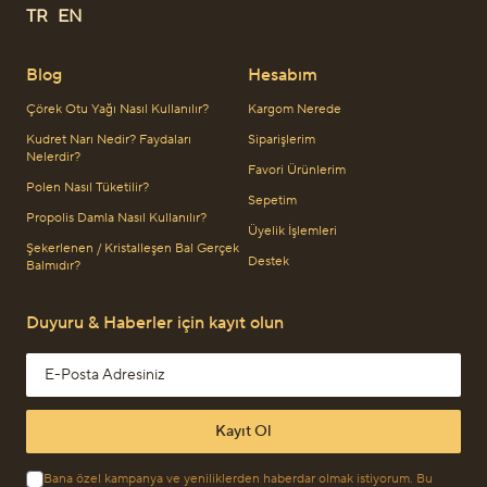
TR
EN
Blog
Hesabım
Çörek Otu Yağı Nasıl Kullanılır?
Kargom Nerede
Kudret Narı Nedir? Faydaları
Siparişlerim
Nelerdir?
Favori Ürünlerim
Polen Nasıl Tüketilir?
Sepetim
Propolis Damla Nasıl Kullanılır?
Üyelik İşlemleri
Şekerlenen / Kristalleşen Bal Gerçek
Destek
Balmıdır?
Duyuru & Haberler için kayıt olun
Email address
Kayıt Ol
Bana özel kampanya ve yeniliklerden haberdar olmak istiyorum. Bu