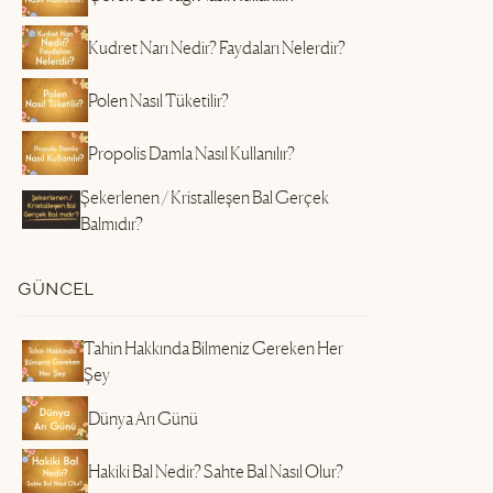
Kudret Narı Nedir? Faydaları Nelerdir?
Polen Nasıl Tüketilir?
Propolis Damla Nasıl Kullanılır?
Şekerlenen / Kristalleşen Bal Gerçek
Balmıdır?
GÜNCEL
Tahin Hakkında Bilmeniz Gereken Her
Şey
Dünya Arı Günü
Hakiki Bal Nedir? Sahte Bal Nasıl Olur?