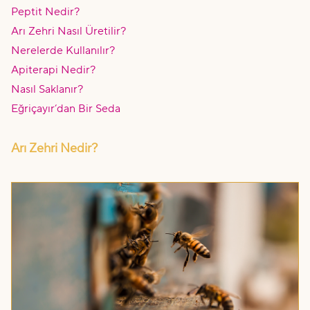
Peptit Nedir?
Arı Zehri Nasıl Üretilir?
Nerelerde Kullanılır?
Apiterapi Nedir?
Nasıl Saklanır?
Eğriçayır’dan Bir Seda
Arı Zehri Nedir?