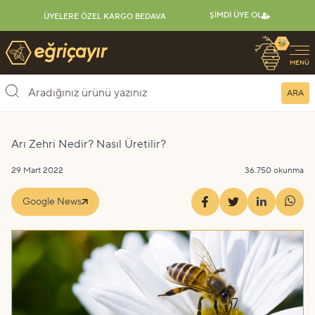
ŞIMDI ÜYE OL
ÜYELERE ÖZEL KARGO BEDAVA
🐝
Eğriçayır Organik Arı Ürünleri
MENÜ
ARA
Arı Zehri Nedir? Nasıl Üretilir?
29 Mart 2022
36.750 okunma
Google News