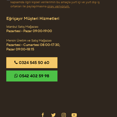
kapsamda ilgili kişisel verilerimin bu amaçla yurt içi ve yurt dışı iş
ortakları ile paylaşılmasına
onay veriyorum.
Eğriçayır Müşteri Hizmetleri
İstanbul Satış Mağazası
Pazartesi - Pazar 09:00-19:00
Mersin Üretim ve Satış Mağazası
Pazartesi - Cumartesi 08:00–17:30,
Pazar 09:00–18:15
‎0324 545 50 60
‎0542 402 59 98