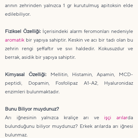
arının zehrinden yalnızca 1 gr kurutulmuş apitoksin elde
edilebiliyor.
Fiziksel Özelliği:
İçerisindeki alarm feromonları nedeniyle
aromatik
bir yapıya sahiptir. Keskin ve acı bir tadı olan bu
zehrin rengi şeffaftır ve sıvı haldedir. Kokusuzdur ve
berrak, asidik bir yapıya sahiptir.
Kimyasal Özelliği:
Mellitin, Histamin, Apamin, MCD-
peptidi, Dopamin, Fosfolipaz A1-A2, Hyaluronidaz
enzimleri bulunmaktadır.
Bunu Biliyor muydunuz?
Arı iğnesinin yalnızca kraliçe arı ve
işçi arılar
da
bulunduğunu biliyor muydunuz? Erkek arılarda arı iğnesi
bulunmaz.