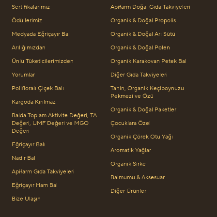
Sertifikalarımız
Apifarm Doğal Gıda Takviyeleri
Ödüllerimiz
Organik & Doğal Propolis
Medyada Eğriçayır Bal
Organik & Doğal Arı Sütü
Arılığımızdan
Organik & Doğal Polen
Ünlü Tüketicilerimizden
Organik Karakovan Petek Bal
Yorumlar
Diğer Gıda Takviyeleri
Polifloralı Çiçek Balı
Tahin, Organik Keçiboynuzu
Pekmezi ve Özü
Kargoda Kırılmaz
Organik & Doğal Paketler
Balda Toplam Aktivite Değeri, TA
Değeri, UMF Değeri ve MGO
Çocuklara Özel
Değeri
Organik Çörek Otu Yağı
Eğriçayır Balı
Aromatik Yağlar
Nadir Bal
Organik Sirke
Apifarm Gıda Takviyeleri
Balmumu & Aksesuar
Eğriçayır Ham Bal
Diğer Ürünler
Bize Ulaşın