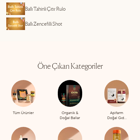
Ballı Tahinli Çıtır Rulo
Ballı Zencefilli Shot
Öne Çıkan Kategoriler
Tüm Ürünler
Organik &
Apifarm
Doğal Ballar
Doğal Gıda
Takviyeleri