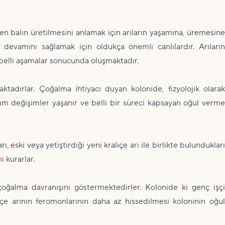
en balın üretilmesini anlamak için arıların yaşamına, üremesin
n devamını sağlamak için oldukça önemli canlılardır. Arıların
 belli aşamalar sonucunda oluşmaktadır.
ktadırlar. Çoğalma ihtiyacı duyan kolonide, fizyolojik olarak
ım değişimler yaşanır ve belli bir süreci kapsayan oğul verme
, eski veya yetiştirdiği yeni kraliçe arı ile birlikte bulundukları
ni
kurarlar.
ğalma davranışını göstermektedirler. Kolonide ki genç işç
içe arının feromonlarının daha az hissedilmesi koloninin oğul