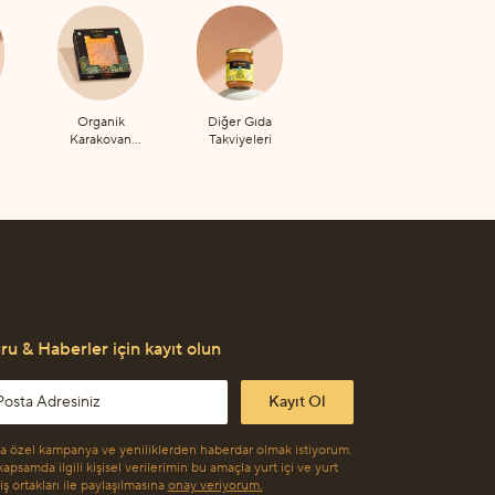
Organik
Diğer Gıda
Karakovan
Takviyeleri
Petek Bal
u & Haberler için kayıt olun
l address
Kayıt Ol
a özel kampanya ve yeniliklerden haberdar olmak istiyorum.
apsamda ilgili kişisel verilerimin bu amaçla yurt içi ve yurt
 iş ortakları ile paylaşılmasına
onay veriyorum.