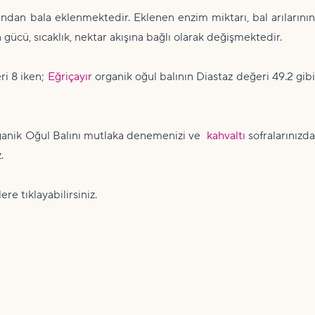
afından bala eklenmektedir. Eklenen enzim miktarı, bal arılarının
n gücü, sıcaklık, nektar akışına bağlı olarak değişmektedir.
i 8 iken;
Eğriçayır
organik oğul balının Diastaz değeri 49.2 gib
Organik Oğul Balını mutlaka denemenizi ve
kahvaltı
sofralarınızd
.
re tıklayabilirsiniz.