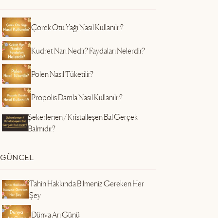
Çörek Otu Yağı Nasıl Kullanılır?
Kudret Narı Nedir? Faydaları Nelerdir?
k
Polen Nasıl Tüketilir?
Propolis Damla Nasıl Kullanılır?
Şekerlenen / Kristalleşen Bal Gerçek
Balmıdır?
GÜNCEL
Tahin Hakkında Bilmeniz Gereken Her
Şey
Dünya Arı Günü