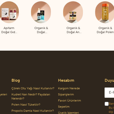
Apifarm
Organik &
Organik &
Organik &
Doğal Gıda
Doğal
Doğal Arı
Doğal Polen
Takviyeleri
Propolis
Sütü
Blog
Hesabım
Duyur
Çörek Otu Yağı Nasıl Kullanılır?
Kargom Nerede
Emai
yeleri
Kudret Narı Nedir? Faydaları
Siparişlerim
Nelerdir?
Favori Ürünlerim
Ban
Polen Nasıl Tüketilir?
Sepetim
Bu k
Propolis Damla Nasıl Kullanılır?
dışı
Üyelik İşlemleri