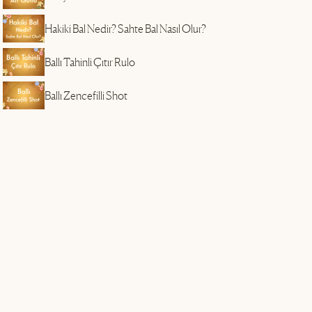
Hakiki Bal Nedir? Sahte Bal Nasıl Olur?
e
Ballı Tahinli Çıtır Rulo
Ballı Zencefilli Shot
i