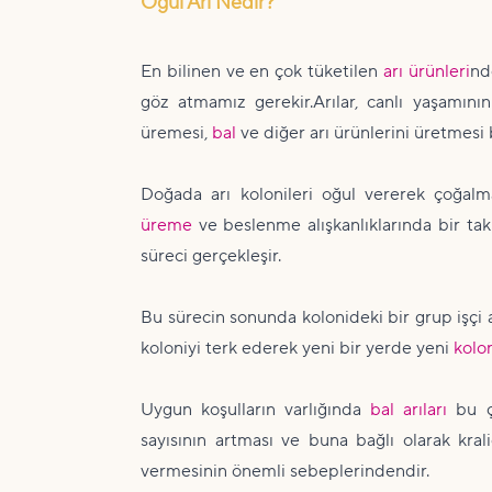
Oğul Arı Nedir?
En bilinen ve en çok tüketilen
arı ürünleri
nd
göz atmamız gerekir.Arılar, canlı yaşamını
üremesi,
bal
ve diğer arı ürünlerini üretmesi
Doğada arı kolonileri oğul vererek çoğalma
üreme
ve beslenme alışkanlıklarında bir tak
süreci gerçekleşir.
Bu sürecin sonunda kolonideki bir grup işçi arı
koloniyi terk ederek yeni bir yerde yeni
kolo
Uygun koşulların varlığında
bal arıları
bu ço
sayısının artması ve buna bağlı olarak kral
vermesinin önemli sebeplerindendir.