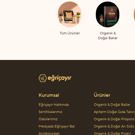
Tüm Ürünler
Organik &
Doğal Ballar
Kurumsal
Ürünler
Eğriçayır Hakkında
Organik & Doğal Ballar
Sertifikalarımız
Apifarm Doğal Gıda Takvi
Ödüllerimiz
Organik & Doğal Propolis
Medyada Eğriçayır Bal
Organik & Doğal Arı Sütü
Arılığımızdan
Organik & Doğal Polen