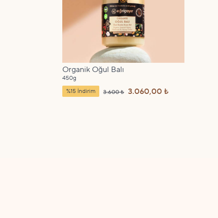
Organik Oğul Balı
450g
3.060,00 ₺
%15 İndirim
3.600 ₺