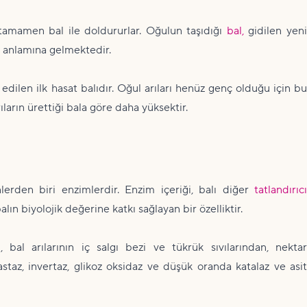
i tamamen bal ile doldururlar. Oğulun taşıdığı
bal,
gidilen yen
ı anlamına gelmektedir.
 edilen ilk hasat balıdır. Oğul arıları henüz genç olduğu için bu
ların ürettiği bala göre daha yüksektir.
lerden biri enzimlerdir. Enzim içeriği, balı diğer
tatlandırıcı
alın biyolojik değerine katkı sağlayan bir özelliktir.
bal arılarının iç salgı bezi ve tükrük sıvılarından, nektar
taz, invertaz, glikoz oksidaz ve düşük oranda katalaz ve asit