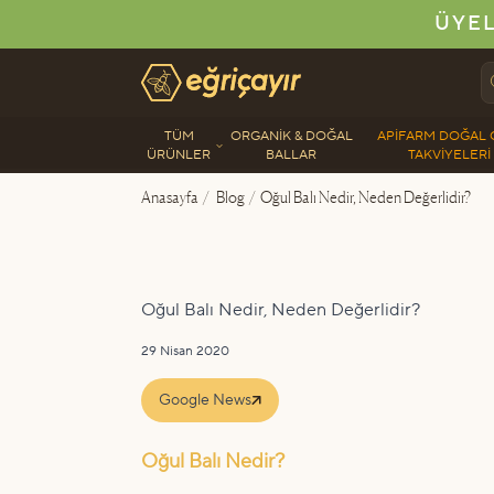
ÜYEL
Eğriçayır Organik Arı Ürünleri
TÜM
ORGANIK & DOĞAL
APIFARM DOĞAL 
ÜRÜNLER
BALLAR
TAKVIYELERI
Anasayfa
/
Blog
/
Oğul Balı Nedir, Neden Değerlidir?
Oğul Balı Nedir, Neden Değerlidir?
29 Nisan 2020
Google News
Oğul Balı Nedir?