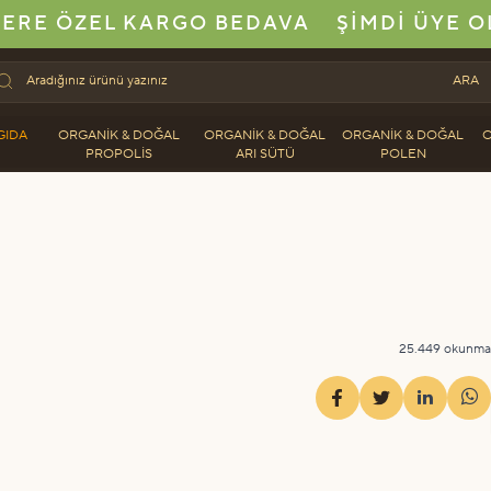
ERE ÖZEL KARGO BEDAVA
ŞIMDI ÜYE O
ARA
GIDA
ORGANIK & DOĞAL
ORGANIK & DOĞAL
ORGANIK & DOĞAL
O
PROPOLIS
ARI SÜTÜ
POLEN
25.449 okunma