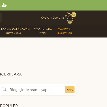
L
🐝
Üye Ol
|
Üye Giriş
RGANIK KARAKOVAN
ÇOCUKLARA
AVANTAJLI
PETEK BAL
ÖZEL
PAKETLER
İÇERIK ARA
ARA
POPÜLER