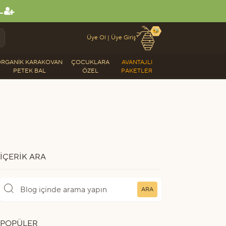
L
🐝
Üye Ol
|
Üye Giriş
RGANIK KARAKOVAN
ÇOCUKLARA
AVANTAJLI
PETEK BAL
ÖZEL
PAKETLER
İÇERIK ARA
ARA
POPÜLER