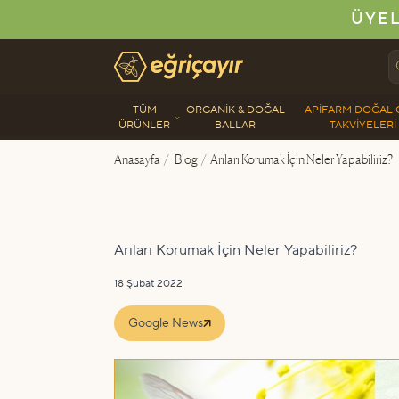
ÜYEL
Eğriçayır Organik Arı Ürünleri
TÜM
ORGANIK & DOĞAL
APIFARM DOĞAL 
ÜRÜNLER
BALLAR
TAKVIYELERI
Anasayfa
/
Blog
/
Arıları Korumak İçin Neler Yapabiliriz?
Arıları Korumak İçin Neler Yapabiliriz?
18 Şubat 2022
Google News