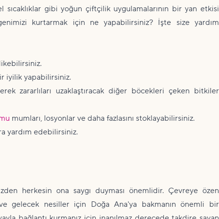
 sıcaklıklar gibi yoğun çiftçilik uygulamalarının bir yan etkisi
genimizi kurtarmak için ne yapabilirsiniz? İşte size yardım
ikebilirsiniz.
 iyilik yapabilirsiniz.
rek zararlıları uzaklaştıracak diğer böcekleri çeken bitkiler
umu
mumları, losyonlar ve daha fazlasını stoklayabilirsiniz.
ra yardım edebilirsiniz.
zden herkesin ona saygı duyması önemlidir. Çevreye özen
e gelecek nesiller için Doğa Ana'ya bakmanın önemli bir
ayla bağlantı kurmanız için inanılmaz derecede takdire şayan