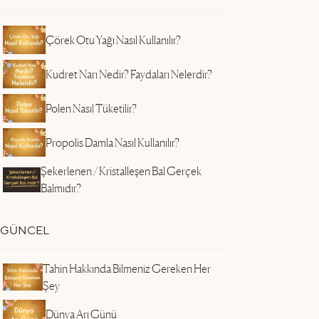
Çörek Otu Yağı Nasıl Kullanılır?
Kudret Narı Nedir? Faydaları Nelerdir?
Polen Nasıl Tüketilir?
Propolis Damla Nasıl Kullanılır?
Şekerlenen / Kristalleşen Bal Gerçek
Balmıdır?
GÜNCEL
Tahin Hakkında Bilmeniz Gereken Her
Şey
r
Dünya Arı Günü
e