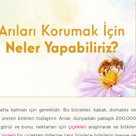
yatta kalması için gereklidir. Bu böcekler, kabak, domates ve
üreten bitkileri tozlaştırır. Arılar, dünyadaki yaklaşık 200.000
 görür ve bunu, nektarları için
çiçekler
i araştırarak ve bitkile
r
polen
i bir çiçekten diğerine taşır, böylece bitkilerin meyve v