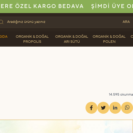
ERE ÖZEL KARGO BEDAVA
ŞIMDI ÜYE O
ARA
GIDA
ORGANIK & DOĞAL
ORGANIK & DOĞAL
ORGANIK & DOĞAL
O
PROPOLIS
ARI SÜTÜ
POLEN
14.595 okunma