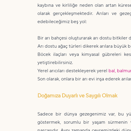
kaybına ve kirliliğe neden olan artan küresel
olarak gerçekleşmektedir. Arıları ve geze
edebileceğimiz beş yol:
Bir arı bahçesi oluşturarak arı dostu bitkiler d
Arı dostu ağaç türleri dikerek arılara büyük bir
Böcek ilaçları veya kimyasal gübreleri kese
yetiştirebilirsiniz.
Yerel arıcıları destekleyerek yerel
bal,
balm
Son olarak, onlara bir arı evi inşa ederek arıla
Doğamıza Duyarlı ve Saygılı Olmak
Sadece bir dünya gezegenimiz var, bu yü
göstermek, sorumlu bir yaşam sürmenin v
parçasıdır. Aynı zamanda çevremizdeki düny