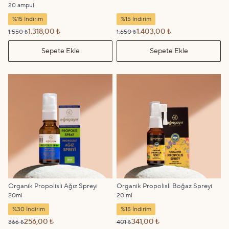
20 ampul
%15 İndirim
%15 İndirim
1.318,00 ₺
1.403,00 ₺
1.550 ₺
1.650 ₺
Sepete Ekle
Sepete Ekle
Organik Propolisli Ağız Spreyi
Organik Propolisli Boğaz Spreyi
20ml
20 ml
%30 İndirim
%15 İndirim
256,00 ₺
341,00 ₺
366 ₺
401 ₺