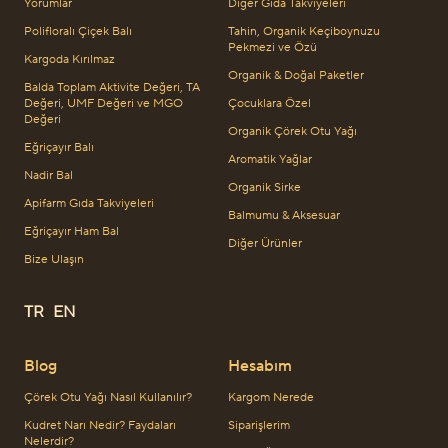
Yorumlar
Diğer Gıda Takviyeleri
Polifloralı Çiçek Balı
Tahin, Organik Keçiboynuzu
Pekmezi ve Özü
Kargoda Kırılmaz
Organik & Doğal Paketler
Balda Toplam Aktivite Değeri, TA
Değeri, UMF Değeri ve MGO
Çocuklara Özel
Değeri
Organik Çörek Otu Yağı
Eğriçayır Balı
Aromatik Yağlar
Nadir Bal
Organik Sirke
Apifarm Gıda Takviyeleri
Balmumu & Aksesuar
Eğriçayır Ham Bal
Diğer Ürünler
Bize Ulaşın
TR
EN
Blog
Hesabım
Çörek Otu Yağı Nasıl Kullanılır?
Kargom Nerede
Kudret Narı Nedir? Faydaları
Siparişlerim
Nelerdir?