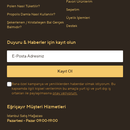
Favori Ürünlerim
Polen Nasıl Tüketilir?
Sepetim
Propolis Damla Nasıl Kullanılır?
Üyelik İşlemleri
Şekerlenen / Kristalleşen Bal Gerçek
Destek
Balmıdır?
Duyuru & Haberler için kayıt olun
Email address
Kayıt Ol
Bana özel kampanya ve yeniliklerden haberdar olmak istiyorum. Bu
kapsamda ilgili kişisel verilerimin bu amaçla yurt içi ve yurt dışı iş
ortakları ile paylaşılmasına
onay veriyorum.
Eğriçayır Müşteri Hizmetleri
İstanbul Satış Mağazası
Pazartesi - Pazar 09:00-19:00