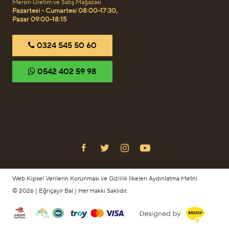
Mersin Üretim ve Satış Mağazası
Pazartesi - Cumartesi 08:00–17:30,
Pazar 09:00–18:15
‎0324 545 50 60
‎0542 402 59 98
Web Kişisel Verilerin Korunması ve Gizlilik İlkeleri Aydınlatma Metni
© 2026 | Eğriçayır Bal | Her Hakkı Saklıdır.