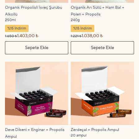
Organik Propolisli İsveç Şurubu
Organik Arı Sütü + Ham Bal +
Alkollü
Polen + Propolis
250ml
240g
%15 İndirim
%15 İndirim
1.403,00 ₺
1.038,00 ₺
1.650 ₺
1.221 ₺
Sepete Ekle
Sepete Ekle
Deve Dikeni + Enginar + Propolis
Zerdeçal + Propolis Ampul
20 ampul
Ampul