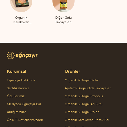
Organik
Diğer Gıda
Karakovan
Takviyeleri
Petek Bal
Kurumsal
Ürünler
Eğriçayır Hakkında
Organik & Doğal Ballar
Sertifikalarımız
Apifarm Doğal Gıda Takviyeleri
Ödüllerimiz
Organik & Doğal Propolis
Medyada Eğriçayır Bal
Organik & Doğal Arı Sütü
Arılığımızdan
Organik & Doğal Polen
Ünlü Tüketicilerimizden
Organik Karakovan Petek Bal