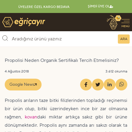
ŞIMDI ÜYE OL
ÜYELERE ÖZEL KARGO BEDAVA
🐝
Eğriçayır Organik Arı Ürünleri
MENÜ
ARA
Propolisi Neden Organik Sertifikalı Tercih Etmelisiniz?
4 Ağustos 2018
3.612 okunma
Google News
Propolis arıların taze bitki filizlerinden topladığı reçinemsi
bir ürün olup, bitki üzerindeyken ince bir zar olmasına
rağmen,
kovan
daki miktar artıkça sakız gibi bir ürüne
dönüşmektedir. Propolis aynı zamanda arı sakızı olarak ta