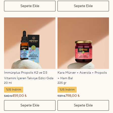
Sepete Ekle
Sepete Ekle
İmmünplus Propolis K2 ve D3
Kara Mürver + Acerola + Propolis
Vitamini İçeren Takviye Edici Gıda
+ Ham Bal
20 ml
225 gr
%15 İndirim
%15 İndirim
459,00 ₺
798,00 ₺
540 ₺
939 ₺
Sepete Ekle
Sepete Ekle