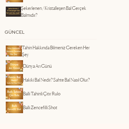
Şekerlenen / Kristalleşen Bal Gerçek
Balmıdır?
GÜNCEL
Tahin Hakkında Bilmeniz Gereken Her
Şey
Dünya Arı Günü
Hakiki Bal Nedir? Sahte Bal Nasıl Olur?
Ballı Tahinli Çıtır Rulo
Ballı Zencefilli Shot