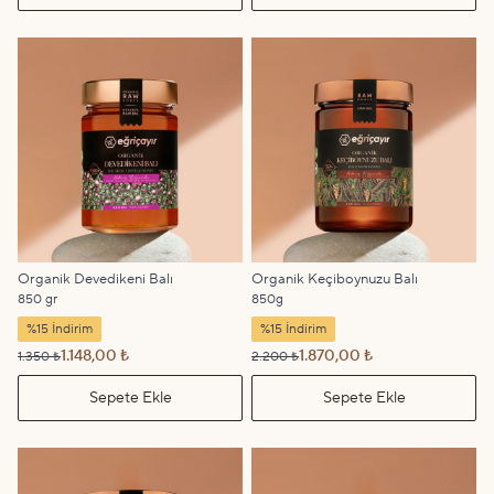
Organik Devedikeni Balı
Organik Keçiboynuzu Balı
850 gr
850g
%15 İndirim
%15 İndirim
1.148,00 ₺
1.870,00 ₺
1.350 ₺
2.200 ₺
Sepete Ekle
Sepete Ekle