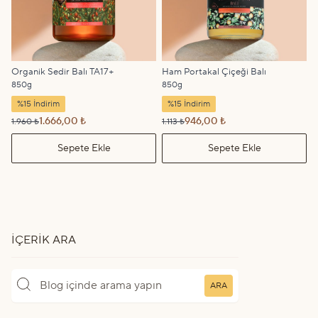
Organik Sedir Balı TA17+
Ham Portakal Çiçeği Balı
850g
850g
%15 İndirim
%15 İndirim
1.666,00 ₺
946,00 ₺
1.960 ₺
1.113 ₺
Sepete Ekle
Sepete Ekle
İÇERIK ARA
ARA