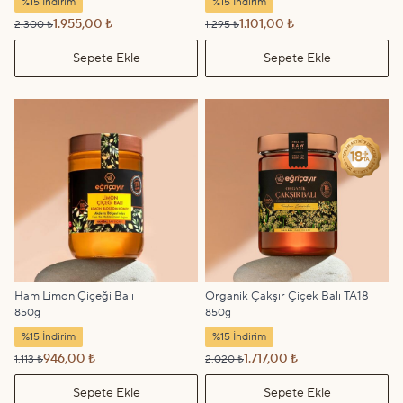
%15 İndirim
%15 İndirim
1.955,00 ₺
1.101,00 ₺
2.300 ₺
1.295 ₺
Sepete Ekle
Sepete Ekle
Ham Limon Çiçeği Balı
Organik Çakşır Çiçek Balı TA18
850g
850g
%15 İndirim
%15 İndirim
946,00 ₺
1.717,00 ₺
1.113 ₺
2.020 ₺
Sepete Ekle
Sepete Ekle