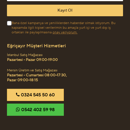
Kayıt Ol
Bana özel kampanya ve yeniliklerden haberdar olmak istiyorum. Bu
kapsamda ilgili kişisel verilerimin bu amaçla yurt içi ve yurt dışı iş
ortakları ile paylaşılmasına
onay veriyorum.
Eğriçayır Müşteri Hizmetleri
İstanbul Satış Mağazası
Pazartesi - Pazar 09:00-19:00
Mersin Üretim ve Satış Mağazası
Pazartesi - Cumartesi 08:00–17:30,
Pazar 09:00–18:15
‎0324 545 50 60
‎0542 402 59 98