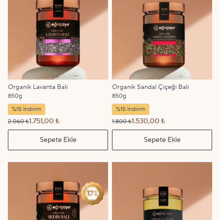
Organik Lavanta Balı
Organik Sandal Çiçeği Balı
850g
850g
%15 İndirim
%15 İndirim
1.751,00 ₺
1.530,00 ₺
2.060 ₺
1.800 ₺
Sepete Ekle
Sepete Ekle