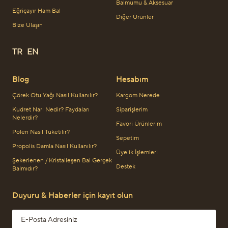
Balmumu & Aksesuar
Eğriçayır Ham Bal
Diğer Ürünler
Bize Ulaşın
TR
EN
Blog
Hesabım
Çörek Otu Yağı Nasıl Kullanılır?
Kargom Nerede
Kudret Narı Nedir? Faydaları
Siparişlerim
Nelerdir?
Favori Ürünlerim
Polen Nasıl Tüketilir?
Sepetim
Propolis Damla Nasıl Kullanılır?
Üyelik İşlemleri
Şekerlenen / Kristalleşen Bal Gerçek
Destek
Balmıdır?
Duyuru & Haberler için kayıt olun
Email address