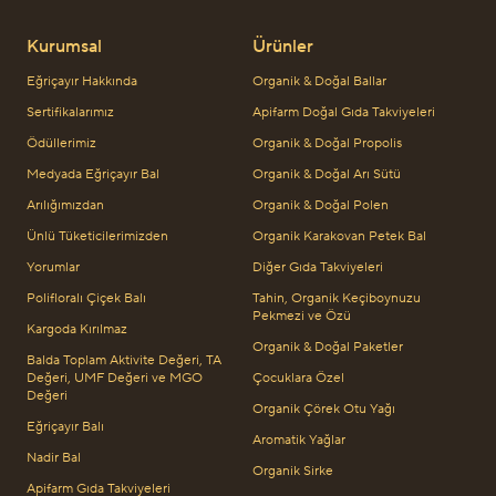
Kurumsal
Ürünler
Eğriçayır Hakkında
Organik & Doğal Ballar
Sertifikalarımız
Apifarm Doğal Gıda Takviyeleri
Ödüllerimiz
Organik & Doğal Propolis
Medyada Eğriçayır Bal
Organik & Doğal Arı Sütü
Arılığımızdan
Organik & Doğal Polen
Ünlü Tüketicilerimizden
Organik Karakovan Petek Bal
Yorumlar
Diğer Gıda Takviyeleri
Polifloralı Çiçek Balı
Tahin, Organik Keçiboynuzu
Pekmezi ve Özü
Kargoda Kırılmaz
Organik & Doğal Paketler
Balda Toplam Aktivite Değeri, TA
Değeri, UMF Değeri ve MGO
Çocuklara Özel
Değeri
Organik Çörek Otu Yağı
Eğriçayır Balı
Aromatik Yağlar
Nadir Bal
Organik Sirke
Apifarm Gıda Takviyeleri