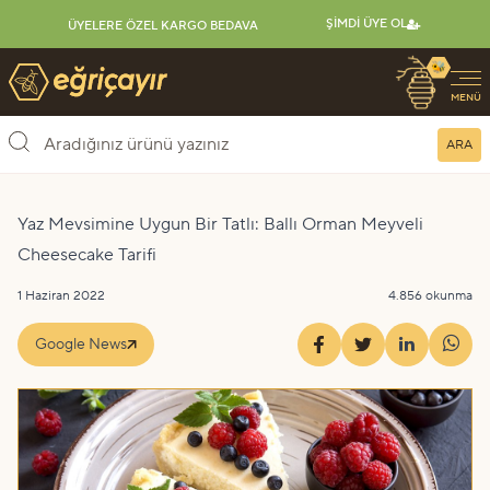
ŞIMDI ÜYE OL
ÜYELERE ÖZEL KARGO BEDAVA
🐝
Eğriçayır Organik Arı Ürünleri
MENÜ
ARA
Yaz Mevsimine Uygun Bir Tatlı: Ballı Orman Meyveli
Cheesecake Tarifi
1 Haziran 2022
4.856 okunma
Google News