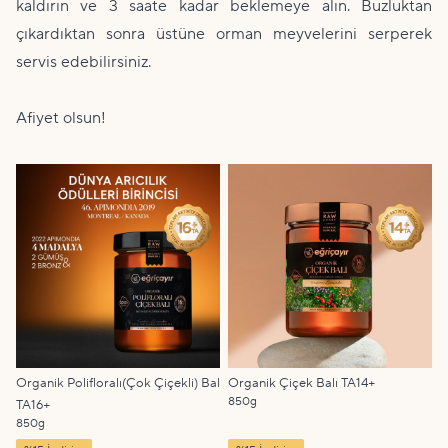
kaldırın ve 3 saate kadar beklemeye alın. Buzluktan
çıkardıktan sonra üstüne orman meyvelerini serperek
servis edebilirsiniz.
Afiyet olsun!
Organik Polifloralı(Çok Çiçekli) Bal
Organik Çiçek Balı TA14+
850g
TA16+
850g