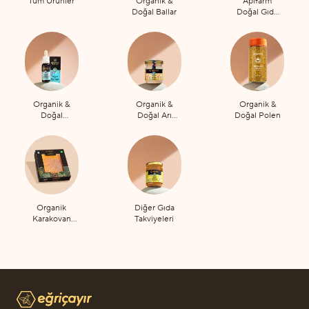
Tüm Ürünler
Organik &
Apifarm
Doğal Ballar
Doğal Gıda
Takviyeleri
Organik &
Organik &
Organik &
Doğal
Doğal Arı
Doğal Polen
Propolis
Sütü
Organik
Diğer Gıda
Karakovan
Takviyeleri
Petek Bal