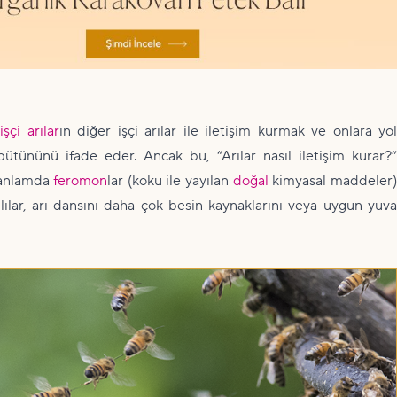
n
işçi arılar
ın diğer işçi arılar ile iletişim kurmak ve onlara yo
bütününü ifade eder. Ancak bu, “Arılar nasıl iletişim kurar?”
l anlamda
feromon
lar (koku ile yayılan
doğal
kimyasal maddeler
lılar, arı dansını daha çok besin kaynaklarını veya uygun yuva