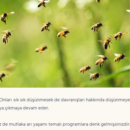
r. Onları sık sık düşünmesek de davranışları hakkında düşünmeye
taya çıkmaya devam eder.
z de mutlaka arı yaşamı temalı programlara denk gelmişsinizdir.