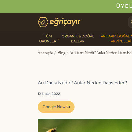
ÜYEL
Eğriçayır Organik Arı Ürünleri
TÜM
ORGANIK & DOĞAL
APIFARM DOĞAL 
ÜRÜNLER
BALLAR
TAKVIYELERI
Anasayfa
/
Blog
/
Arı Dansı Nedir? Arılar Neden Dans Ed
Arı Dansı Nedir? Arılar Neden Dans Eder?
12 Nisan 2022
Google News