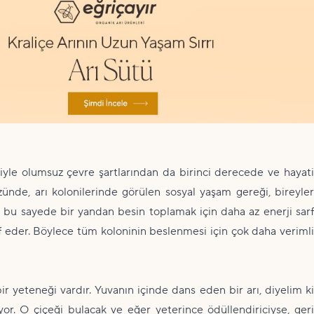
haliyle olumsuz çevre şartlarından da birinci derecede ve hayati
zünde, arı kolonilerinde görülen sosyal yaşam gereği, bireyler
r bu sayede bir yandan besin toplamak için daha az enerji sarf
 eder. Böylece tüm koloninin beslenmesi için çok daha verimli
bir yeteneği vardır. Yuvanın içinde dans eden bir arı, diyelim ki
ıyor. O çiçeği bulacak ve eğer yeterince ödüllendiriciyse, geri