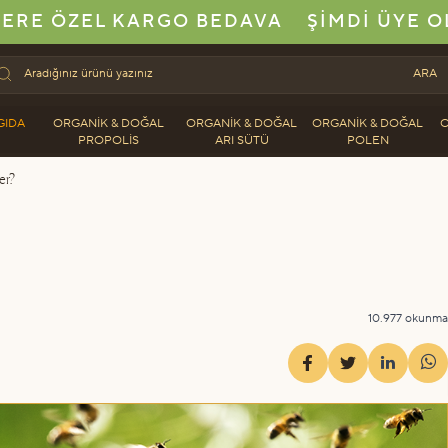
ERE ÖZEL KARGO BEDAVA
ŞIMDI ÜYE O
ARA
GIDA
ORGANIK & DOĞAL
ORGANIK & DOĞAL
ORGANIK & DOĞAL
O
PROPOLIS
ARI SÜTÜ
POLEN
er?
10.977 okunma