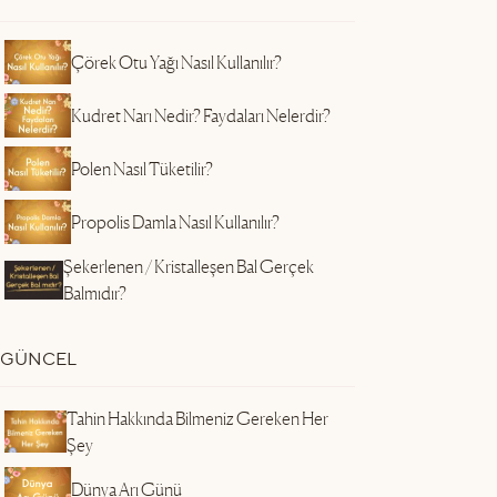
Çörek Otu Yağı Nasıl Kullanılır?
Kudret Narı Nedir? Faydaları Nelerdir?
Polen Nasıl Tüketilir?
Propolis Damla Nasıl Kullanılır?
Şekerlenen / Kristalleşen Bal Gerçek
Balmıdır?
GÜNCEL
Tahin Hakkında Bilmeniz Gereken Her
Şey
Dünya Arı Günü