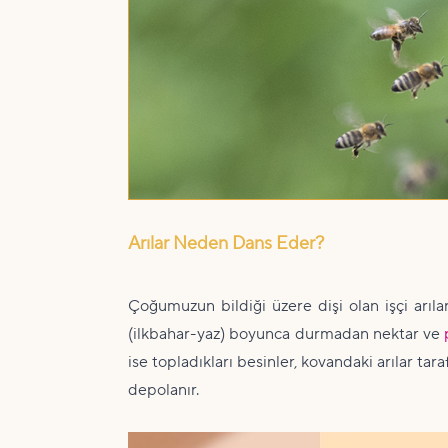
Arılar Neden Dans Eder?
Çoğumuzun bildiği üzere dişi olan işçi arılar
(ilkbahar-yaz) boyunca durmadan nektar ve
ise topladıkları besinler, kovandaki arılar tar
depolanır.