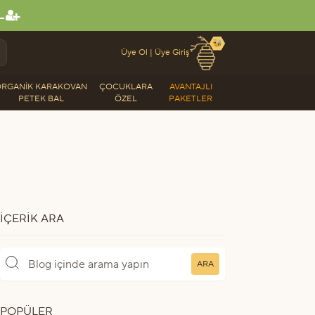
L
🐝
Üye Ol
|
Üye Giriş
RGANIK KARAKOVAN
ÇOCUKLARA
AVANTAJLI
PETEK BAL
ÖZEL
PAKETLER
İÇERIK ARA
ARA
POPÜLER