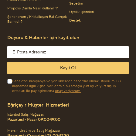
Sepetim
Propolis Damla Nasıl Kullanılır?
Üyelik İşlemleri
Şekerlenen / Kristalleşen Bal Gerçek
Destek
Balmıdır?
Duyuru & Haberler için kayıt olun
Email address
Kayıt Ol
Bana özel kampanya ve yeniliklerden haberdar olmak istiyorum. Bu
kapsamda ilgili kişisel verilerimin bu amaçla yurt içi ve yurt dışı iş
ortakları ile paylaşılmasına
onay veriyorum.
Eğriçayır Müşteri Hizmetleri
İstanbul Satış Mağazası
Pazartesi - Pazar 09:00-19:00
Mersin Üretim ve Satış Mağazası
Pazartesi - Cumartesi 08:00–17:30,