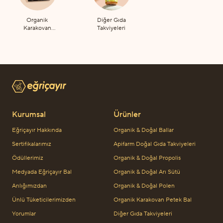
Organik
Diğer Gıda
Karakovan
Takviyeleri
Petek Bal
Kurumsal
Ürünler
Eğriçayır Hakkında
Organik & Doğal Ballar
Sertifikalarımız
Apifarm Doğal Gıda Takviyeleri
Ödüllerimiz
Organik & Doğal Propolis
Medyada Eğriçayır Bal
Organik & Doğal Arı Sütü
Arılığımızdan
Organik & Doğal Polen
Ünlü Tüketicilerimizden
Organik Karakovan Petek Bal
Yorumlar
Diğer Gıda Takviyeleri