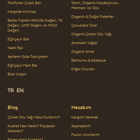
Polifloralı Çiçek Balı
Tahin, Organik Keçiboynuzu
Pekmezi ve Özü
Kargoda Kırılmaz
Organik & Doğal Paketler
Balda Toplam Aktivite Değeri, TA
Değeri, UMF Değeri ve MGO
Çocuklara Özel
Değeri
Organik Çörek Otu Yağı
Eğriçayır Balı
Aromatik Yağlar
Nadir Bal
Organik Sirke
Apifarm Gıda Takviyeleri
Balmumu & Aksesuar
Eğriçayır Ham Bal
Diğer Ürünler
Bize Ulaşın
TR
EN
Blog
Hesabım
Çörek Otu Yağı Nasıl Kullanılır?
Kargom Nerede
Kudret Narı Nedir? Faydaları
Siparişlerim
Nelerdir?
Favori Ürünlerim
Polen Nasıl Tüketilir?