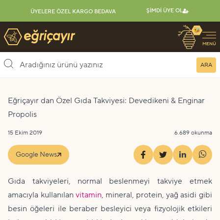
ŞIMDI ÜYE OL
ÜYELERE ÖZEL KARGO BEDAVA
🐝
Eğriçayır Organik Arı Ürünleri
MENÜ
ARA
Eğriçayır dan Özel Gıda Takviyesi: Devedikeni & Enginar
Propolis
15 Ekim 2019
6.689 okunma
Google News
Gıda takviyeleri, normal beslenmeyi takviye etmek
amacıyla kullanılan
vitamin
, mineral, protein, yağ asidi gibi
besin öğeleri ile beraber besleyici veya fizyolojik etkileri