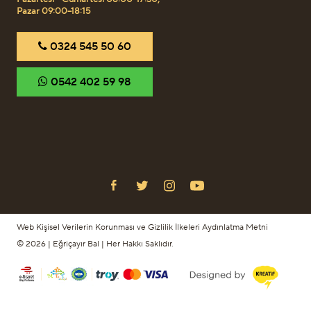
Pazar 09:00–18:15
‎0324 545 50 60
‎0542 402 59 98
Web Kişisel Verilerin Korunması ve Gizlilik İlkeleri Aydınlatma Metni
© 2026 | Eğriçayır Bal | Her Hakkı Saklıdır.