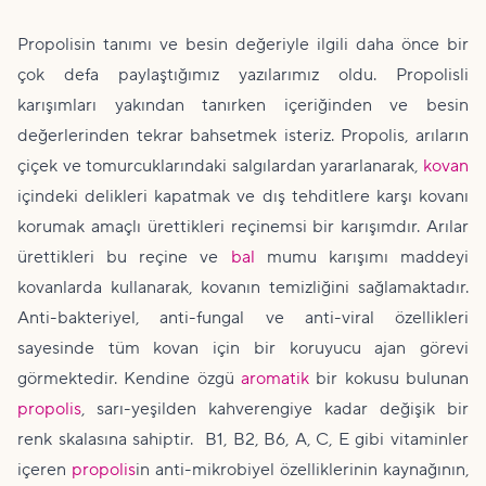
Propolisin tanımı ve besin değeriyle ilgili daha önce bir
çok defa paylaştığımız yazılarımız oldu. Propolisli
karışımları yakından tanırken içeriğinden ve besin
değerlerinden tekrar bahsetmek isteriz. Propolis, arıların
çiçek ve tomurcuklarındaki salgılardan yararlanarak,
kovan
içindeki delikleri kapatmak ve dış tehditlere karşı kovanı
korumak amaçlı ürettikleri reçinemsi bir karışımdır. Arılar
ürettikleri bu reçine ve
bal
mumu karışımı maddeyi
kovanlarda kullanarak, kovanın temizliğini sağlamaktadır.
Anti-bakteriyel, anti-fungal ve anti-viral özellikleri
sayesinde tüm kovan için bir koruyucu ajan görevi
görmektedir. Kendine özgü
aromatik
bir kokusu bulunan
propolis
, sarı-yeşilden kahverengiye kadar değişik bir
renk skalasına sahiptir. B1, B2, B6, A, C, E gibi vitaminler
içeren
propolis
in anti-mikrobiyel özelliklerinin kaynağının,