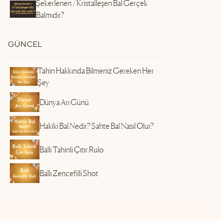
Şekerlenen / Kristalleşen Bal Gerçek
Balmıdır?
GÜNCEL
Tahin Hakkında Bilmeniz Gereken Her
Şey
Dünya Arı Günü
Hakiki Bal Nedir? Sahte Bal Nasıl Olur?
Ballı Tahinli Çıtır Rulo
Ballı Zencefilli Shot