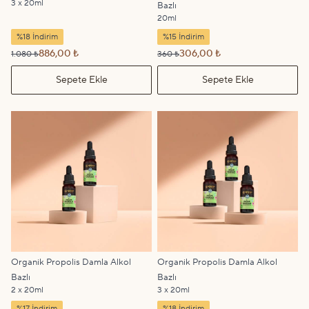
3 x 20ml
Bazlı
20ml
%18 İndirim
%15 İndirim
886,00 ₺
306,00 ₺
1.080 ₺
360 ₺
Sepete Ekle
Sepete Ekle
Organik Propolis Damla Alkol
Organik Propolis Damla Alkol
Bazlı
Bazlı
2 x 20ml
3 x 20ml
%17 İndirim
%18 İndirim