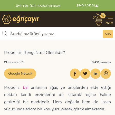
ŞIMDI ÜYE OL
ÜYELERE ÖZEL KARGO BEDAVA
🐝
Eğriçayır Organik Arı Ürünleri
MENÜ
ARA
Propolisin Rengi Nasıl Olmalıdır?
21 Kasım 2021
8.491 okunma
Google News
Propolis;
bal
arılarının ağaç ve bitkilerden elde ettiği
nektarı kendi enzimlerini de katarak reçine haline
getirdiği bir maddedir. Hem doğada hem de insan
vücudunda adeta bir koruyucu olarak görev almaktadır.