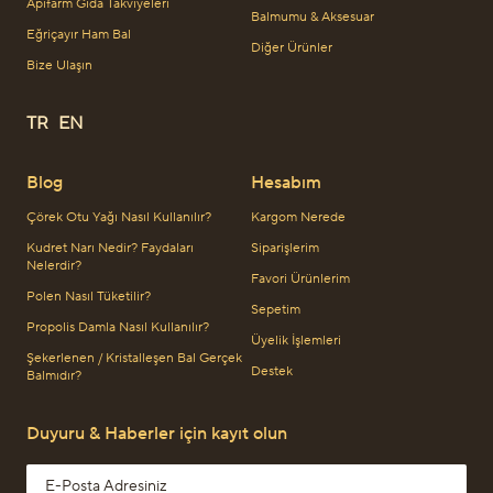
Apifarm Gıda Takviyeleri
Balmumu & Aksesuar
Eğriçayır Ham Bal
Diğer Ürünler
Bize Ulaşın
TR
EN
Blog
Hesabım
Çörek Otu Yağı Nasıl Kullanılır?
Kargom Nerede
Kudret Narı Nedir? Faydaları
Siparişlerim
Nelerdir?
Favori Ürünlerim
Polen Nasıl Tüketilir?
Sepetim
Propolis Damla Nasıl Kullanılır?
Üyelik İşlemleri
Şekerlenen / Kristalleşen Bal Gerçek
Destek
Balmıdır?
Duyuru & Haberler için kayıt olun
Email address