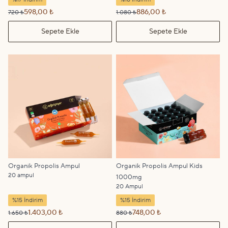
598,00 ₺
886,00 ₺
720 ₺
1.080 ₺
Sepete Ekle
Sepete Ekle
Organik Propolis Ampul
Organik Propolis Ampul Kids
20 ampul
1000mg
20 Ampul
%15 İndirim
%15 İndirim
1.403,00 ₺
748,00 ₺
1.650 ₺
880 ₺