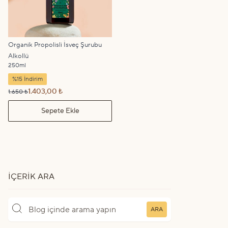
Organik Propolisli İsveç Şurubu
Alkollü
250ml
%15 İndirim
1.403,00 ₺
1.650 ₺
Sepete Ekle
İÇERIK ARA
ARA