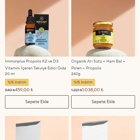
İmmünplus Propolis K2 ve D3
Organik Arı Sütü + Ham Bal +
Vitamini İçeren Takviye Edici Gıda
Polen + Propolis
20 ml
240g
%15 İndirim
%15 İndirim
459,00 ₺
1.038,00 ₺
540 ₺
1.221 ₺
Sepete Ekle
Sepete Ekle