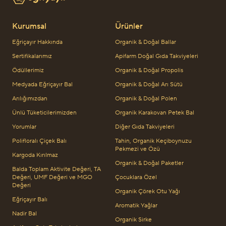
Kurumsal
Ürünler
Eğriçayır Hakkında
Organik & Doğal Ballar
Sertifikalarımız
Apifarm Doğal Gıda Takviyeleri
Ödüllerimiz
Organik & Doğal Propolis
Medyada Eğriçayır Bal
Organik & Doğal Arı Sütü
Arılığımızdan
Organik & Doğal Polen
Ünlü Tüketicilerimizden
Organik Karakovan Petek Bal
Yorumlar
Diğer Gıda Takviyeleri
Polifloralı Çiçek Balı
Tahin, Organik Keçiboynuzu
Pekmezi ve Özü
Kargoda Kırılmaz
Organik & Doğal Paketler
Balda Toplam Aktivite Değeri, TA
Değeri, UMF Değeri ve MGO
Çocuklara Özel
Değeri
Organik Çörek Otu Yağı
Eğriçayır Balı
Aromatik Yağlar
Nadir Bal
Organik Sirke