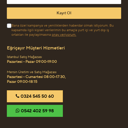
Kayıt Ol
Bana özel kampanya ve yeniliklerden haberdar olmak istiyorum. Bu
kapsamda ilgili kişisel verilerimin bu amaçla yurt içi ve yurt dışı iş
ortakları ile paylaşılmasına
onay veriyorum.
Eğriçayır Müşteri Hizmetleri
İstanbul Satış Mağazası
Pazartesi - Pazar 09:00-19:00
Mersin Üretim ve Satış Mağazası
Pazartesi - Cumartesi 08:00–17:30,
Pazar 09:00–18:15
‎0324 545 50 60
‎0542 402 59 98