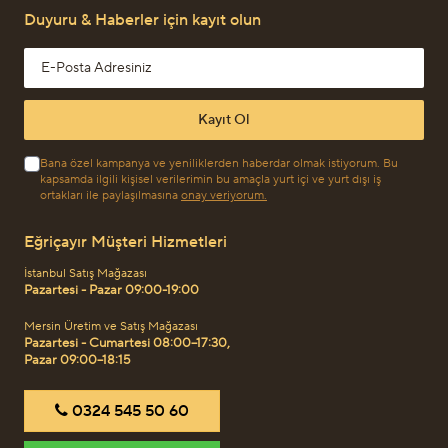
Duyuru & Haberler için kayıt olun
Email address
Kayıt Ol
Bana özel kampanya ve yeniliklerden haberdar olmak istiyorum. Bu
kapsamda ilgili kişisel verilerimin bu amaçla yurt içi ve yurt dışı iş
ortakları ile paylaşılmasına
onay veriyorum.
Eğriçayır Müşteri Hizmetleri
İstanbul Satış Mağazası
Pazartesi - Pazar 09:00-19:00
Mersin Üretim ve Satış Mağazası
Pazartesi - Cumartesi 08:00–17:30,
Pazar 09:00–18:15
‎0324 545 50 60