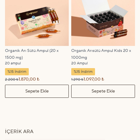
Organik Arı Sütü Ampul (20 x
Organik Arısütü Ampul Kids 20 x
1500 mg)
1000mg
20 ampul
20 Ampul
%15 İndirim
%15 İndirim
1.870,00 ₺
1.097,00 ₺
2.200 ₺
1.290 ₺
Sepete Ekle
Sepete Ekle
İÇERIK ARA