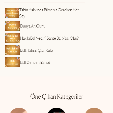
Tahin Hakkında Bilmeniz Gereken Her
Şey
Dünya Arı Günü
Hakiki Bal Nedir? Sahte Bal Nasıl Olur?
Ballı Tahinli Çıtır Rulo
Ballı Zencefilli Shot
Öne Çıkan Kategoriler