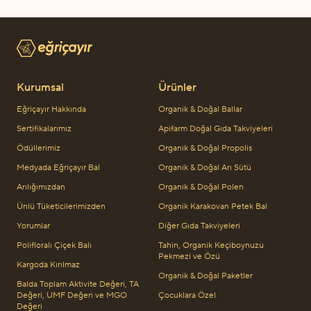
Kurumsal
Ürünler
Eğriçayır Hakkında
Organik & Doğal Ballar
Sertifikalarımız
Apifarm Doğal Gıda Takviyeleri
Ödüllerimiz
Organik & Doğal Propolis
Medyada Eğriçayır Bal
Organik & Doğal Arı Sütü
Arılığımızdan
Organik & Doğal Polen
Ünlü Tüketicilerimizden
Organik Karakovan Petek Bal
Yorumlar
Diğer Gıda Takviyeleri
Polifloralı Çiçek Balı
Tahin, Organik Keçiboynuzu
Pekmezi ve Özü
Kargoda Kırılmaz
Organik & Doğal Paketler
Balda Toplam Aktivite Değeri, TA
Değeri, UMF Değeri ve MGO
Çocuklara Özel
Değeri