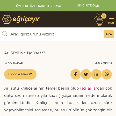
ŞIMDI ÜYE OL
ÜYELERE ÖZEL KARGO BEDAVA
🐝
Eğriçayır Organik Arı Ürünleri
MENÜ
ARA
Arı Sütü Ne İşe Yarar?
13 Aralık 2021
11.215 okunma
Google News
Arı sütü kraliçe arının temel besini olup
işçi arılar
dan çok
daha uzun süre (5 yıla kadar) yaşamasının nedeni olarak
görülmektedir. Kraliçe arının bu kadar uzun süre
yaşayabilmesini sağlaması, bu arı ürününün çok zengin bir