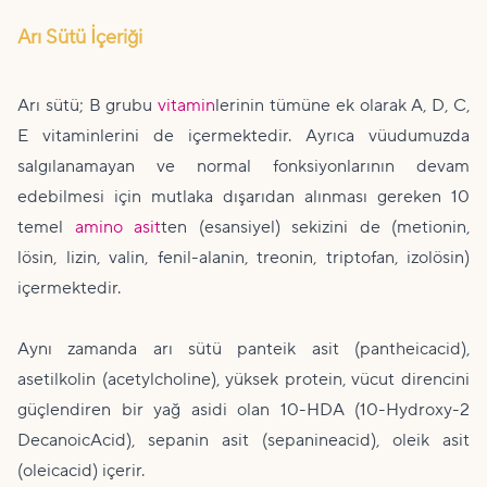
Arı Sütü İçeriği
Arı sütü; B grubu
vitamin
lerinin tümüne ek olarak A, D, C,
E vitaminlerini de içermektedir. Ayrıca vüudumuzda
salgılanamayan ve normal fonksiyonlarının devam
edebilmesi için mutlaka dışarıdan alınması gereken 10
temel
amino asit
ten (esansiyel) sekizini de (metionin,
lösin, lizin, valin, fenil-alanin, treonin, triptofan, izolösin)
içermektedir.
Aynı zamanda arı sütü panteik asit (pantheicacid),
asetilkolin (acetylcholine), yüksek protein, vücut direncini
güçlendiren bir yağ asidi olan 10-HDA (10-Hydroxy-2
DecanoicAcid), sepanin asit (sepanineacid), oleik asit
(oleicacid) içerir.