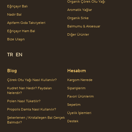
Organik Çörek Otu Yağı
Eğriçayır Balı
Aromatik Yağlar
Nadir Bal
Organik Sirke
Apifarm Gıda Takviyeleri
Balmumu & Aksesuar
Eğriçayır Ham Bal
Diğer Ürünler
Bize Ulaşın
TR
EN
Blog
Hesabım
Çörek Otu Yağı Nasıl Kullanılır?
Kargom Nerede
Kudret Narı Nedir? Faydaları
Siparişlerim
Nelerdir?
Favori Ürünlerim
Polen Nasıl Tüketilir?
Sepetim
Propolis Damla Nasıl Kullanılır?
Üyelik İşlemleri
Şekerlenen / Kristalleşen Bal Gerçek
Destek
Balmıdır?