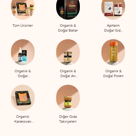
Tüm Ürünler
Organik &
Apifarm
Doğal Ballar
Doğal Gıda
Takviyeleri
Organik &
Organik &
Organik &
Doğal
Doğal Arı
Doğal Polen
Propolis
Sütü
Organik
Diğer Gıda
Karakovan
Takviyeleri
Petek Bal