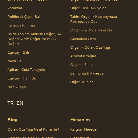
Yorumlar
Diğer Gıda Takviyeleri
Polifloralı Çiçek Balı
Tahin, Organik Keçiboynuzu
Pekmezi ve Özü
Kargoda Kırılmaz
Organik & Doğal Paketler
Balda Toplam Aktivite Değeri, TA
Değeri, UMF Değeri ve MGO
Çocuklara Özel
Değeri
Organik Çörek Otu Yağı
Eğriçayır Balı
Aromatik Yağlar
Nadir Bal
Organik Sirke
Apifarm Gıda Takviyeleri
Balmumu & Aksesuar
Eğriçayır Ham Bal
Diğer Ürünler
Bize Ulaşın
TR
EN
Blog
Hesabım
Çörek Otu Yağı Nasıl Kullanılır?
Kargom Nerede