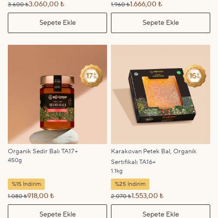
3.060,00 ₺
1.666,00 ₺
3.600 ₺
1.960 ₺
Sepete Ekle
Sepete Ekle
Organik Sedir Balı TA17+
Karakovan Petek Bal, Organik
450g
Sertifikalı TA16+
1.1kg
%15 İndirim
%25 İndirim
918,00 ₺
1.553,00 ₺
1.080 ₺
2.070 ₺
Sepete Ekle
Sepete Ekle