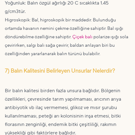
Yoğunluk: Balın özgül ağırlığı 20 C sıcaklıkta 1.45
g/cm3tür.
Higroskopik: Bal, higroskopik bir maddedir. Bulunduğu
ortamda havanın nemini çekme özelliğine sahiptir. Bal ışığı
döndürebilme özelliğine sahiptir.
Çiçek balı
polarize ışığı sola
çevirirken, salgı balı sağa çevirir, baldan anlayan biri bu
özelliğinden yararlanarak balın türünü bulabilir.
7) Balın Kalitesini Belirleyen Unsurlar Nelerdir?
Bir balın kalitesi birden fazla unsura bağlıdır. Bölgenin
özellikleri, çevresinde tarım yapılmaması, arıcının arıya
antibiyotik vb ilaç vermemesi, glikoz ve mısır şurubu
kullanılmaması, peteği arı kolonisinin inşa etmesi, bitki
florasının zenginliği, endemik bitki çeşitliliği, rakımın
yüksekliği gibi faktörlere bağlıdır.