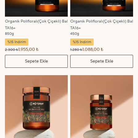
Organik Polifloralı(Çok Çiçekli) Bal
Organik Polifloralı(Çok Çiçekli) Bal
TA16+
TA16+
850g
450g
%15 İndirim
%15 İndirim
1.955,00 ₺
1.088,00 ₺
2.300 ₺
1.280 ₺
Sepete Ekle
Sepete Ekle