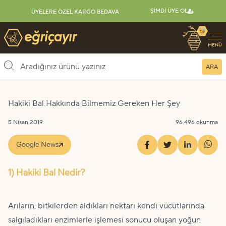
ŞIMDI ÜYE OL
ÜYELERE ÖZEL KARGO BEDAVA
🐝
Eğriçayır Organik Arı Ürünleri
MENÜ
ARA
Hakiki Bal Hakkında Bilmemiz Gereken Her Şey
5 Nisan 2019
96.496 okunma
Google News
1) Hakiki Bal Nedir?
Arıların, bitkilerden aldıkları nektarı kendi vücutlarında
salgıladıkları enzimlerle işlemesi sonucu oluşan yoğun