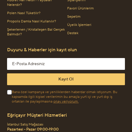
Kudret Narı Nedir? Faydaları
Siparişlerim
Nelerdir?
Favori Ürünlerim
Polen Nasıl Tüketilir?
Sepetim
Propolis Damla Nasıl Kullanılır?
Üyelik İşlemleri
Şekerlenen / Kristalleşen Bal Gerçek
Destek
Balmıdır?
Duyuru & Haberler için kayıt olun
Email address
Kayıt Ol
Bana özel kampanya ve yeniliklerden haberdar olmak istiyorum. Bu
kapsamda ilgili kişisel verilerimin bu amaçla yurt içi ve yurt dışı iş
ortakları ile paylaşılmasına
onay veriyorum.
Eğriçayır Müşteri Hizmetleri
İstanbul Satış Mağazası
Pazartesi - Pazar 09:00-19:00