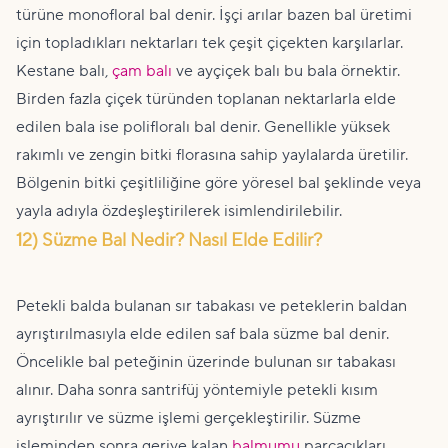
türüne monofloral bal denir. İşçi arılar bazen bal üretimi
için topladıkları nektarları tek çeşit çiçekten karşılarlar.
Kestane balı,
çam balı
ve ayçiçek balı bu bala örnektir.
Birden fazla çiçek türünden toplanan nektarlarla elde
edilen bala ise polifloralı bal denir. Genellikle yüksek
rakımlı ve zengin bitki florasına sahip yaylalarda üretilir.
Bölgenin bitki çeşitliliğine göre yöresel bal şeklinde veya
yayla adıyla özdeşleştirilerek isimlendirilebilir.
12) Süzme Bal Nedir? Nasıl Elde Edilir?
Petekli balda bulanan sır tabakası ve peteklerin baldan
ayrıştırılmasıyla elde edilen saf bala süzme bal denir.
Öncelikle bal peteğinin üzerinde bulunan sır tabakası
alınır. Daha sonra santrifüj yöntemiyle petekli kısım
ayrıştırılır ve süzme işlemi gerçekleştirilir. Süzme
işleminden sonra geriye kalan
balmumu
parçacıkları