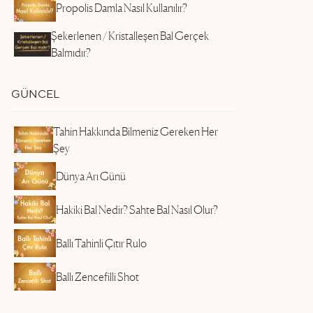
Propolis Damla Nasıl Kullanılır?
Şekerlenen / Kristalleşen Bal Gerçek
Balmıdır?
GÜNCEL
Tahin Hakkında Bilmeniz Gereken Her
Şey
Dünya Arı Günü
Hakiki Bal Nedir? Sahte Bal Nasıl Olur?
Ballı Tahinli Çıtır Rulo
Ballı Zencefilli Shot