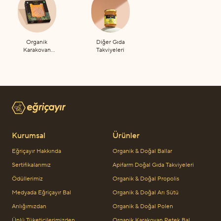
Organik
Diğer Gıda
Karakovan
Takviyeleri
Petek Bal
Kurumsal
Ürünler
Eğriçayır Hakkında
Organik & Doğal Ballar
Sertifikalarımız
Apifarm Doğal Gıda Takviyeleri
Ödüllerimiz
Organik & Doğal Propolis
Medyada Eğriçayır Bal
Organik & Doğal Arı Sütü
Arılığımızdan
Organik & Doğal Polen
Ünlü Tüketicilerimizden
Organik Karakovan Petek Bal