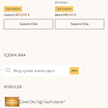
20 Ampul
%15 İndirim
%15 İndirim
1.403,00 ₺
748,00 ₺
1.650 ₺
880 ₺
Sepete Ekle
Sepete Ekle
İÇERIK ARA
ARA
POPÜLER
Çörek Otu Yağı Nasıl Kullanılır?