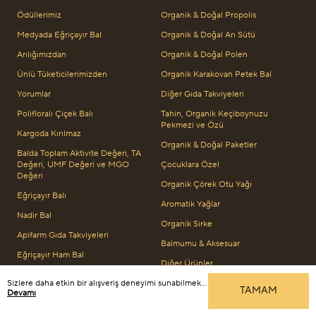
Ödüllerimiz
Organik & Doğal Propolis
Medyada Eğriçayır Bal
Organik & Doğal Arı Sütü
Arılığımızdan
Organik & Doğal Polen
Ünlü Tüketicilerimizden
Organik Karakovan Petek Bal
Yorumlar
Diğer Gıda Takviyeleri
Polifloralı Çiçek Balı
Tahin, Organik Keçiboynuzu
Pekmezi ve Özü
Kargoda Kırılmaz
Organik & Doğal Paketler
Balda Toplam Aktivite Değeri, TA
Değeri, UMF Değeri ve MGO
Çocuklara Özel
Değeri
Organik Çörek Otu Yağı
Eğriçayır Balı
Aromatik Yağlar
Nadir Bal
Organik Sirke
Apifarm Gıda Takviyeleri
Balmumu & Aksesuar
Eğriçayır Ham Bal
Diğer Ürünler
Bize Ulaşın
TR
EN