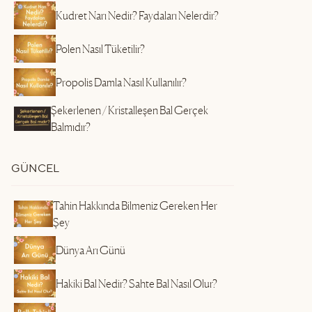
Kudret Narı Nedir? Faydaları Nelerdir?
Polen Nasıl Tüketilir?
Propolis Damla Nasıl Kullanılır?
Şekerlenen / Kristalleşen Bal Gerçek
Balmıdır?
GÜNCEL
Tahin Hakkında Bilmeniz Gereken Her
Şey
Dünya Arı Günü
Hakiki Bal Nedir? Sahte Bal Nasıl Olur?