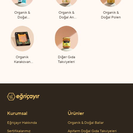
Organik &
Organik &
Organik &
Doğal
Doğal Arı
Doğal Polen
Propolis
Sütü
Organik
Diğer Gıda
Karakovan
Takviyeleri
Petek Bal
Kurumsal
Ürünler
Eğriçayır Hakkında
Organik & Doğal Ballar
Sertifikalarımız
Apifarm Doğal Gıda Takviyeleri