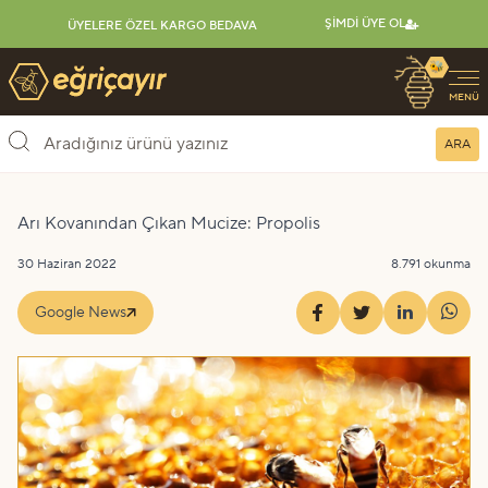
ŞIMDI ÜYE OL
ÜYELERE ÖZEL KARGO BEDAVA
🐝
Eğriçayır Organik Arı Ürünleri
MENÜ
ARA
Arı Kovanından Çıkan Mucize: Propolis
30 Haziran 2022
8.791 okunma
Google News