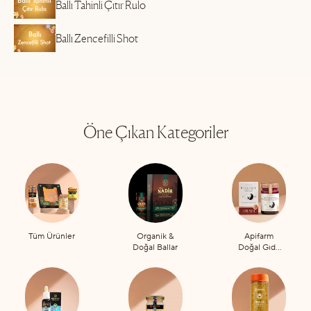
Ballı Tahinli Çıtır Rulo
Ballı Zencefilli Shot
Öne Çıkan Kategoriler
Tüm Ürünler
Organik &
Apifarm
Doğal Ballar
Doğal Gıda
Takviyeleri