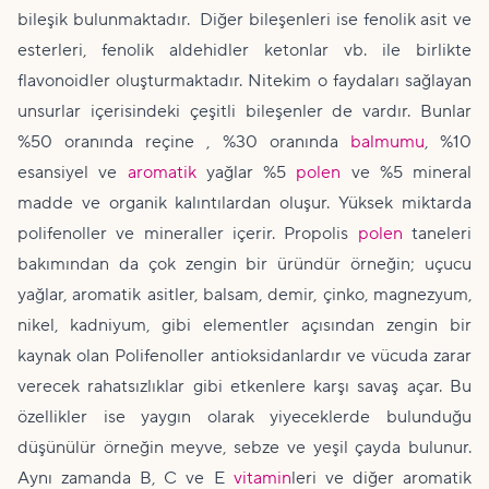
bileşik bulunmaktadır. Diğer bileşenleri ise fenolik asit ve
esterleri, fenolik aldehidler ketonlar vb. ile birlikte
flavonoidler oluşturmaktadır. Nitekim o faydaları sağlayan
unsurlar içerisindeki çeşitli bileşenler de vardır. Bunlar
%50 oranında reçine , %30 oranında
balmumu
, %10
esansiyel ve
aromatik
yağlar %5
polen
ve %5 mineral
madde ve organik kalıntılardan oluşur. Yüksek miktarda
polifenoller ve mineraller içerir. Propolis
polen
taneleri
bakımından da çok zengin bir üründür örneğin; uçucu
yağlar, aromatik asitler, balsam, demir, çinko, magnezyum,
nikel, kadniyum, gibi elementler açısından zengin bir
kaynak olan Polifenoller antioksidanlardır ve vücuda zarar
verecek rahatsızlıklar gibi etkenlere karşı savaş açar. Bu
özellikler ise yaygın olarak yiyeceklerde bulunduğu
düşünülür örneğin meyve, sebze ve yeşil çayda bulunur.
Aynı zamanda B, C ve E
vitamin
leri ve diğer aromatik