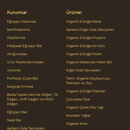
Kurumsal
Ürünler
Eğriçayır Hakkında
Organik & Doğal Ballar
Sertifikalarımız
Apifarm Doğal Gıda Takviyeleri
Ödüllerimiz
Organik & Doğal Propolis
Medyada Eğriçayır Bal
Organik & Doğal Arı Sütü
Arılığımızdan
Organik & Doğal Polen
Ünlü Tüketicilerimizden
Organik Karakovan Petek Bal
Yorumlar
Diğer Gıda Takviyeleri
Polifloralı Çiçek Balı
Tahin, Organik Keçiboynuzu
Pekmezi ve Özü
Kargoda Kırılmaz
Organik & Doğal Paketler
Balda Toplam Aktivite Değeri, TA
Değeri, UMF Değeri ve MGO
Çocuklara Özel
Değeri
Organik Çörek Otu Yağı
Eğriçayır Balı
Aromatik Yağlar
Nadir Bal
Organik Sirke
Apifarm Gıda Takviyeleri