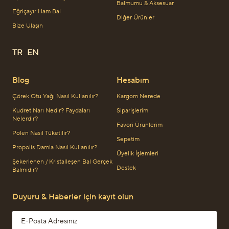
Balmumu & Aksesuar
Eğriçayır Ham Bal
Diğer Ürünler
Bize Ulaşın
TR
EN
Blog
Hesabım
Çörek Otu Yağı Nasıl Kullanılır?
Kargom Nerede
Kudret Narı Nedir? Faydaları
Siparişlerim
Nelerdir?
Favori Ürünlerim
Polen Nasıl Tüketilir?
Sepetim
Propolis Damla Nasıl Kullanılır?
Üyelik İşlemleri
Şekerlenen / Kristalleşen Bal Gerçek
Destek
Balmıdır?
Duyuru & Haberler için kayıt olun
Email address