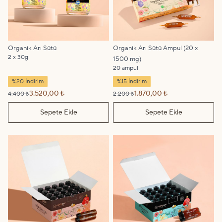
Organik Arı Sütü
Organik Arı Sütü Ampul (20 x
2 x 30g
1500 mg)
20 ampul
%20 İndirim
%15 İndirim
3.520,00 ₺
1.870,00 ₺
4.400 ₺
2.200 ₺
Sepete Ekle
Sepete Ekle