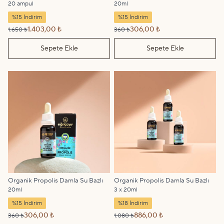
20 ampul
20ml
%15 İndirim
%15 İndirim
1.403,00 ₺
306,00 ₺
1.650 ₺
360 ₺
Sepete Ekle
Sepete Ekle
Organik Propolis Damla Su Bazlı
Organik Propolis Damla Su Bazlı
20ml
3 x 20ml
%15 İndirim
%18 İndirim
306,00 ₺
886,00 ₺
360 ₺
1.080 ₺