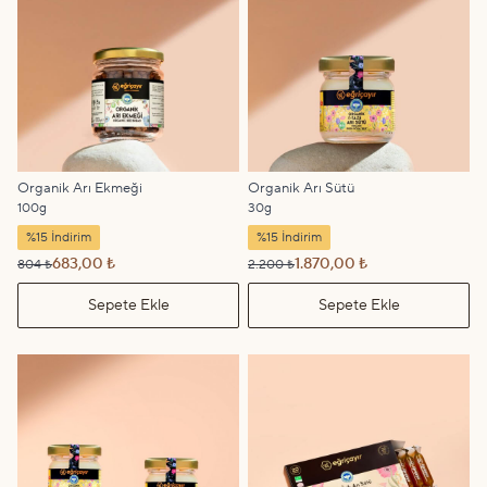
Organik Arı Ekmeği
Organik Arı Sütü
100g
30g
%15 İndirim
%15 İndirim
683,00 ₺
1.870,00 ₺
804 ₺
2.200 ₺
Sepete Ekle
Sepete Ekle