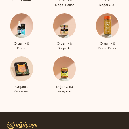
Tüm Ürünler
Organik &
Apifarm
Doğal Ballar
Doğal Gıda
Takviyeleri
Organik &
Organik &
Organik &
Doğal
Doğal Arı
Doğal Polen
Propolis
Sütü
Organik
Diğer Gıda
Karakovan
Takviyeleri
Petek Bal