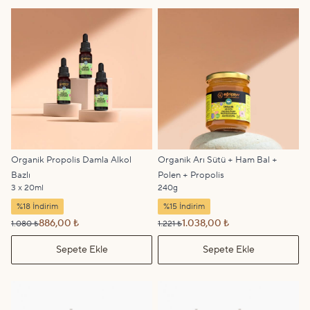
Organik Propolis Damla Alkol
Organik Arı Sütü + Ham Bal +
Bazlı
Polen + Propolis
3 x 20ml
240g
%18 İndirim
%15 İndirim
886,00 ₺
1.038,00 ₺
1.080 ₺
1.221 ₺
Sepete Ekle
Sepete Ekle