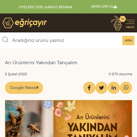
ŞIMDI ÜYE OL
ÜYELERE ÖZEL KARGO BEDAVA
🐝
Eğriçayır Organik Arı Ürünleri
MENÜ
ARA
Arı Ürünlerini Yakından Tanıyalım
2 Şubat 2022
11.273 okunma
Google News