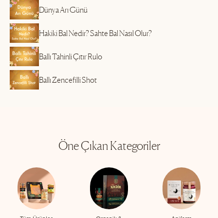
Dünya Arı Günü
Hakiki Bal Nedir? Sahte Bal Nasıl Olur?
Ballı Tahinli Çıtır Rulo
Ballı Zencefilli Shot
Öne Çıkan Kategoriler