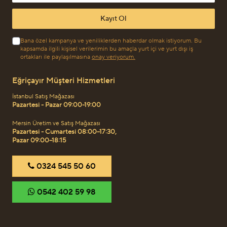
Kayıt Ol
Bana özel kampanya ve yeniliklerden haberdar olmak istiyorum. Bu
kapsamda ilgili kişisel verilerimin bu amaçla yurt içi ve yurt dışı iş
ortakları ile paylaşılmasına
onay veriyorum.
Eğriçayır Müşteri Hizmetleri
İstanbul Satış Mağazası
Pazartesi - Pazar 09:00-19:00
Mersin Üretim ve Satış Mağazası
Pazartesi - Cumartesi 08:00–17:30,
Pazar 09:00–18:15
‎0324 545 50 60
‎0542 402 59 98