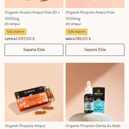
Organik Arısütü Ampul Kids 20 x
Organik Propolis Ampul Kids
1000mg
1000mg
20 Ampul
20 Ampul
%15 İndirim
%15 İndirim
1.097,00 ₺
748,00 ₺
1.290 ₺
880 ₺
Sepete Ekle
Sepete Ekle
Organik Propolis Ampul
Organik Propolis Damla Su Bazlı