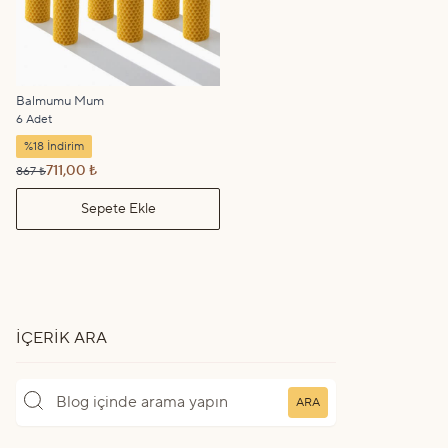
Balmumu Mum
6 Adet
%18 İndirim
711,00 ₺
867 ₺
Sepete Ekle
İÇERIK ARA
ARA